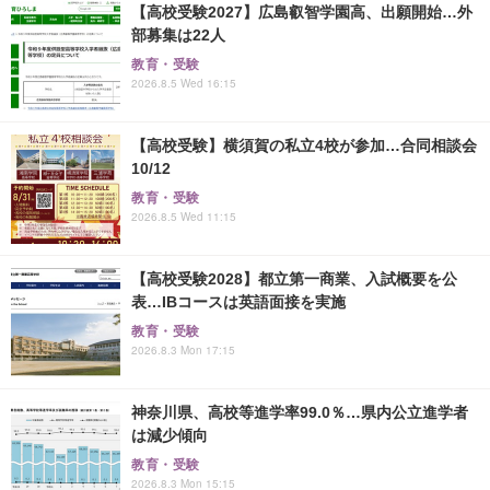
【高校受験2027】広島叡智学園高、出願開始…外
部募集は22人
教育・受験
2026.8.5 Wed 16:15
【高校受験】横須賀の私立4校が参加…合同相談会
10/12
教育・受験
2026.8.5 Wed 11:15
【高校受験2028】都立第一商業、入試概要を公
表…IBコースは英語面接を実施
教育・受験
2026.8.3 Mon 17:15
神奈川県、高校等進学率99.0％…県内公立進学者
は減少傾向
教育・受験
2026.8.3 Mon 15:15