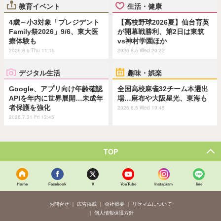
教育イベント
生活・健康
4歳～小3対象「プレジデント
【高校野球2026夏】仙台育英
Family祭2026」9/6、東大医
が開幕戦勝利、第2日は東筑
療体験も
vs神村学園ほか
2026.8.6 Thu 11:15
2026.8.5 Wed 20:32
デジタル生活
趣味・娯楽
Google、アプリ向け年齢確認
全国高校麻雀32チーム本選出
APIを年内に世界展開…未成年
場…麻布や大阪星光、東海も
者保護を強化
2026.8.5 Wed 19:45
2026.7.31 Fri 13:45
TOP
Home
Facebook
X
YouTube
Instagram
line
お問合せ
広告掲載
会社概要
リセマムについて
個人情報保護方針