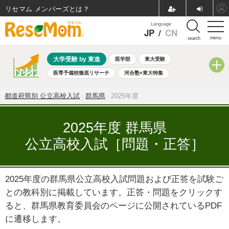
リセマム メンバーズ
Language
JP
/
CN
menu
search
大学受験 by 東進
医学部
東大受験
医専予備校徹底リサーチ
河合塾×東大特集
親子で考える大学選び
高校受験
中学受験
小学校受験
都道府県別 公立高校入試
群馬県
2025年度
共通テスト
夏休み
8月開催学校説明会・相談会
8月開催イベント・WS
全国公立高校 過去問
人気記事
2025年度 群馬県
自由研究教材（小学生向け）
自由研究教材（中学生向け）
公立高校入試［問題・正答］
ランキング
2025年度の群馬県公立高校入試問題および正答を試験ご
との教科別に掲載しています。正答・問題をクリックす
ると、群馬県教育委員会のページに公開されているPDF
に遷移します。