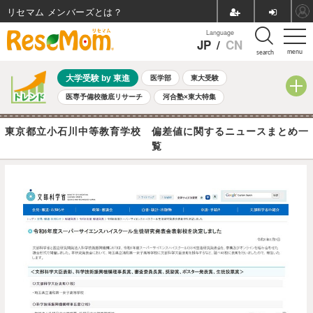
リセマム メンバーズ
Language
JP
/
CN
menu
search
大学受験 by 東進
医学部
東大受験
医専予備校徹底リサーチ
河合塾×東大特集
親子で考える大学選び
高校受験
中学受験
小学校受験
東京都立小石川中等教育学校 偏差値に関するニュースまとめ一
共通テスト
夏休み
8月開催学校説明会・相談会
覧
8月開催イベント・WS
全国公立高校 過去問
人気記事
自由研究教材（小学生向け）
自由研究教材（中学生向け）
ランキング