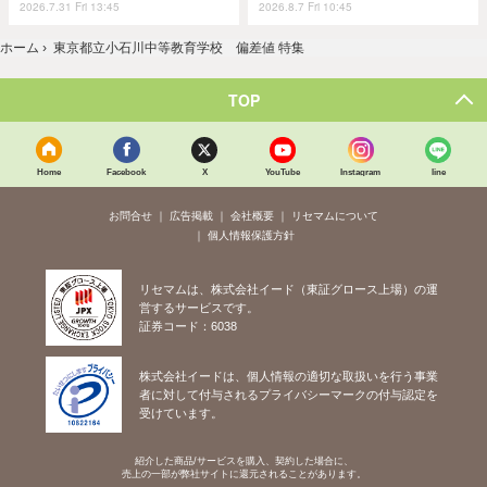
2026.7.31 Fri 13:45
2026.8.7 Fri 10:45
ホーム
›
東京都立小石川中等教育学校 偏差値 特集
TOP
Home
Facebook
X
YouTube
Instagram
line
お問合せ
広告掲載
会社概要
リセマムについて
個人情報保護方針
リセマムは、株式会社イード（東証グロース上場）の運
営するサービスです。
証券コード：6038
株式会社イードは、個人情報の適切な取扱いを行う事業
者に対して付与されるプライバシーマークの付与認定を
受けています。
紹介した商品/サービスを購入、契約した場合に、
売上の一部が弊社サイトに還元されることがあります。