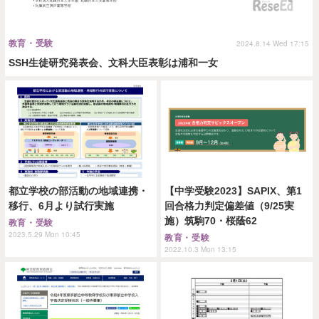
教育・受験
2024.8.14 Wed 17:15
SSH生徒研究発表会、文科大臣表彰は浦和一女
都立学校の部活動の地域連携・
【中学受験2023】SAPIX、第1
移行、6月より試行実施
回合格力判定偏差値（9/25実
施）筑駒70・桜蔭62
教育・受験
2023.5.29 Mon 10:45
教育・受験
2022.10.3 Mon 13:15