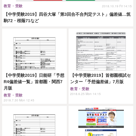
教育・受験
2018.10.19 Fri 14:15
【中学受験2019】四谷大塚「第3回合不合判定テスト」偏差値…筑
駒72・桜蔭71など
【中学受験2019】日能研「予想
【中学受験2019】首都圏模試セ
R4偏差値一覧」首都圏・関西7
ンター「予想偏差値」7月版
月版
教育・受験
2018.6.25 Mon 14:15
教育・受験
2018.7.30 Mon 12:45