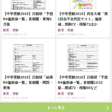
【中学受験2019】日能研「予想
【中学受験2019】四谷大塚「第
R4偏差値一覧」首都圏・東海5
1回合不合判定テスト」偏差
月版
値…筑駒72・桜蔭71ほか
教育・受験
教育・受験
2018.6.4 Mon 12:15
2018.4.18 Wed 15:45
【中学受験2018】日能研「結果
【中学受験2018】日能研「予想
R4偏差値一覧」首都圏・関西・
R4偏差値一覧」首都圏12/12
東海
版…開成72・桜蔭68など
教育・受験
教育・受験
2018.3.22 Thu 12:45
2017.12.27 Wed 12:15
もっと見る