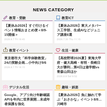
NEWS CATEGORY
教育・受験
教育ICT
【夏休み2026】すぐ行けるイ
【夏休み2026】東大メタバー
ベント情報おまとめ便＜8/9-
ス工学部、生成AIなどジュニ
15開催＞
ア講座6選
2026.8.7 Fri 19:45
2026.7.30 Thu 11:15
教育イベント
生活・健康
東京都市大「科学体験教室」
【高校野球2026夏】東海大甲
24の実験企画…小中向け9/6
府・健大高崎・有明・長崎日
大が勝利…第4日は遊学館vs
2026.8.7 Fri 18:15
青森山田ほか
2026.8.8 Sat 9:52
デジタル生活
趣味・娯楽
Google、アプリ向け年齢確認
【夏休み2026】魚に触れて学
APIを年内に世界展開…未成年
ぶ「おさかな」イベント8/8…
者保護を強化
川崎市