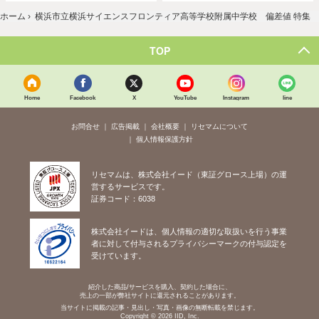
ホーム
›
横浜市立横浜サイエンスフロンティア高等学校附属中学校 偏差値 特集
TOP
Home
Facebook
X
YouTube
Instagram
line
お問合せ
広告掲載
会社概要
リセマムについて
個人情報保護方針
リセマムは、株式会社イード（東証グロース上場）の運
営するサービスです。
証券コード：6038
株式会社イードは、個人情報の適切な取扱いを行う事業
者に対して付与されるプライバシーマークの付与認定を
受けています。
紹介した商品/サービスを購入、契約した場合に、
売上の一部が弊社サイトに還元されることがあります。
当サイトに掲載の記事・見出し・写真・画像の無断転載を禁じます。
Copyright © 2026 IID, Inc.