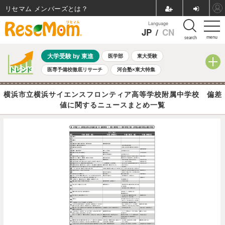
リセマム メンバーズ
Language
JP
/
CN
menu
search
大学受験 by 東進
医学部
東大受験
医専予備校徹底リサーチ
河合塾×東大特集
親子で考える大学選び
高校受験
中学受験
小学校受験
横浜市立横浜サイエンスフロンティア高等学校附属中学校 偏差
共通テスト
夏休み
8月開催学校説明会・相談会
値に関するニュースまとめ一覧
8月開催イベント・WS
全国公立高校 過去問
人気記事
自由研究教材（小学生向け）
自由研究教材（中学生向け）
ランキング