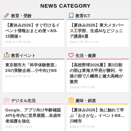
NEWS CATEGORY
教育・受験
教育ICT
【夏休み2026】すぐ行けるイ
【夏休み2026】東大メタバー
ベント情報おまとめ便＜8/9-
ス工学部、生成AIなどジュニ
15開催＞
ア講座6選
2026.8.7 Fri 19:45
2026.7.30 Thu 11:15
教育イベント
生活・健康
東京都市大「科学体験教室」
【高校野球2026夏】第3日朝
24の実験企画…小中向け9/6
の部は東海大甲府が勝利、午
後の部で八幡商と健大高崎が
2026.8.7 Fri 18:15
激突
2026.8.7 Fri 12:45
デジタル生活
趣味・娯楽
Google、アプリ向け年齢確認
【夏休み2026】魚に触れて学
APIを年内に世界展開…未成年
ぶ「おさかな」イベント8/8…
者保護を強化
川崎市
2026.7.31 Fri 13:45
2026.8.7 Fri 10:45