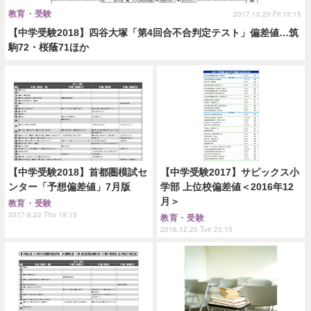
教育・受験
2017.10.20 Fri 13:15
【中学受験2018】四谷大塚「第4回合不合判定テスト」偏差値…筑
駒72・桜蔭71ほか
【中学受験2018】首都圏模試セ
【中学受験2017】サピックス小
ンター「予想偏差値」7月版
学部 上位校偏差値＜2016年12
月＞
教育・受験
2017.6.22 Thu 19:15
教育・受験
2016.12.20 Tue 23:15