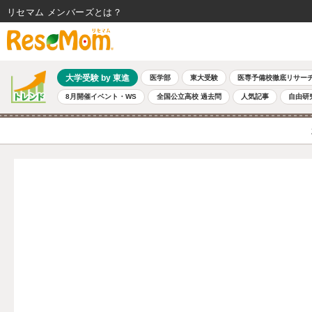
リセマム メンバーズ
大学受験 by 東進
医学部
東大受験
医専予備校徹底リサー
8月開催イベント・WS
全国公立高校 過去問
人気記事
自由研