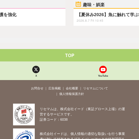
趣味・娯楽
保護を強化
【夏休み2026】魚に触れて学
2026.8.7 Fri 10:45
TOP
X
YouTube
お問合せ
広告掲載
会社概要
リセマムについて
個人情報保護方針
リセマムは、株式会社イード（東証グロース上場）の運
営するサービスです。
証券コード：6038
株式会社イードは、個人情報の適切な取扱いを行う事業