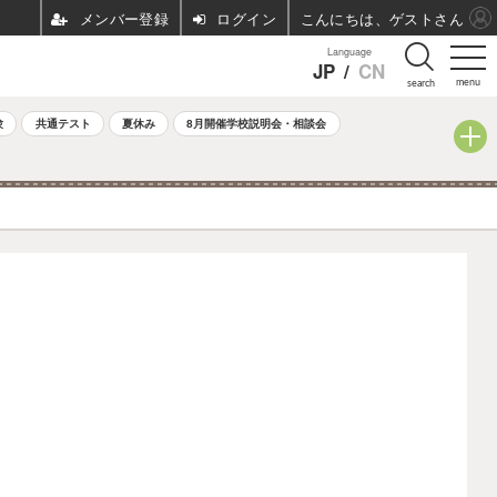
ログイン
こんにちは、ゲストさん
Language
JP
/
CN
menu
search
験
共通テスト
夏休み
8月開催学校説明会・相談会
覧