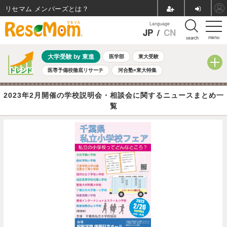
リセマム メンバーズ
Language
JP
/
CN
menu
search
大学受験 by 東進
医学部
東大受験
医専予備校徹底リサーチ
河合塾×東大特集
親子で考える大学選び
高校受験
中学受験
小学校受験
2023年2月開催の学校説明会・相談会に関するニュースまとめ一
共通テスト
夏休み
8月開催学校説明会・相談会
覧
8月開催イベント・WS
全国公立高校 過去問
人気記事
自由研究教材（小学生向け）
自由研究教材（中学生向け）
ランキング