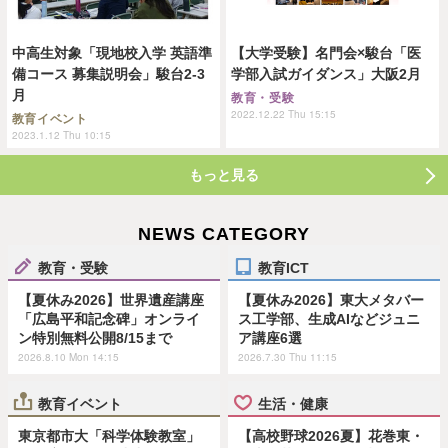
中高生対象「現地校入学 英語準
【大学受験】名門会×駿台「医
備コース 募集説明会」駿台2-3
学部入試ガイダンス」大阪2月
月
教育・受験
2022.12.22 Thu 15:15
教育イベント
2023.1.12 Thu 10:15
もっと見る
NEWS CATEGORY
教育・受験
教育ICT
【夏休み2026】世界遺産講座
【夏休み2026】東大メタバー
「広島平和記念碑」オンライ
ス工学部、生成AIなどジュニ
ン特別無料公開8/15まで
ア講座6選
2026.8.10 Mon 14:15
2026.7.30 Thu 11:15
教育イベント
生活・健康
東京都市大「科学体験教室」
【高校野球2026夏】花巻東・