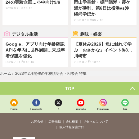
24の実験企画…小中向け9/6
岡山学芸館・鳴門渦潮・霞ケ
浦が勝利、第6日は横浜vs沖
2026.8.7 Fri 18:15
縄尚学ほか
2026.8.10 Mon 7:15
デジタル生活
趣味・娯楽
Google、アプリ向け年齢確認
【夏休み2026】魚に触れて学
APIを年内に世界展開…未成年
ぶ「おさかな」イベント8/8…
者保護を強化
川崎市
2026.7.31 Fri 13:45
2026.8.7 Fri 10:45
ホーム
›
2023年2月開催の学校説明会・相談会 特集
TOP
Home
Facebook
X
YouTube
Instagram
line
お問合せ
広告掲載
会社概要
リセマムについて
個人情報保護方針