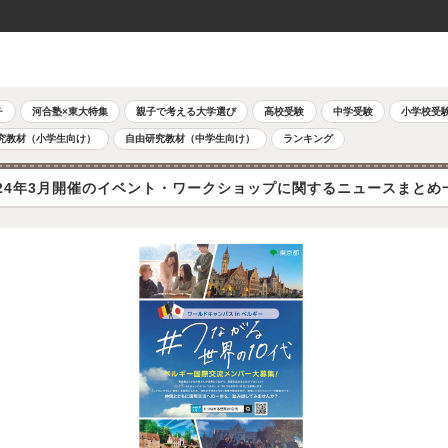
チ
河合塾×東大特集
親子で考える大学選び
高校受験
中学受験
小学校受
究教材（小学生向け）
自由研究教材（中学生向け）
ランキング
024年3月開催のイベント・ワークショップに関するニュースまとめ