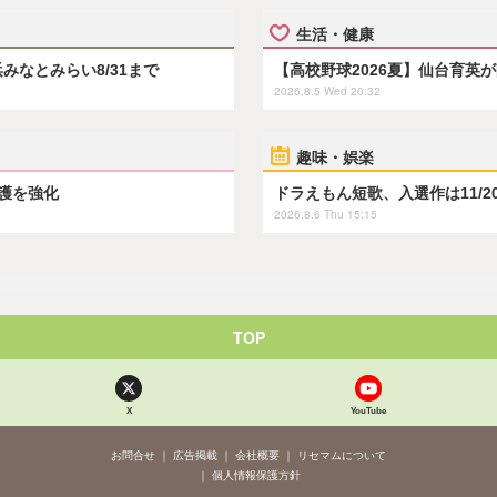
生活・健康
浜みなとみらい8/31まで
【高校野球2026夏】仙台育英
2026.8.5 Wed 20:32
趣味・娯楽
保護を強化
ドラえもん短歌、入選作は11/2
2026.8.6 Thu 15:15
TOP
X
YouTube
お問合せ
広告掲載
会社概要
リセマムについて
個人情報保護方針