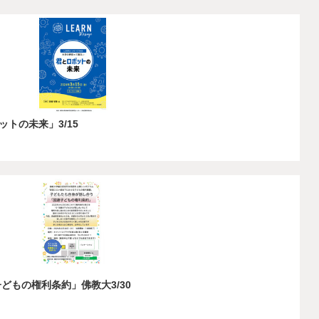
トの未来」3/15
どもの権利条約」佛教大3/30