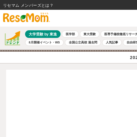
リセマム メンバーズ
大学受験 by 東進
医学部
東大受験
医専予備校徹底リサー
8月開催イベント・WS
全国公立高校 過去問
人気記事
自由研
2