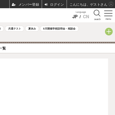
ログイン
こんにちは、ゲストさん
Language
JP
/
CN
menu
search
験
共通テスト
夏休み
8月開催学校説明会・相談会
一覧