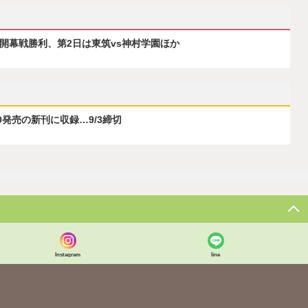
が開幕戦勝利、第2日は東筑vs神村学園ほか
0発売の新刊に収録…9/3締切
Instagram
line