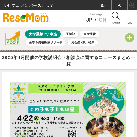
リセマム メンバーズ
Language
JP
/
CN
menu
search
大学受験 by 東進
医学部
東大受験
医専予備校徹底リサーチ
河合塾×東大特集
親子で考える大学選び
高校受験
中学受験
小学校受験
2025年4月開催の学校説明会・相談会に関するニュースまとめ一
共通テスト
夏休み
8月開催学校説明会・相談会
覧
8月開催イベント・WS
全国公立高校 過去問
人気記事
自由研究教材（小学生向け）
自由研究教材（中学生向け）
ランキング