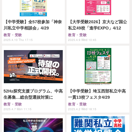
【中学受験】全57校参加「神奈
【大学受験2026】京大など国公
川私立中学相談会」4/29
私立49校「進学EXPO」4/12
教育・受験
教育・受験
2025.4.10 Thu 17:15
2025.4.9 Wed 10:45
52Hz探究支援プログラム、中高
【中学受験】埼玉西部私立中高
生募集…総合型選抜対策に
一貫13校フェスタ4/29
教育・受験
教育・受験
2025.4.7 Mon 11:15
2025.4.2 Wed 18:15