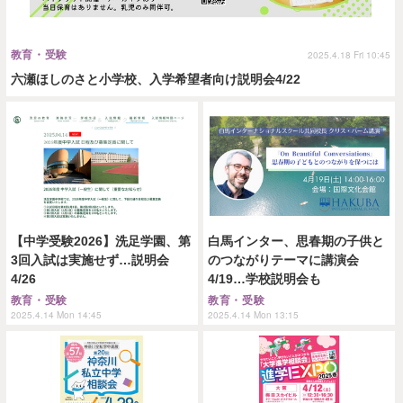
教育・受験
2025.4.18 Fri 10:45
六瀬ほしのさと小学校、入学希望者向け説明会4/22
【中学受験2026】洗足学園、第
白馬インター、思春期の子供と
3回入試は実施せず…説明会
のつながりテーマに講演会
4/26
4/19…学校説明会も
教育・受験
教育・受験
2025.4.14 Mon 14:45
2025.4.14 Mon 13:15