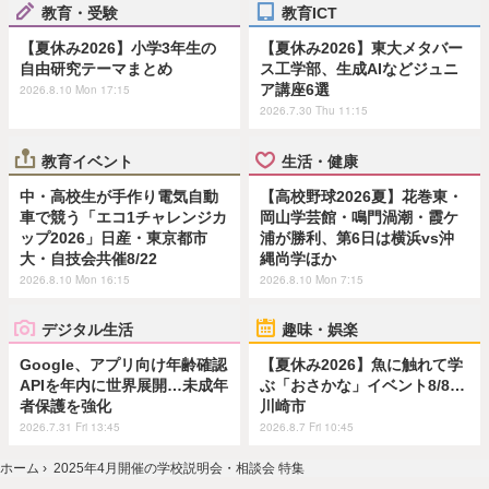
教育・受験
教育ICT
【夏休み2026】小学3年生の
【夏休み2026】東大メタバー
自由研究テーマまとめ
ス工学部、生成AIなどジュニ
ア講座6選
2026.8.10 Mon 17:15
2026.7.30 Thu 11:15
教育イベント
生活・健康
中・高校生が手作り電気自動
【高校野球2026夏】花巻東・
車で競う「エコ1チャレンジカ
岡山学芸館・鳴門渦潮・霞ケ
ップ2026」日産・東京都市
浦が勝利、第6日は横浜vs沖
大・自技会共催8/22
縄尚学ほか
2026.8.10 Mon 16:15
2026.8.10 Mon 7:15
デジタル生活
趣味・娯楽
Google、アプリ向け年齢確認
【夏休み2026】魚に触れて学
APIを年内に世界展開…未成年
ぶ「おさかな」イベント8/8…
者保護を強化
川崎市
2026.7.31 Fri 13:45
2026.8.7 Fri 10:45
ホーム
›
2025年4月開催の学校説明会・相談会 特集