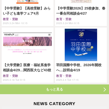
【中学受験】【高校受験】みら
【中学受験2026】25校参加、春
い子ども進学フェア4月
一番合同相談会4/27
教育・受験
教育・受験
2025.3.24 Mon 10:15
2025.3.24 Mon 9:15
【大学受験】医療・福祉系進学
羽田国際中学校、2026年開校
相談会4/29…関西医大など43校
へ…説明会4/19
教育・受験
教育・受験
2025.3.18 Tue 9:15
2025.2.4 Tue 17:15
もっと見る
NEWS CATEGORY