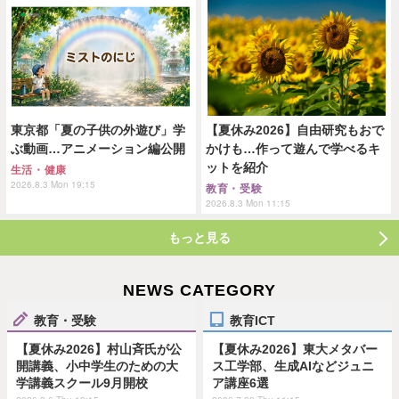
東京都「夏の子供の外遊び」学
【夏休み2026】自由研究もおで
ぶ動画…アニメーション編公開
かけも…作って遊んで学べるキ
ットを紹介
生活・健康
2026.8.3 Mon 19:15
教育・受験
2026.8.3 Mon 11:15
もっと見る
NEWS CATEGORY
教育・受験
教育ICT
【夏休み2026】村山斉氏が公
【夏休み2026】東大メタバー
開講義、小中学生のための大
ス工学部、生成AIなどジュニ
学講義スクール9月開校
ア講座6選