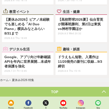
2026.8.6 Thu 19:15
2026.7.30 Thu 11:15
教育イベント
生活・健康
【夏休み2026】ピアノ未経験
【高校野球2026夏】仙台育英
でも楽しめる「AI Duo
が開幕戦勝利、第2日は東筑
Piano」横浜みなとみらい
vs神村学園ほか
8/31まで
2026.8.5 Wed 20:32
2026.8.6 Thu 19:45
デジタル生活
趣味・娯楽
Google、アプリ向け年齢確認
ドラえもん短歌、入選作は
APIを年内に世界展開…未成年
11/20発売の新刊に収録…9/3
者保護を強化
締切
2026.7.31 Fri 13:45
2026.8.6 Thu 15:15
ホーム
›
夏休み2026 特集
TOP
Home
Facebook
X
YouTube
Instagram
line