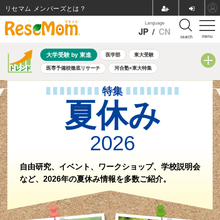
リセマム メンバーズ
Language
JP
/
CN
menu
search
大学受験 by 東進
医学部
東大受験
医専予備校徹底リサーチ
河合塾×東大特集
親子で考える大学選び
高校受験
中学受験
小学校受験
特集
共通テスト
夏休み
8月開催学校説明会・相談会
夏休み
8月開催イベント・WS
全国公立高校 過去問
人気記事
自由研究教材（小学生向け）
自由研究教材（中学生向け）
ランキング
2026
自由研究、イベント、ワークショップ、学校説明会
など、2026年の夏休み情報を多数ご紹介。