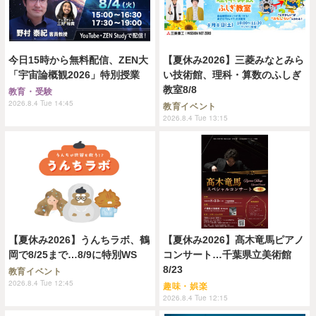
今日15時から無料配信、ZEN大
【夏休み2026】三菱みなとみら
「宇宙論概観2026」特別授業
い技術館、理科・算数のふしぎ
教室8/8
教育・受験
2026.8.4 Tue 14:45
教育イベント
2026.8.4 Tue 13:15
【夏休み2026】うんちラボ、鶴
【夏休み2026】髙木竜馬ピアノ
岡で8/25まで…8/9に特別WS
コンサート…千葉県立美術館
8/23
教育イベント
2026.8.4 Tue 12:45
趣味・娯楽
2026.8.4 Tue 12:15