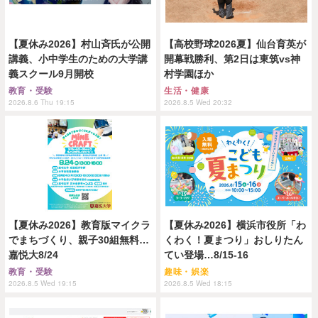
【夏休み2026】村山斉氏が公開
【高校野球2026夏】仙台育英が
講義、小中学生のための大学講
開幕戦勝利、第2日は東筑vs神
義スクール9月開校
村学園ほか
教育・受験
生活・健康
2026.8.6 Thu 19:15
2026.8.5 Wed 20:32
【夏休み2026】教育版マイクラ
【夏休み2026】横浜市役所「わ
でまちづくり、親子30組無料…
くわく！夏まつり」おしりたん
嘉悦大8/24
てい登場…8/15-16
教育・受験
趣味・娯楽
2026.8.5 Wed 19:15
2026.8.5 Wed 18:15