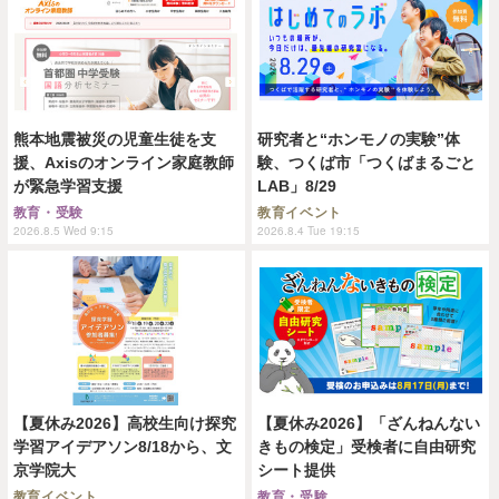
熊本地震被災の児童生徒を支
研究者と“ホンモノの実験”体
援、Axisのオンライン家庭教師
験、つくば市「つくばまるごと
が緊急学習支援
LAB」8/29
教育・受験
教育イベント
2026.8.5 Wed 9:15
2026.8.4 Tue 19:15
【夏休み2026】高校生向け探究
【夏休み2026】「ざんねんない
学習アイデアソン8/18から、文
きもの検定」受検者に自由研究
京学院大
シート提供
教育イベント
教育・受験