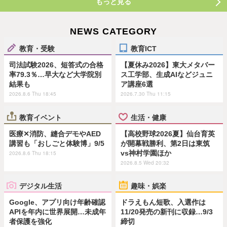
もっと見る
NEWS CATEGORY
教育・受験
教育ICT
司法試験2026、短答式の合格
【夏休み2026】東大メタバー
率79.3％…早大など大学院別
ス工学部、生成AIなどジュニ
結果も
ア講座6選
2026.8.6 Thu 18:45
2026.7.30 Thu 11:15
教育イベント
生活・健康
医療✕消防、縫合デモやAED
【高校野球2026夏】仙台育英
講習も「おしごと体験博」9/5
が開幕戦勝利、第2日は東筑
vs神村学園ほか
2026.8.6 Thu 18:15
2026.8.5 Wed 20:32
デジタル生活
趣味・娯楽
Google、アプリ向け年齢確認
ドラえもん短歌、入選作は
APIを年内に世界展開…未成年
11/20発売の新刊に収録…9/3
者保護を強化
締切