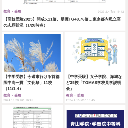
教育・受験
2025.2.4 Tue 19:12
【高校受験2025】開成5.11倍、朋優TG48.76倍…東京都内私立高
の志願状況（1/28時点）
【中学受験】今週末行ける首都
【中学受験】女子学院、海城な
圏中高一貫「文化祭」11校
ど39校「TOMAS学校見学説明
（11/1-4）
会」
教育・受験
教育・受験
2024.10.29 Tue 16:45
2024.4.15 Mon 13:45