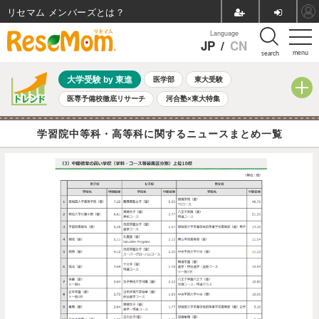
リセマム メンバーズ
Language
JP
/
CN
menu
search
大学受験 by 東進
医学部
東大受験
医専予備校徹底リサーチ
河合塾×東大特集
親子で考える大学選び
高校受験
中学受験
小学校受験
学習院中等科・高等科に関するニュースまとめ一覧
共通テスト
夏休み
8月開催学校説明会・相談会
8月開催イベント・WS
全国公立高校 過去問
人気記事
自由研究教材（小学生向け）
自由研究教材（中学生向け）
ランキング