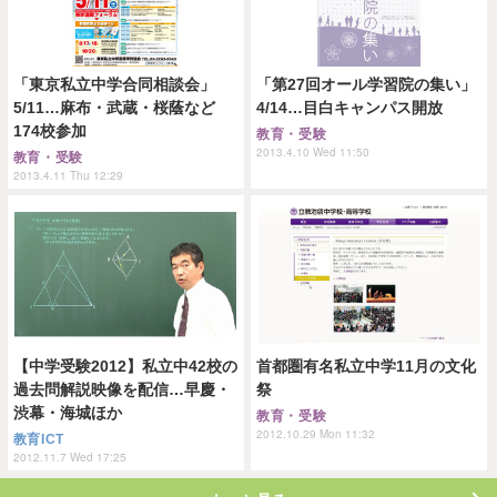
「東京私立中学合同相談会」
「第27回オール学習院の集い」
5/11…麻布・武蔵・桜蔭など
4/14…目白キャンパス開放
174校参加
教育・受験
2013.4.10 Wed 11:50
教育・受験
2013.4.11 Thu 12:29
【中学受験2012】私立中42校の
首都圏有名私立中学11月の文化
過去問解説映像を配信…早慶・
祭
渋幕・海城ほか
教育・受験
2012.10.29 Mon 11:32
教育ICT
2012.11.7 Wed 17:25