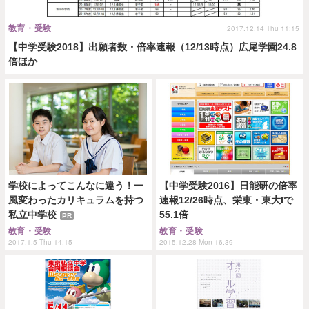
教育・受験
2017.12.14 Thu 11:15
【中学受験2018】出願者数・倍率速報（12/13時点）広尾学園24.8
倍ほか
学校によってこんなに違う！一
【中学受験2016】日能研の倍率
風変わったカリキュラムを持つ
速報12/26時点、栄東・東大Iで
私立中学校
55.1倍
PR
教育・受験
教育・受験
2017.1.5 Thu 14:15
2015.12.28 Mon 16:39