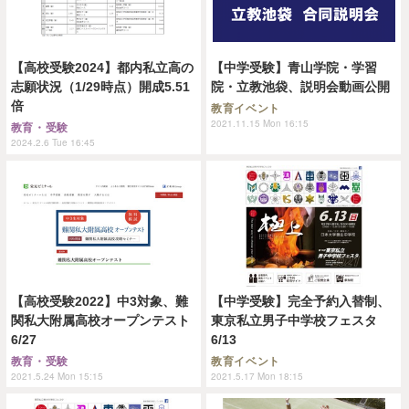
【高校受験2024】都内私立高の
【中学受験】青山学院・学習
志願状況（1/29時点）開成5.51
院・立教池袋、説明会動画公開
倍
教育イベント
2021.11.15 Mon 16:15
教育・受験
2024.2.6 Tue 16:45
【高校受験2022】中3対象、難
【中学受験】完全予約入替制、
関私大附属高校オープンテスト
東京私立男子中学校フェスタ
6/27
6/13
教育・受験
教育イベント
2021.5.24 Mon 15:15
2021.5.17 Mon 18:15