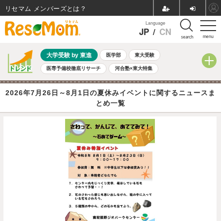
リセマム メンバーズ
Language
JP
/
CN
menu
search
大学受験 by 東進
医学部
東大受験
医専予備校徹底リサーチ
河合塾×東大特集
親子で考える大学選び
高校受験
中学受験
小学校受験
2026年7月26日～8月1日の夏休みイベントに関するニュースま
共通テスト
夏休み
8月開催学校説明会・相談会
とめ一覧
8月開催イベント・WS
全国公立高校 過去問
人気記事
自由研究教材（小学生向け）
自由研究教材（中学生向け）
ランキング