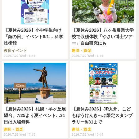
【夏休み2026】小中学生向け
【夏休み2026】八ヶ岳農業大学
「銅の日」イベント8/1… 科学
校で収穫体験「やさい博士ツア
技術館
ー」自由研究にも
教育イベント
趣味・娯楽
2026.7.22 Wed 18:45
2026.7.22 Wed 18:15
【夏休み2026】札幌・羊ヶ丘展
【夏休み2026】JR九州、こど
望台、7/25より夏イベント…31
もぼうけんきっぷ限定スタンプ
日は入場無料
ラリー8/31まで
趣味・娯楽
趣味・娯楽
2026.7.22 Wed 17:15
2026.7.22 Wed 10:45