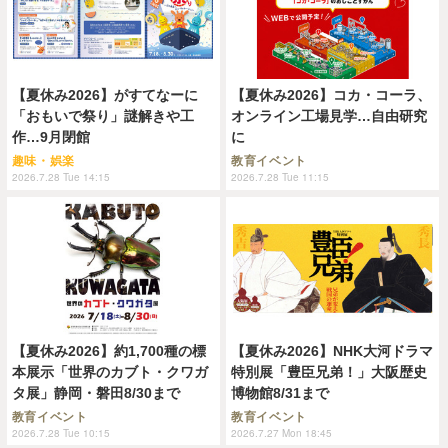
【夏休み2026】がすてなーに
【夏休み2026】コカ・コーラ、
「おもいで祭り」謎解きや工
オンライン工場見学…自由研究
作…9月閉館
に
趣味・娯楽
教育イベント
2026.7.28 Tue 14:15
2026.7.28 Tue 11:15
【夏休み2026】約1,700種の標
【夏休み2026】NHK大河ドラマ
本展示「世界のカブト・クワガ
特別展「豊臣兄弟！」大阪歴史
タ展」静岡・磐田8/30まで
博物館8/31まで
教育イベント
教育イベント
2026.7.28 Tue 10:15
2026.7.27 Mon 18:45