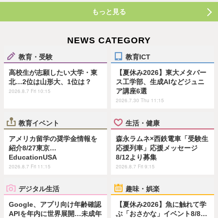
もっと見る
NEWS CATEGORY
教育・受験
教育ICT
高校生が志願したい大学・東
【夏休み2026】東大メタバー
北…2位は山形大、1位は？
ス工学部、生成AIなどジュニ
ア講座6選
2026.8.7 Fri 10:15
2026.7.30 Thu 11:15
教育イベント
生活・健康
アメリカ留学の奨学金情報を
森永ラムネ×西鉄電車「受験生
紹介8/27東京…
応援列車」応援メッセージ
EducationUSA
8/12より募集
2026.8.7 Fri 11:15
2026.8.7 Fri 9:15
デジタル生活
趣味・娯楽
Google、アプリ向け年齢確認
【夏休み2026】魚に触れて学
APIを年内に世界展開…未成年
ぶ「おさかな」イベント8/8…