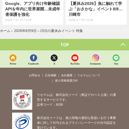
Google、アプリ向け年齢確認
【夏休み2026】魚に触れて学
APIを年内に世界展開…未成年
ぶ「おさかな」イベント8/8…
者保護を強化
川崎市
2026.7.31 Fri 13:45
2026.8.7 Fri 10:45
ホーム
›
2026年8月9日～15日の夏休みイベント 特集
TOP
Home
Facebook
X
YouTube
Instagram
line
お問合せ
広告掲載
会社概要
リセマムについて
個人情報保護方針
リセマムは、株式会社イード（東証グロース上場）の運
営するサービスです。
証券コード：6038
株式会社イードは、個人情報の適切な取扱いを行う事業
者に対して付与されるプライバシーマークの付与認定を
受けています。