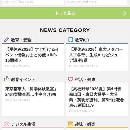
2026.7.22 Wed 18:15
2026.7.22 Wed 17:15
もっと見る
NEWS CATEGORY
教育・受験
教育ICT
【夏休み2026】すぐ行けるイ
【夏休み2026】東大メタバー
ベント情報おまとめ便＜8/9-
ス工学部、生成AIなどジュニ
15開催＞
ア講座6選
2026.8.7 Fri 19:45
2026.7.30 Thu 11:15
教育イベント
生活・健康
東京都市大「科学体験教室」
【高校野球2026夏】第4日青
24の実験企画…小中向け9/6
森山田・東日大昌平・大分
商・英明が勝利、第5日は花巻
2026.8.7 Fri 18:15
東vs新田ほか
2026.8.9 Sun 9:15
デジタル生活
趣味・娯楽