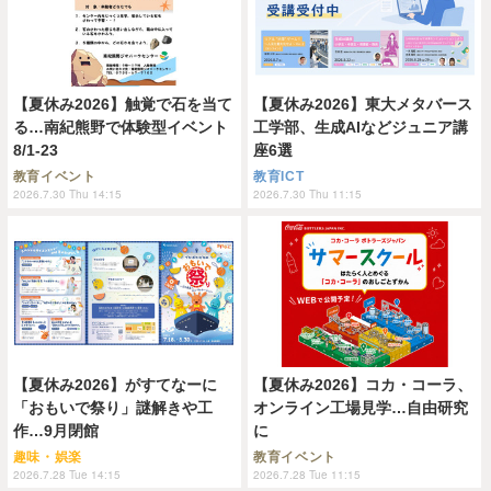
【夏休み2026】触覚で石を当て
【夏休み2026】東大メタバース
る…南紀熊野で体験型イベント
工学部、生成AIなどジュニア講
8/1-23
座6選
教育イベント
教育ICT
2026.7.30 Thu 14:15
2026.7.30 Thu 11:15
【夏休み2026】がすてなーに
【夏休み2026】コカ・コーラ、
「おもいで祭り」謎解きや工
オンライン工場見学…自由研究
作…9月閉館
に
趣味・娯楽
教育イベント
2026.7.28 Tue 14:15
2026.7.28 Tue 11:15