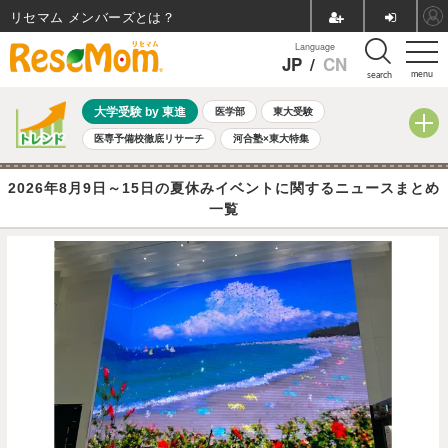
リセマム メンバーズ
Language
JP
/
CN
menu
search
大学受験 by 東進
医学部
東大受験
医専予備校徹底リサーチ
河合塾×東大特集
親子で考える大学選び
高校受験
中学受験
小学校受験
2026年8月9日～15日の夏休みイベントに関するニュースまとめ
共通テスト
夏休み
8月開催学校説明会・相談会
一覧
8月開催イベント・WS
全国公立高校 過去問
人気記事
自由研究教材（小学生向け）
自由研究教材（中学生向け）
ランキング