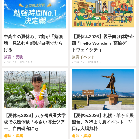
中高生の夏休み、7割が「勉強
【夏休み2026】親子向け体験企
増」見込むも8割が自宅でだら
画「Hello Wonder」高輪ゲー
ける
トウェイシティ
教育・受験
教育イベント
2026.7.23 Thu 16:15
2026.7.23 Thu 9:15
【夏休み2026】八ヶ岳農業大学
【夏休み2026】札幌・羊ヶ丘展
校で収穫体験「やさい博士ツア
望台、7/25より夏イベント…31
ー」自由研究にも
日は入場無料
趣味・娯楽
趣味・娯楽