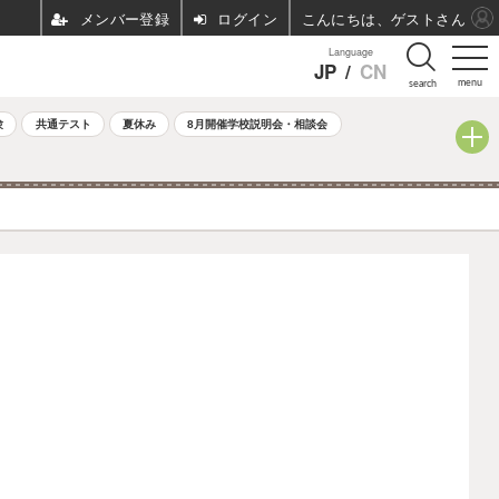
ログイン
こんにちは、ゲストさん
Language
JP
/
CN
menu
search
験
共通テスト
夏休み
8月開催学校説明会・相談会