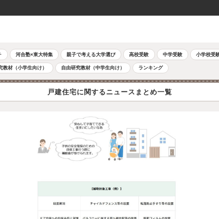
チ
河合塾×東大特集
親子で考える大学選び
高校受験
中学受験
小学校受
究教材（小学生向け）
自由研究教材（中学生向け）
ランキング
戸建住宅に関するニュースまとめ一覧