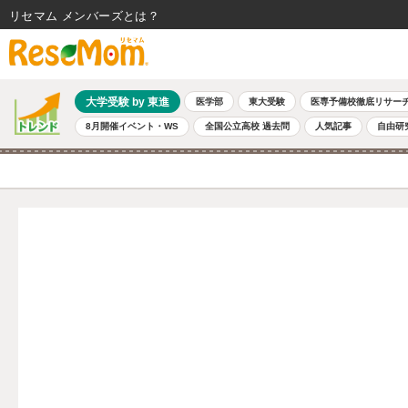
リセマム メンバーズ
大学受験 by 東進
医学部
東大受験
医専予備校徹底リサー
8月開催イベント・WS
全国公立高校 過去問
人気記事
自由研