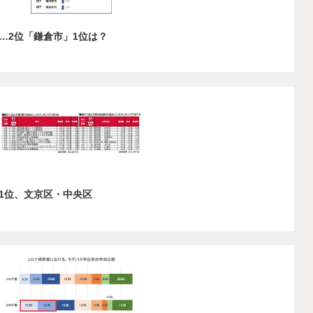
…2位「鎌倉市」1位は？
1位、文京区・中央区