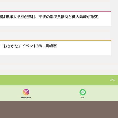
の部は東海大甲府が勝利、午後の部で八幡商と健大高崎が激突
ぶ「おさかな」イベント8/8…川崎市
Instagram
line