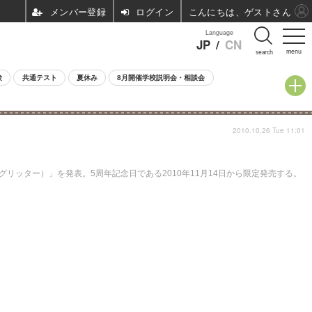
ログイン
こんにちは、ゲストさん
Language
JP
/
CN
menu
search
験
共通テスト
夏休み
8月開催学校説明会・相談会
2010.10.26 Tue 11:01
ンズ グリッター）」を発表。5周年記念日である2010年11月14日から限定発売する。