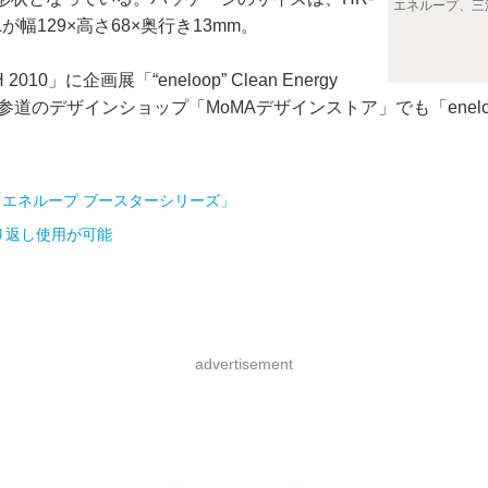
エネループ、三洋電
SLが幅129×高さ68×奥行き13mm。
10」に企画展「“eneloop” Clean Energy
デザインショップ「MoMAデザインストア」でも「eneloop」と「en
電源「エネループ ブースターシリーズ」
り返し使用が可能
advertisement