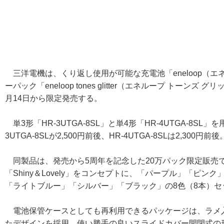
三洋電機は、くり返し使用が可能な充電池「eneloop（エ
ーパック「eneloop tones glitter（エネループ トーン
月14日から限定発売する。
単3形「HR-3UTGA-8SL」と単4形「HR-4UTGA-8S
3UTGA-8SLが2,500円前後、HR-4UTGA-8SLは2,300円前後
同製品は、発売から5周年を記念した20万パック限定販売
「Shiny＆Lovely」をコンセプトに、「パープル」「ピ
「ライトブルー」「シルバー」「ブラック」の8色（8本）セ
電池保管ケースとしても再利用できるパッケージは、ラメ入
たデザインを採用。使い勝手の良いスライドカバー開閉式の形