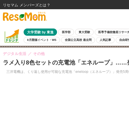
リセマム メンバーズ
大学受験 by 東進
医学部
東大受験
医専予備校徹底リサー
8月開催イベント・WS
全国公立高校 過去問
人気記事
自由研
デジタル生活
その他
ラメ入り8色セットの充電池「エネループ」……
三洋電機は、くり返し使用が可能な充電池「eneloop（エネループ）」発売5周年記念モ