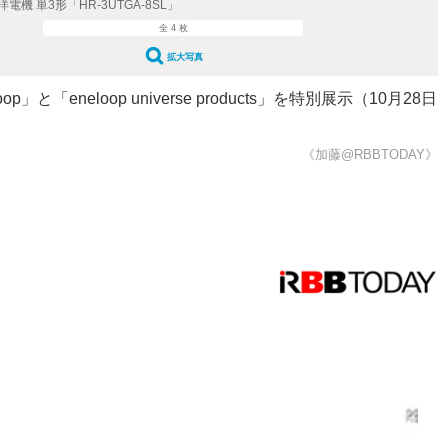
機 単3形「HR-3UTGA-8SL」
全 4 枚
拡大写真
eloop universe products」を特別展示（10月28日
《加藤@RBBTODAY》