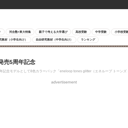
チ
河合塾×東大特集
親子で考える大学選び
高校受験
中学受験
小学校受
究教材（小学生向け）
自由研究教材（中学生向け）
ランキング
発売5周年記念
デルとして8色カラーパック「eneloop tones glitter（エネループ トー
advertisement