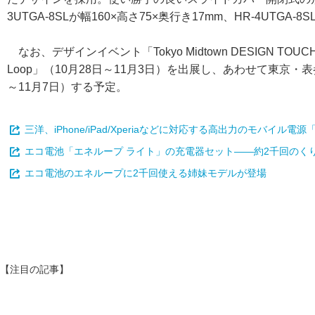
3UTGA-8SLが幅160×高さ75×奥行き17mm、HR-4UTGA-8
なお、デザインイベント「Tokyo Midtown DESIGN TOUCH 20
Loop」（10月28日～11月3日）を出展し、あわせて東京・表参道の
～11月7日）する予定。
三洋、iPhone/iPad/Xperiaなどに対応する高出力のモバイル
エコ電池「エネループ ライト」の充電器セット――約2千回のく
エコ電池のエネループに2千回使える姉妹モデルが登場
【注目の記事】