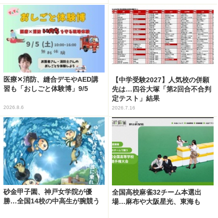
医療✕消防、縫合デモやAED講
【中学受験2027】人気校の併願
習も「おしごと体験博」9/5
先は…四谷大塚「第2回合不合判
定テスト」結果
2026.8.6
2026.7.16
砂金甲子園、神戸女学院が優
全国高校麻雀32チーム本選出
勝…全国14校の中高生が腕競う
場…麻布や大阪星光、東海も