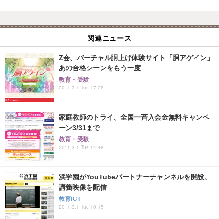
関連ニュース
Z会、バーチャル胴上げ体験サイト「胴アゲイン」
あの合格シーンをもう一度
教育・受験
2011.3.1 Tue 17:28
家庭教師のトライ、全国一斉入会金無料キャンペ
ーン3/31まで
教育・受験
2011.3.1 Tue 14:48
浜学園がYouTubeパートナーチャンネルを開設、
講義映像を配信
教育ICT
2011.3.1 Tue 10:15