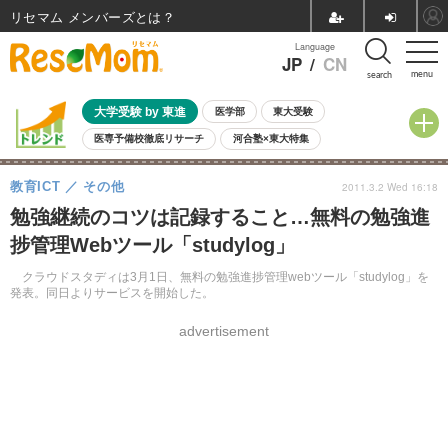
リセマム メンバーズ
Language
JP
/
CN
menu
search
大学受験 by 東進
医学部
東大受験
医専予備校徹底リサーチ
河合塾×東大特集
親子で考える大学選び
高校受験
中学受験
小学校受験
教育ICT
その他
2011.3.2 Wed 16:18
共通テスト
夏休み
8月開催学校説明会・相談会
勉強継続のコツは記録すること…無料の勉強進
8月開催イベント・WS
全国公立高校 過去問
人気記事
捗管理Webツール「studylog」
自由研究教材（小学生向け）
自由研究教材（中学生向け）
ランキング
クラウドスタディは3月1日、無料の勉強進捗管理webツール「studylog」を
発表。同日よりサービスを開始した。
advertisement