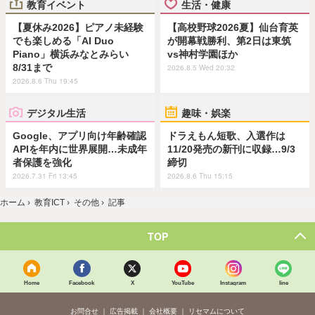
教育イベント
生活・健康
【夏休み2026】ピアノ未経験
【高校野球2026夏】仙台育英
でも楽しめる「AI Duo
が開幕戦勝利、第2日は東筑
Piano」横浜みなとみらい
vs神村学園ほか
8/31まで
2026.8.5 Wed 20:32
2026.8.6 Thu 19:45
デジタル生活
趣味・娯楽
Google、アプリ向け年齢確認
ドラえもん短歌、入選作は
APIを年内に世界展開…未成年
11/20発売の新刊に収録…9/3
者保護を強化
締切
2026.7.31 Fri 13:45
2026.8.6 Thu 15:15
ホーム
›
教育ICT
›
その他
›
記事
TOP
Home
Facebook
X
YouTube
Instagram
line
お問合せ
広告掲載
会社概要
リセマムについて