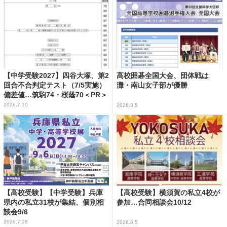
【中学受験2027】四谷大塚、第2
高校囲碁全国大会、団体戦は
回合不合判定テスト（7/5実施）
灘・南山女子部が優勝
偏差値…筑駒74・桜蔭70＜PR＞
2026.7.10
2026.8.5
【高校受験】【中学受験】兵庫
【高校受験】横須賀の私立4校が
県内の私立31校が集結、個別相
参加…合同相談会10/12
談会9/6
2026.7.28
2026.8.5