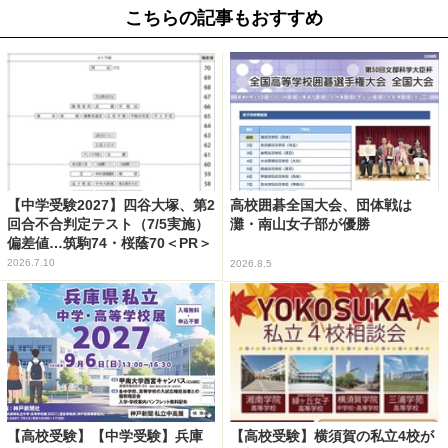
こちらの記事もおすすめ
【中学受験2027】四谷大塚、第2
高校囲碁全国大会、団体戦は
回合不合判定テスト（7/5実施）
灘・南山女子部が優勝
偏差値…筑駒74・桜蔭70＜PR＞
2026.7.10
2026.8.5
【高校受験】【中学受験】兵庫
【高校受験】横須賀の私立4校が