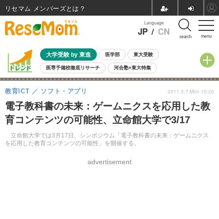
リセマム メンバーズ
Language
JP
/
CN
menu
search
大学受験 by 東進
医学部
東大受験
医専予備校徹底リサーチ
河合塾×東大特集
親子で考える大学選び
高校受験
中学受験
小学校受験
教育ICT
ソフト・アプリ
2011.3.7 Mon 10:20
共通テスト
夏休み
8月開催学校説明会・相談会
電子教科書の未来：ゲームニクスを応用した教
8月開催イベント・WS
全国公立高校 過去問
人気記事
育コンテンツの可能性、立命館大学で3/17
自由研究教材（小学生向け）
自由研究教材（中学生向け）
ランキング
立命館大学では3月17日、シンポジウム「電子教科書の未来：ゲームニクス
を応用した教育コンテンツの可能性」を開催する。
advertisement