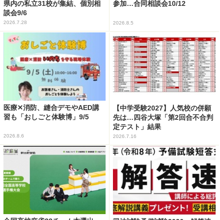
県内の私立31校が集結、個別相
参加…合同相談会10/12
談会9/6
2026.7.28
2026.8.5
医療✕消防、縫合デモやAED講
【中学受験2027】人気校の併願
習も「おしごと体験博」9/5
先は…四谷大塚「第2回合不合判
定テスト」結果
2026.8.6
2026.7.16