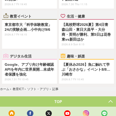
2026.8.7 Fri 19:45
2026.7.30 Thu 11:15
教育イベント
生活・健康
東京都市大「科学体験教室」
【高校野球2026夏】第4日青
24の実験企画…小中向け9/6
森山田・東日大昌平・大分
商・英明が勝利、第5日は花巻
2026.8.7 Fri 18:15
東vs新田ほか
2026.8.9 Sun 9:15
デジタル生活
趣味・娯楽
Google、アプリ向け年齢確認
【夏休み2026】魚に触れて学
APIを年内に世界展開…未成年
ぶ「おさかな」イベント8/8…
者保護を強化
川崎市
2026.7.31 Fri 13:45
2026.8.7 Fri 10:45
ホーム
›
教育ICT
›
ソフト・アプリ
›
記事
TOP