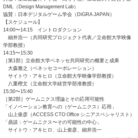
DML（Design Management Lab）
協賛：日本デジタルゲーム学会（DiGRA JAPAN）
【スケジュール】
14:00〜14:15 イントロダクション
細井浩一（共同研究プロジェクト代表／立命館大学映像
学部教授）
14:15〜15:30
［第1部］立命館大学ベネッセ共同研究の概要と成果
大森雅之（ベネッセコーポレーション）
サイトウ・アキヒロ（立命館大学映像学部教授）
八重樫文（立命館大学経営学部准教授）
15:30〜15:40
［第2部］ゲームニクス理論とその応用可能性
「イノベーション教育への（ゲームニクス）応用」
山上俊彦（ACCESS CTO Office シニアスペシャリスト）
「鼎談：ゲームニクス〜その可能性の中心」
サイトウ・アキヒロ、山上俊彦、細井浩一