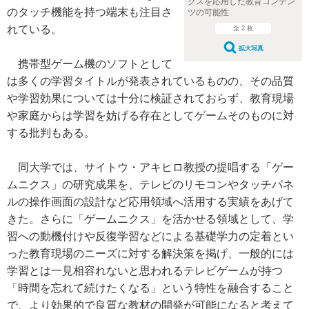
クスを応用した教育コンテン
のタッチ機能を持つ端末も注目さ
ツの可能性
れている。
全 2 枚
拡大写真
携帯型ゲーム機のソフトとして
は多くの学習タイトルが発表されているものの、その品質
や学習効果については十分に検証されておらず、教育現場
や家庭からは学習を妨げる存在としてゲームそのものに対
する批判もある。
同大学では、サイトウ・アキヒロ教授の提唱する「ゲー
ムニクス」の研究成果を、テレビのリモコンやタッチパネ
ルの操作画面の設計など応用領域へ活用する実績をあげて
きた。さらに「ゲームニクス」を活かせる領域として、学
習への動機付けや反復学習などによる基礎学力の定着とい
った教育現場のニーズに対する解決策を掲げ、一般的には
学習とは一見相容れないと思われるテレビゲームが持つ
「時間を忘れて続けたくなる」という特性を融合すること
で、より効果的で良質な教材の開発が可能になると考えて