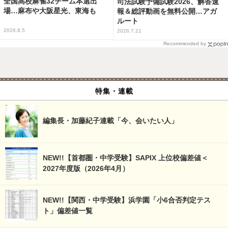
全国高校麻雀32チーム本選出
司法試験予備試験2026、解答速
場…麻布や大阪星光、東海も
報＆総評動画を無料公開…アガ
ルート
2026.8.5
2026.7.21
Recommended by
特集・連載
編集長・加藤紀子連載「今、会いたい人」
NEW!!【首都圏・中学受験】SAPIX 上位校偏差値＜
2027年度版（2026年4月）
NEW!!【関西・中学受験】浜学園「小6合否判定テス
ト」偏差値一覧