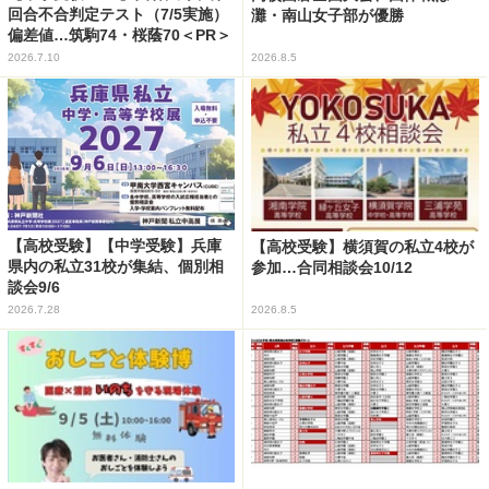
回合不合判定テスト（7/5実施）
灘・南山女子部が優勝
偏差値…筑駒74・桜蔭70＜PR＞
2026.7.10
2026.8.5
【高校受験】【中学受験】兵庫
【高校受験】横須賀の私立4校が
県内の私立31校が集結、個別相
参加…合同相談会10/12
談会9/6
2026.7.28
2026.8.5