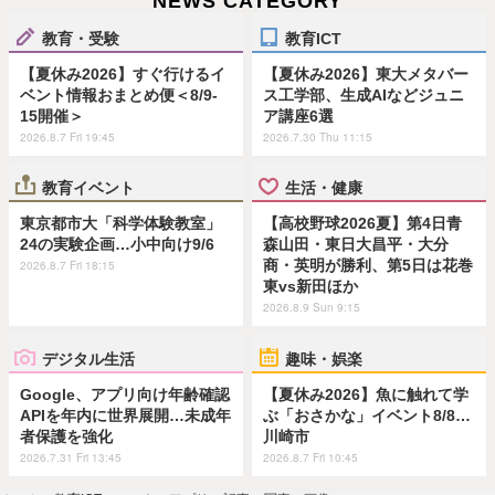
NEWS CATEGORY
教育・受験
教育ICT
【夏休み2026】すぐ行けるイ
【夏休み2026】東大メタバー
ベント情報おまとめ便＜8/9-
ス工学部、生成AIなどジュニ
15開催＞
ア講座6選
2026.8.7 Fri 19:45
2026.7.30 Thu 11:15
教育イベント
生活・健康
東京都市大「科学体験教室」
【高校野球2026夏】第4日青
24の実験企画…小中向け9/6
森山田・東日大昌平・大分
商・英明が勝利、第5日は花巻
2026.8.7 Fri 18:15
東vs新田ほか
2026.8.9 Sun 9:15
デジタル生活
趣味・娯楽
Google、アプリ向け年齢確認
【夏休み2026】魚に触れて学
APIを年内に世界展開…未成年
ぶ「おさかな」イベント8/8…
者保護を強化
川崎市
2026.7.31 Fri 13:45
2026.8.7 Fri 10:45