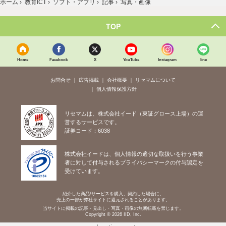
ホーム
›
教育ICT
›
ソフト・アプリ
›
記事
›
写真・画像
TOP
Home
Facebook
X
YouTube
Instagram
line
お問合せ
広告掲載
会社概要
リセマムについて
個人情報保護方針
リセマムは、株式会社イード（東証グロース上場）の運
営するサービスです。
証券コード：6038
株式会社イードは、個人情報の適切な取扱いを行う事業
者に対して付与されるプライバシーマークの付与認定を
受けています。
紹介した商品/サービスを購入、契約した場合に、
売上の一部が弊社サイトに還元されることがあります。
当サイトに掲載の記事・見出し・写真・画像の無断転載を禁じます。
Copyright © 2026 IID, Inc.