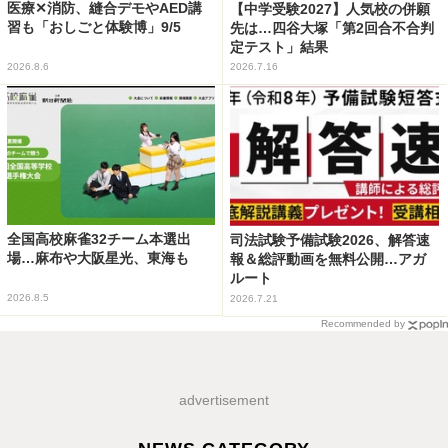
医療✕消防、縫合デモやAED講
【中学受験2027】人気校の併願
習も「おしごと体験博」9/5
先は…四谷大塚「第2回合不合判
定テスト」結果
2026.8.6
2026.7.16
全国高校麻雀32チーム本選出
司法試験予備試験2026、解答速
場…麻布や大阪星光、東海も
報＆総評動画を無料公開…アガ
ルート
2026.8.5
2026.7.21
Recommended by
advertisement