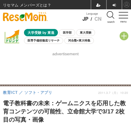
リセマム メンバーズ
Language
JP
/
CN
menu
search
大学受験 by 東進
医学部
東大受験
医専予備校徹底リサーチ
河合塾×東大特集
親子で考える大学選び
高校受験
中学受験
小学校受験
advertisement
共通テスト
夏休み
8月開催学校説明会・相談会
8月開催イベント・WS
全国公立高校 過去問
人気記事
自由研究教材（小学生向け）
自由研究教材（中学生向け）
ランキング
教育ICT
ソフト・アプリ
2011.3.7（月） 10:20
電子教科書の未来：ゲームニクスを応用した教
育コンテンツの可能性、立命館大学で3/17 2枚
目の写真・画像