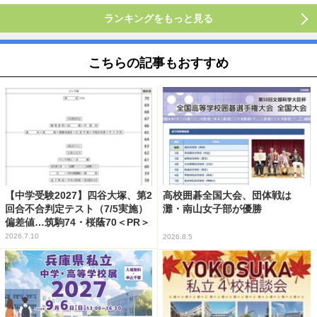
ランキングをもっと見る
こちらの記事もおすすめ
【中学受験2027】四谷大塚、第2
高校囲碁全国大会、団体戦は
回合不合判定テスト（7/5実施）
灘・南山女子部が優勝
偏差値…筑駒74・桜蔭70＜PR＞
2026.7.10
2026.8.5