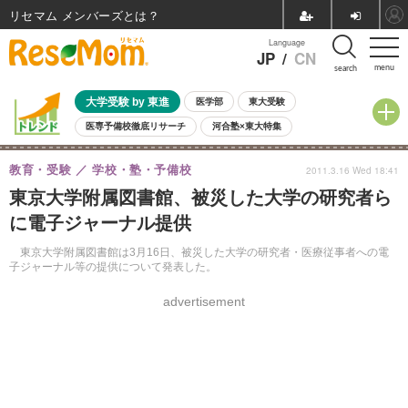
リセマム メンバーズ
Language
JP
/
CN
menu
search
大学受験 by 東進
医学部
東大受験
医専予備校徹底リサーチ
河合塾×東大特集
親子で考える大学選び
高校受験
中学受験
小学校受験
教育・受験
学校・塾・予備校
2011.3.16 Wed 18:41
共通テスト
夏休み
8月開催学校説明会・相談会
東京大学附属図書館、被災した大学の研究者ら
8月開催イベント・WS
全国公立高校 過去問
人気記事
に電子ジャーナル提供
自由研究教材（小学生向け）
自由研究教材（中学生向け）
ランキング
東京大学附属図書館は3月16日、被災した大学の研究者・医療従事者への電
子ジャーナル等の提供について発表した。
advertisement