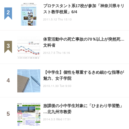
プロテスタント系17校が参加「神奈川県キリ
スト教学校展」6/4
2011.5.12 Thu 15:13
体育活動中の死亡事故の70％以上が突然死…
文科省
2012.7.5 Thu 16:16
【中学生】個性を尊重するきめ細かな指導が
魅力、女子学院
2010.11.30 Tue 9:00
放課後の小中学生対象に「ひまわり学習塾」
…北九州市教委
2014.3.5 Wed 17:51