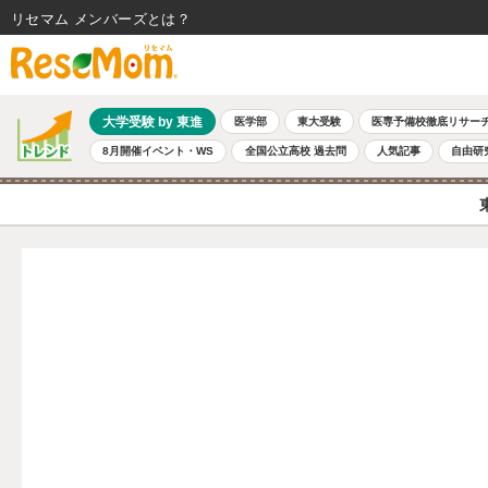
リセマム メンバーズ
大学受験 by 東進
医学部
東大受験
医専予備校徹底リサー
8月開催イベント・WS
全国公立高校 過去問
人気記事
自由研