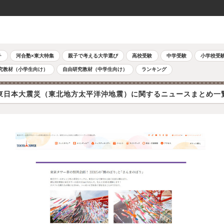
チ
河合塾×東大特集
親子で考える大学選び
高校受験
中学受験
小学校受
究教材（小学生向け）
自由研究教材（中学生向け）
ランキング
東日本大震災（東北地方太平洋沖地震）に関するニュースまとめ一