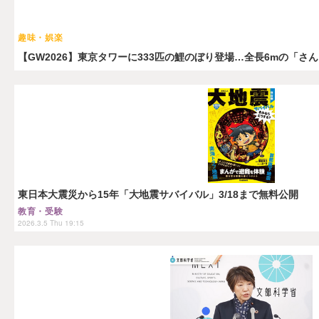
趣味・娯楽
【GW2026】東京タワーに333匹の鯉のぼり登場…全長6mの「さ
東日本大震災から15年「大地震サバイバル」3/18まで無料公開
教育・受験
2026.3.5 Thu 19:15