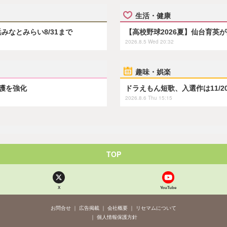
生活・健康
浜みなとみらい8/31まで
【高校野球2026夏】仙台育英
2026.8.5 Wed 20:32
趣味・娯楽
保護を強化
ドラえもん短歌、入選作は11/2
2026.8.6 Thu 15:15
TOP
X
YouTube
お問合せ
広告掲載
会社概要
リセマムについて
個人情報保護方針