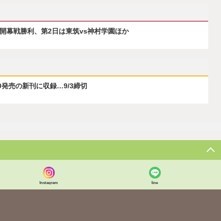
が開幕戦勝利、第2日は東筑vs神村学園ほか
0発売の新刊に収録…9/3締切
Instagram
line