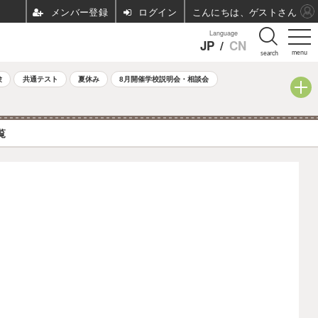
ログイン
こんにちは、ゲストさん
Language
JP
/
CN
menu
search
験
共通テスト
夏休み
8月開催学校説明会・相談会
覧