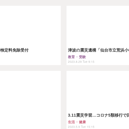
で検定料免除受付
津波の震災遺構「仙台市立荒浜小学
教育・受験
2023.8.29 Tue 9:15
3.11震災学習…コロナ5類移行
生活・健康
2023.5.9 Tue 15:15