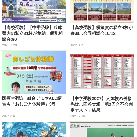
【高校受験】【中学受験】兵庫
【高校受験】横須賀の私立4校が
県内の私立31校が集結、個別相
参加…合同相談会10/12
談会9/6
2026.7.28
2026.8.5
医療✕消防、縫合デモやAED講
【中学受験2027】人気校の併願
習も「おしごと体験博」9/5
先は…四谷大塚「第2回合不合判
定テスト」結果
2026.8.6
2026.7.16