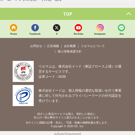
TOP
Home
Facebook
X
YouTube
Instagram
line
お問合せ
広告掲載
会社概要
リセマムについて
個人情報保護方針
リセマムは、株式会社イード（東証グロース上場）の運
営するサービスです。
証券コード：6038
株式会社イードは、個人情報の適切な取扱いを行う事業
者に対して付与されるプライバシーマークの付与認定を
受けています。
紹介した商品/サービスを購入、契約した場合に、
売上の一部が弊社サイトに還元されることがあります。
当サイトに掲載の記事・見出し・写真・画像の無断転載を禁じます。
Copyright © 2026 IID, Inc.
advertisement