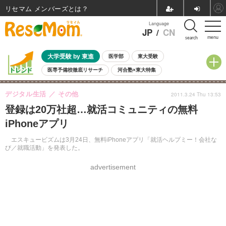
リセマム メンバーズ
Language
JP
/
CN
menu
search
大学受験 by 東進
医学部
東大受験
医専予備校徹底リサーチ
河合塾×東大特集
親子で考える大学選び
高校受験
中学受験
小学校受験
デジタル生活
その他
2011.3.24 Thu 13:53
共通テスト
夏休み
8月開催学校説明会・相談会
登録は20万社超…就活コミュニティの無料
8月開催イベント・WS
全国公立高校 過去問
人気記事
iPhoneアプリ
自由研究教材（小学生向け）
自由研究教材（中学生向け）
ランキング
エスキュービズムは3月24日、無料iPhoneアプリ「就活ヘルプミー！会社な
び／就職活動」を発表した。
advertisement