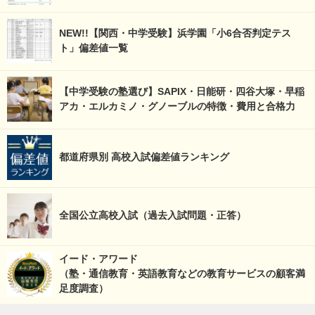
NEW!!【関西・中学受験】浜学園「小6合否判定テス
ト」偏差値一覧
【中学受験の塾選び】SAPIX・日能研・四谷大塚・早稲
アカ・エルカミノ・グノーブルの特徴・費用と合格力
都道府県別 高校入試偏差値ランキング
全国公立高校入試（過去入試問題・正答）
イード・アワード
（塾・通信教育・英語教育などの教育サービスの顧客満
足度調査）