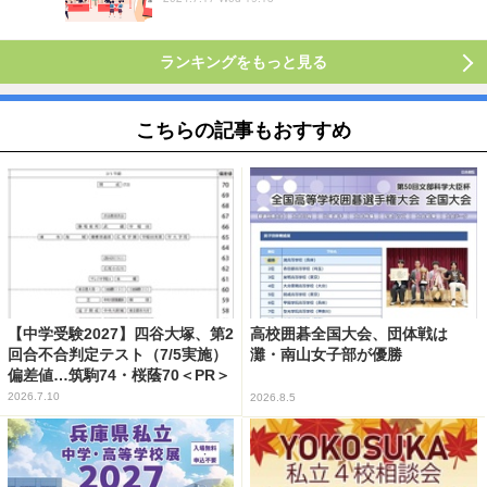
ランキングをもっと見る
こちらの記事もおすすめ
【中学受験2027】四谷大塚、第2
高校囲碁全国大会、団体戦は
回合不合判定テスト（7/5実施）
灘・南山女子部が優勝
偏差値…筑駒74・桜蔭70＜PR＞
2026.7.10
2026.8.5