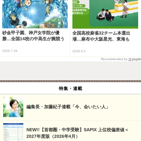
砂金甲子園、神戸女学院が優
全国高校麻雀32チーム本選出
勝…全国14校の中高生が腕競う
場…麻布や大阪星光、東海も
2026.7.29
2026.8.5
Recommended by
特集・連載
編集長・加藤紀子連載「今、会いたい人」
NEW!!【首都圏・中学受験】SAPIX 上位校偏差値＜
2027年度版（2026年4月）