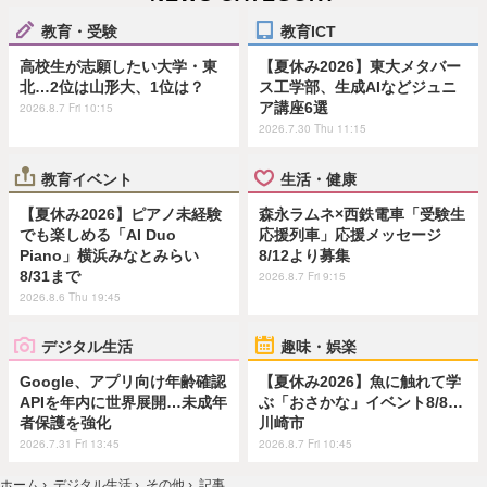
教育・受験
教育ICT
高校生が志願したい大学・東
【夏休み2026】東大メタバー
北…2位は山形大、1位は？
ス工学部、生成AIなどジュニ
ア講座6選
2026.8.7 Fri 10:15
2026.7.30 Thu 11:15
教育イベント
生活・健康
【夏休み2026】ピアノ未経験
森永ラムネ×西鉄電車「受験生
でも楽しめる「AI Duo
応援列車」応援メッセージ
Piano」横浜みなとみらい
8/12より募集
8/31まで
2026.8.7 Fri 9:15
2026.8.6 Thu 19:45
デジタル生活
趣味・娯楽
Google、アプリ向け年齢確認
【夏休み2026】魚に触れて学
APIを年内に世界展開…未成年
ぶ「おさかな」イベント8/8…
者保護を強化
川崎市
2026.7.31 Fri 13:45
2026.8.7 Fri 10:45
ホーム
›
デジタル生活
›
その他
›
記事