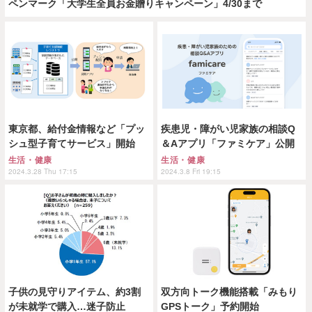
ペンマーク「大学生全員お金贈りキャンペーン」4/30まで
東京都、給付金情報など「プッ
疾患児・障がい児家族の相談Q
シュ型子育てサービス」開始
＆Aアプリ「ファミケア」公開
生活・健康
生活・健康
2024.3.28 Thu 17:15
2024.3.8 Fri 19:15
子供の見守りアイテム、約3割
双方向トーク機能搭載「みもり
が未就学で購入…迷子防止
GPSトーク」予約開始