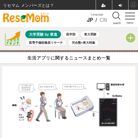
リセマム メンバーズ
Language
JP
/
CN
menu
search
大学受験 by 東進
医学部
東大受験
医専予備校徹底リサーチ
河合塾×東大特集
親子で考える大学選び
高校受験
中学受験
小学校受験
生活アプリに関するニュースまとめ一覧
共通テスト
夏休み
8月開催学校説明会・相談会
8月開催イベント・WS
全国公立高校 過去問
人気記事
自由研究教材（小学生向け）
自由研究教材（中学生向け）
ランキング