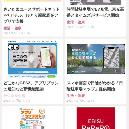
さいたまユースサポートネット
時間貸駐車場でEV充電…東光高
×ペアチル、ひとり親家庭をア
岳とタイムズがサービス開始
プリで支援
生活・健康
2024.7.8 Mon 18:15
生活・健康
2024.9.10 Tue 9:15
どこかなGPS2、アプリプッシ
スマホ画面で日陰がわかる「日
ュ通知など新機能追加
陰駐車場マップ」提供開始
デジタル生活
生活・健康
2024.7.4 Thu 11:45
2024.7.3 Wed 12:45