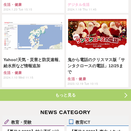
生活・健康
デジタル生活
2024.1.23 Tue 15:15
2024.1.18 Thu 11:45
Yahoo!天気・災害と防災速報、
鬼から電話のクリスマス版「サ
給水所など情報追加
ンタクロースの電話」12/25ま
で
生活・健康
2024.1.10 Wed 11:15
生活・健康
2023.12.19 Tue 10:15
もっと見る
NEWS CATEGORY
教育・受験
教育ICT