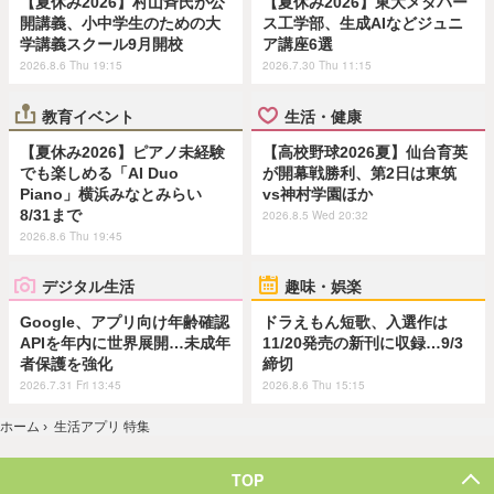
【夏休み2026】村山斉氏が公
【夏休み2026】東大メタバー
開講義、小中学生のための大
ス工学部、生成AIなどジュニ
学講義スクール9月開校
ア講座6選
2026.8.6 Thu 19:15
2026.7.30 Thu 11:15
教育イベント
生活・健康
【夏休み2026】ピアノ未経験
【高校野球2026夏】仙台育英
でも楽しめる「AI Duo
が開幕戦勝利、第2日は東筑
Piano」横浜みなとみらい
vs神村学園ほか
8/31まで
2026.8.5 Wed 20:32
2026.8.6 Thu 19:45
デジタル生活
趣味・娯楽
Google、アプリ向け年齢確認
ドラえもん短歌、入選作は
APIを年内に世界展開…未成年
11/20発売の新刊に収録…9/3
者保護を強化
締切
2026.7.31 Fri 13:45
2026.8.6 Thu 15:15
ホーム
›
生活アプリ 特集
TOP