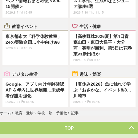
ベント情報おまとめ便＜8/9-
ス工学部、生成AIなどジュニ
15開催＞
ア講座6選
2026.8.7 Fri 19:45
2026.7.30 Thu 11:15
教育イベント
生活・健康
東京都市大「科学体験教室」
【高校野球2026夏】第4日青
24の実験企画…小中向け9/6
森山田・東日大昌平・大分
商・英明が勝利、第5日は花巻
2026.8.7 Fri 18:15
東vs新田ほか
2026.8.9 Sun 9:15
デジタル生活
趣味・娯楽
Google、アプリ向け年齢確認
【夏休み2026】魚に触れて学
APIを年内に世界展開…未成年
ぶ「おさかな」イベント8/8…
者保護を強化
川崎市
2026.7.31 Fri 13:45
2026.8.7 Fri 10:45
ホーム
›
教育・受験
›
学校・塾・予備校
›
記事
TOP