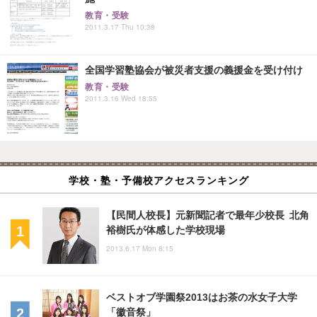
教育・受験
2011.3.17 Thu 10:38
全国学習塾協会が被災者支援の義援金を受け付け
教育・受験
2011.3.16 Wed 18:55
学校・塾・予備校アクセスランキング
【民間人校長】元新聞記者で最年少校長 北角
裕樹氏が体感した学校現場
2013.6.17 Mon 8:15
ベストオブ学園祭2013はお茶の水女子大学
「徽音祭」