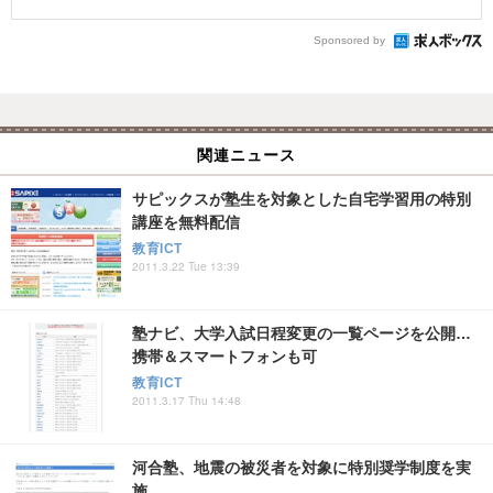
Sponsored by
関連ニュース
サピックスが塾生を対象とした自宅学習用の特別
講座を無料配信
教育ICT
2011.3.22 Tue 13:39
塾ナビ、大学入試日程変更の一覧ページを公開…
携帯＆スマートフォンも可
教育ICT
2011.3.17 Thu 14:48
河合塾、地震の被災者を対象に特別奨学制度を実
施