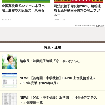
全国高校麻雀32チーム本選出
司法試験予備試験2026、解答速
場…麻布や大阪星光、東海も
報＆総評動画を無料公開…アガ
ルート
2026.8.5
2026.7.21
Recommended by
特集・連載
編集長・加藤紀子連載「今、会いたい人」
NEW!!【首都圏・中学受験】SAPIX 上位校偏差値＜
2027年度版（2026年4月）
NEW!!【関西・中学受験】浜学園「小6合否判定テス
ト」偏差値一覧