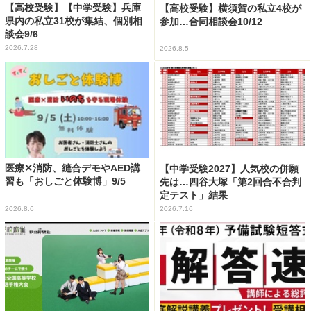
【高校受験】【中学受験】兵庫
【高校受験】横須賀の私立4校が
県内の私立31校が集結、個別相
参加…合同相談会10/12
談会9/6
2026.7.28
2026.8.5
医療✕消防、縫合デモやAED講
【中学受験2027】人気校の併願
習も「おしごと体験博」9/5
先は…四谷大塚「第2回合不合判
定テスト」結果
2026.8.6
2026.7.16