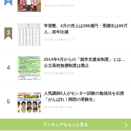
2013.12.17 Tue 18:07
学習塾、4月の売上は286億円・受講生は89万
人…前年比減
2014.6.18 Wed 11:17
2014年4月からの「就学支援金制度」とは…
公立高校無償制度は廃止
2014.3.26 Wed 13:30
人気講師5人がセンター試験の勉強法を伝授
「がんばれ！関西の受験生」
2012.9.18 Tue 12:56
ランキングをもっと見る