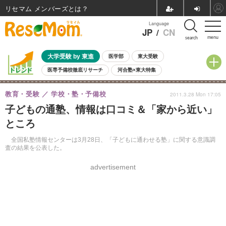
リセマム メンバーズ
Language
JP
/
CN
menu
search
大学受験 by 東進
医学部
東大受験
医専予備校徹底リサーチ
河合塾×東大特集
親子で考える大学選び
高校受験
中学受験
小学校受験
教育・受験
学校・塾・予備校
2011.3.28 Mon 17:05
共通テスト
夏休み
8月開催学校説明会・相談会
子どもの通塾、情報は口コミ＆「家から近い」
8月開催イベント・WS
全国公立高校 過去問
人気記事
ところ
自由研究教材（小学生向け）
自由研究教材（中学生向け）
ランキング
全国私塾情報センターは3月28日、「子どもに通わせる塾」に関する意識調
査の結果を公表した。
advertisement