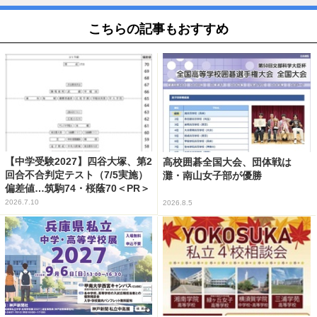
こちらの記事もおすすめ
【中学受験2027】四谷大塚、第2
高校囲碁全国大会、団体戦は
回合不合判定テスト（7/5実施）
灘・南山女子部が優勝
偏差値…筑駒74・桜蔭70＜PR＞
2026.7.10
2026.8.5