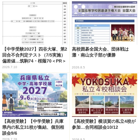
【中学受験2027】四谷大塚、第2
高校囲碁全国大会、団体戦は
回合不合判定テスト（7/5実施）
灘・南山女子部が優勝
偏差値…筑駒74・桜蔭70＜PR＞
2026.7.10
2026.8.5
【高校受験】【中学受験】兵庫
【高校受験】横須賀の私立4校が
県内の私立31校が集結、個別相
参加…合同相談会10/12
談会9/6
2026.7.28
2026.8.5