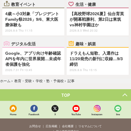
教育イベント
生活・健康
4歳～小3対象「プレジデント
【高校野球2026夏】仙台育英
Family祭2026」9/6、東大医
が開幕戦勝利、第2日は東筑
療体験も
vs神村学園ほか
2026.8.6 Thu 11:15
2026.8.5 Wed 20:32
デジタル生活
趣味・娯楽
Google、アプリ向け年齢確認
ドラえもん短歌、入選作は
APIを年内に世界展開…未成年
11/20発売の新刊に収録…9/3
者保護を強化
締切
2026.7.31 Fri 13:45
2026.8.6 Thu 15:15
ホーム
›
教育・受験
›
学校・塾・予備校
›
記事
TOP
Home
Facebook
X
YouTube
Instagram
line
お問合せ
広告掲載
会社概要
リセマムについて