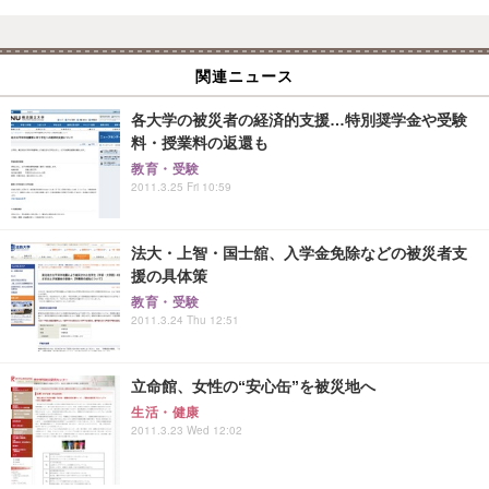
関連ニュース
各大学の被災者の経済的支援…特別奨学金や受験
料・授業料の返還も
教育・受験
2011.3.25 Fri 10:59
法大・上智・国士舘、入学金免除などの被災者支
援の具体策
教育・受験
2011.3.24 Thu 12:51
立命館、女性の“安心缶”を被災地へ
生活・健康
2011.3.23 Wed 12:02