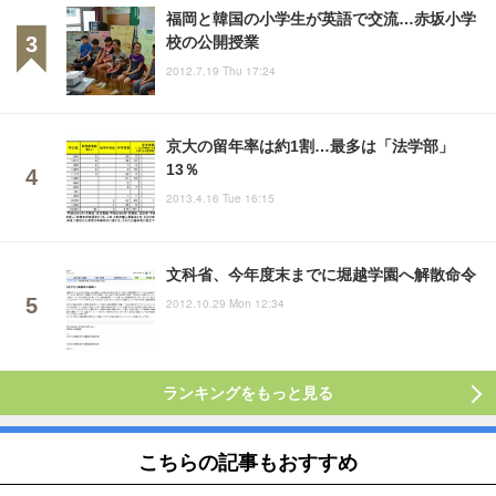
福岡と韓国の小学生が英語で交流…赤坂小学
校の公開授業
2012.7.19 Thu 17:24
京大の留年率は約1割…最多は「法学部」
13％
2013.4.16 Tue 16:15
文科省、今年度末までに堀越学園へ解散命令
2012.10.29 Mon 12:34
ランキングをもっと見る
こちらの記事もおすすめ