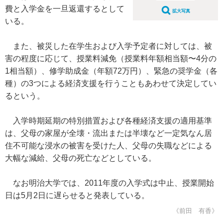
費と入学金を一旦返還するとして
拡大写真
いる。
また、被災した在学生および入学予定者に対しては、被
害の程度に応じて、授業料減免（授業料年額相当額〜4分の
1相当額）、修学助成金（年額72万円）、緊急の奨学金（各
種）の3つによる経済支援を行うこともあわせて決定してい
るという。
入学時期延期の特別措置および各種経済支援の適用基準
は、父母の家屋が全壊・流出または半壊など一定気なん居
住不可能な浸水の被害を受けた人、父母の失職などによる
大幅な減給、父母の死亡などとしている。
なお明治大学では、2011年度の入学式は中止、授業開始
日は5月2日に遅らせると発表している。
《前田 有香》