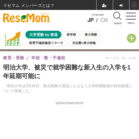
リセマム メンバーズ
Language
JP
/
CN
menu
search
大学受験 by 東進
医学部
東大受験
医専予備校徹底リサーチ
河合塾×東大特集
親子で考える大学選び
高校受験
中学受験
小学校受験
教育・受験
学校・塾・予備校
2011.3.31 Thu 15:25
共通テスト
夏休み
8月開催学校説明会・相談会
明治大学、被災で就学困難な新入生の入学を1
8月開催イベント・WS
全国公立高校 過去問
人気記事
年延期可能に
自由研究教材（小学生向け）
自由研究教材（中学生向け）
ランキング
明治大学は3月30日、東北関東大震災にともなう入学時期延期の特別措置に
ついて発表した。
advertisement