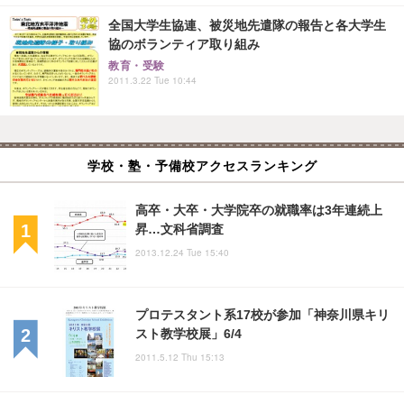
全国大学生協連、被災地先遣隊の報告と各大学生
協のボランティア取り組み
教育・受験
2011.3.22 Tue 10:44
学校・塾・予備校アクセスランキング
高卒・大卒・大学院卒の就職率は3年連続上
昇…文科省調査
2013.12.24 Tue 15:40
プロテスタント系17校が参加「神奈川県キリ
スト教学校展」6/4
2011.5.12 Thu 15:13