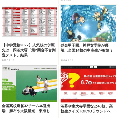
【中学受験2027】人気校の併願
砂金甲子園、神戸女学院が優
先は…四谷大塚「第2回合不合判
勝…全国14校の中高生が腕競う
定テスト」結果
2026.7.16
2026.7.29
全国高校麻雀32チーム本選出
渋幕や東大寺学園など40校、高
場…麻布や大阪星光、東海も
校生クイズTOKYOラウンドへ