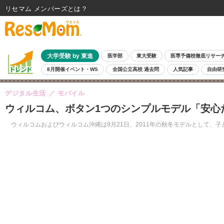
リセマム メンバーズ
大学受験 by 東進
医学部
東大受験
医専予備校徹底リサー
8月開催イベント・WS
全国公立高校 過去問
人気記事
自由研
デジタル生活
モバイル
ウィルコム、ボタン1つのシンプルモデル「安心
ウィルコムおよびウィルコム沖縄は9月21日、2011年の秋冬モデルとして、子