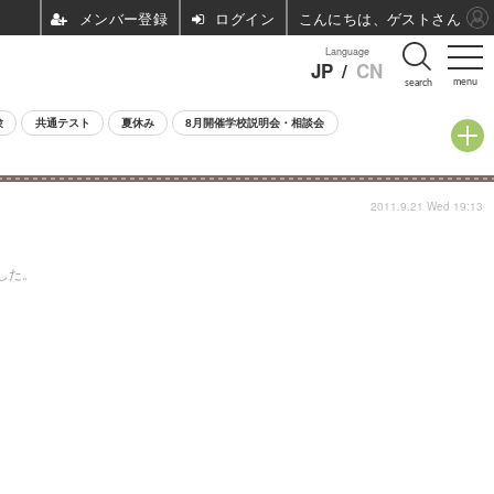
ログイン
こんにちは、ゲストさん
Language
JP
/
CN
menu
search
験
共通テスト
夏休み
8月開催学校説明会・相談会
2011.9.21 Wed 19:13
した。