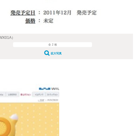
X01A）
全 2 枚
拡大写真