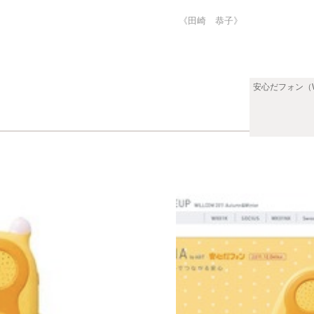
《田崎 恭子》
安心だフォン（W