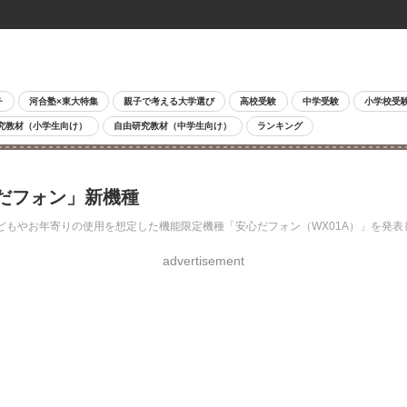
チ
河合塾×東大特集
親子で考える大学選び
高校受験
中学受験
小学校受
究教材（小学生向け）
自由研究教材（中学生向け）
ランキング
だフォン」新機種
どもやお年寄りの使用を想定した機能限定機種「安心だフォン（WX01A）」を発表
advertisement