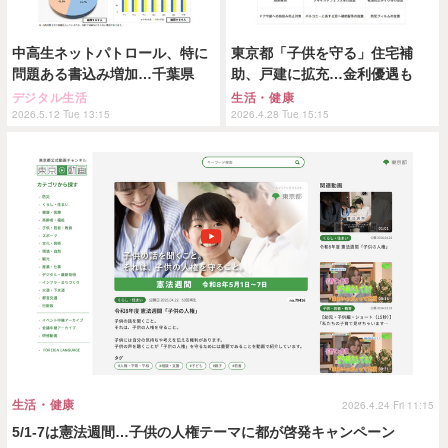
中高生ネットパトロール、特に
東京都「子供を守る」住宅補
問題ある書込み増加…千葉県
助、戸建に拡充…金利優遇も
デジタル生活
生活・健康
2026.5.12 Tue 13:15
2026.4.28 Tue 15:15
生活・健康
2026.4.24 Fri 11:15
5/1-7は憲法週間…子供の人権テーマに都が啓発キャンペーン