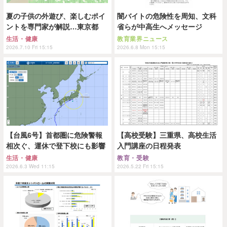
夏の子供の外遊び、楽しむポイ
闇バイトの危険性を周知、文科
ントを専門家が解説…東京都
省らが中高生へメッセージ
生活・健康
教育業界ニュース
2026.7.10 Fri 15:15
2026.6.8 Mon 15:15
【台風6号】首都圏に危険警報
【高校受験】三重県、高校生活
相次ぐ、運休で登下校にも影響
入門講座の日程発表
生活・健康
教育・受験
2026.6.3 Wed 11:15
2026.5.22 Fri 15:15