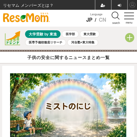
リセマム メンバーズ
Language
JP
/
CN
menu
search
大学受験 by 東進
医学部
東大受験
医専予備校徹底リサーチ
河合塾×東大特集
親子で考える大学選び
高校受験
中学受験
小学校受験
子供の安全に関するニュースまとめ一覧
共通テスト
夏休み
8月開催学校説明会・相談会
8月開催イベント・WS
全国公立高校 過去問
人気記事
自由研究教材（小学生向け）
自由研究教材（中学生向け）
ランキング