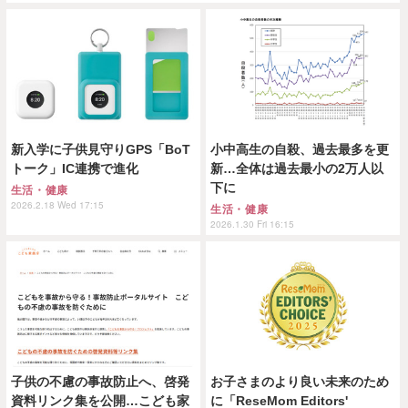
新入学に子供見守りGPS「BoT
小中高生の自殺、過去最多を更
トーク」IC連携で進化
新…全体は過去最小の2万人以
下に
生活・健康
2026.2.18 Wed 17:15
生活・健康
2026.1.30 Fri 16:15
子供の不慮の事故防止へ、啓発
お子さまのより良い未来のため
資料リンク集を公開…こども家
に「ReseMom Editors'