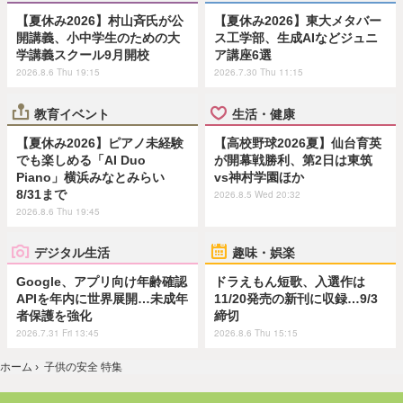
【夏休み2026】村山斉氏が公
【夏休み2026】東大メタバー
開講義、小中学生のための大
ス工学部、生成AIなどジュニ
学講義スクール9月開校
ア講座6選
2026.8.6 Thu 19:15
2026.7.30 Thu 11:15
教育イベント
生活・健康
【夏休み2026】ピアノ未経験
【高校野球2026夏】仙台育英
でも楽しめる「AI Duo
が開幕戦勝利、第2日は東筑
Piano」横浜みなとみらい
vs神村学園ほか
8/31まで
2026.8.5 Wed 20:32
2026.8.6 Thu 19:45
デジタル生活
趣味・娯楽
Google、アプリ向け年齢確認
ドラえもん短歌、入選作は
APIを年内に世界展開…未成年
11/20発売の新刊に収録…9/3
者保護を強化
締切
2026.7.31 Fri 13:45
2026.8.6 Thu 15:15
ホーム
›
子供の安全 特集