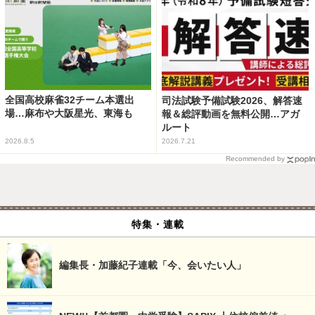
全国高校麻雀32チーム本選出
司法試験予備試験2026、解答速
場…麻布や大阪星光、東海も
報＆総評動画を無料公開…アガ
ルート
2026.8.5
2026.7.21
Recommended by
特集・連載
編集長・加藤紀子連載「今、会いたい人」