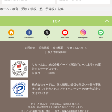
ホーム
›
教育・受験
›
学校・塾・予備校
›
記事
TOP
Home
Facebook
X
YouTube
Instagram
line
お問合せ
広告掲載
会社概要
リセマムについて
個人情報保護方針
リセマムは、株式会社イード（東証グロース上場）の運
営するサービスです。
証券コード：6038
株式会社イードは、個人情報の適切な取扱いを行う事業
者に対して付与されるプライバシーマークの付与認定を
受けています。
紹介した商品/サービスを購入、契約した場合に、
売上の一部が弊社サイトに還元されることがあります。
当サイトに掲載の記事・見出し・写真・画像の無断転載を禁じます。