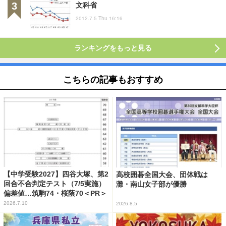
文科省
2012.7.5 Thu 16:16
ランキングをもっと見る
こちらの記事もおすすめ
【中学受験2027】四谷大塚、第2
高校囲碁全国大会、団体戦は
回合不合判定テスト（7/5実施）
灘・南山女子部が優勝
偏差値…筑駒74・桜蔭70＜PR＞
2026.7.10
2026.8.5