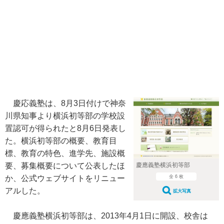
慶応義塾は、8月3日付けで神奈
川県知事より横浜初等部の学校設
置認可が得られたと8月6日発表し
た。横浜初等部の概要、教育目
標、教育の特色、進学先、施設概
慶應義塾横浜初等部
要、募集概要について公表したほ
全 6 枚
か、公式ウェブサイトをリニュー
アルした。
拡大写真
慶應義塾横浜初等部は、2013年4月1日に開設、校舎は