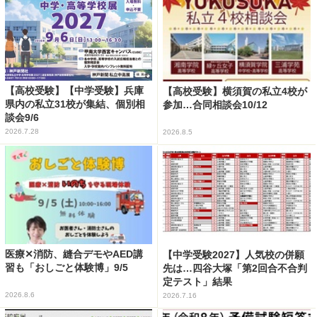
【高校受験】【中学受験】兵庫
【高校受験】横須賀の私立4校が
県内の私立31校が集結、個別相
参加…合同相談会10/12
談会9/6
2026.7.28
2026.8.5
医療✕消防、縫合デモやAED講
【中学受験2027】人気校の併願
習も「おしごと体験博」9/5
先は…四谷大塚「第2回合不合判
定テスト」結果
2026.8.6
2026.7.16