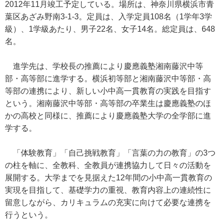
2012年11月竣工予定している。場所は、神奈川県横浜市青
葉区あざみ野南3-1-3。定員は、入学定員108名（1学年3学
級）、1学級あたり、男子22名、女子14名。総定員は、648
名。
進学先は、学校長の推薦により慶應義塾湘南藤沢中等
部・高等部に進学する。横浜初等部と湘南藤沢中等部・高
等部の連携により、新しい小中高一貫教育の実践を目指す
という。湘南藤沢中等部・高等部の卒業生は慶應義塾のほ
かの高校と同様に、推薦により慶應義塾大学の全学部に進
学する。
「体験教育」「自己挑戦教育」「言葉の力の教育」の3つ
の柱を軸に、全教科、全教員が連携協力して日々の活動を
展開する。大学までを見据えた12年間の小中高一貫教育の
実現を目指して、基礎学力の重視、教育内容上の連続性に
留意しながら、カリキュラムの充実に向けて必要な連携を
行うという。