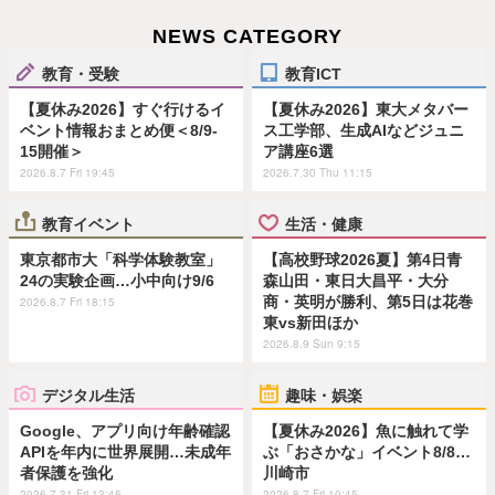
NEWS CATEGORY
教育・受験
教育ICT
【夏休み2026】すぐ行けるイ
【夏休み2026】東大メタバー
ベント情報おまとめ便＜8/9-
ス工学部、生成AIなどジュニ
15開催＞
ア講座6選
2026.8.7 Fri 19:45
2026.7.30 Thu 11:15
教育イベント
生活・健康
東京都市大「科学体験教室」
【高校野球2026夏】第4日青
24の実験企画…小中向け9/6
森山田・東日大昌平・大分
商・英明が勝利、第5日は花巻
2026.8.7 Fri 18:15
東vs新田ほか
2026.8.9 Sun 9:15
デジタル生活
趣味・娯楽
Google、アプリ向け年齢確認
【夏休み2026】魚に触れて学
APIを年内に世界展開…未成年
ぶ「おさかな」イベント8/8…
者保護を強化
川崎市
2026.7.31 Fri 13:45
2026.8.7 Fri 10:45