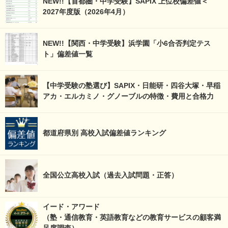
NEW!!【首都圏・中学受験】SAPIX 上位校偏差値＜
2027年度版（2026年4月）
NEW!!【関西・中学受験】浜学園「小6合否判定テス
ト」偏差値一覧
【中学受験の塾選び】SAPIX・日能研・四谷大塚・早稲
アカ・エルカミノ・グノーブルの特徴・費用と合格力
都道府県別 高校入試偏差値ランキング
全国公立高校入試（過去入試問題・正答）
イード・アワード
（塾・通信教育・英語教育などの教育サービスの顧客満