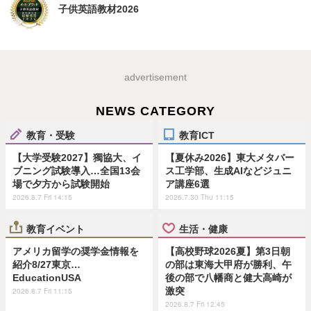
子供英語教材2026
advertisement
NEWS CATEGORY
教育・受験
教育ICT
【大学受験2027】獨協大、イ
【夏休み2026】東大メタバー
ブニング試験導入…全国13会
ス工学部、生成AIなどジュニ
場で夕方から試験開始
ア講座6選
2026.8.7 Fri 14:15
2026.7.30 Thu 11:15
教育イベント
生活・健康
アメリカ留学の奨学金情報を
【高校野球2026夏】第3日朝
紹介8/27東京…
の部は東海大甲府が勝利、午
EducationUSA
後の部で八幡商と健大高崎が
激突
2026.8.7 Fri 11:15
2026.8.7 Fri 12:45