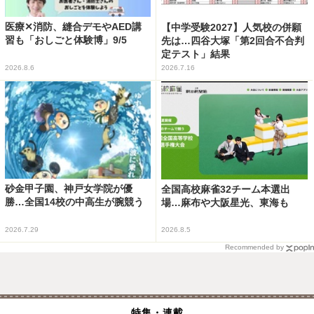
医療✕消防、縫合デモやAED講
【中学受験2027】人気校の併願
習も「おしごと体験博」9/5
先は…四谷大塚「第2回合不合判
定テスト」結果
2026.8.6
2026.7.16
砂金甲子園、神戸女学院が優
全国高校麻雀32チーム本選出
勝…全国14校の中高生が腕競う
場…麻布や大阪星光、東海も
2026.7.29
2026.8.5
Recommended by
特集・連載