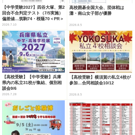
【中学受験2027】四谷大塚、第2
高校囲碁全国大会、団体戦は
回合不合判定テスト（7/5実施）
灘・南山女子部が優勝
偏差値…筑駒74・桜蔭70＜PR＞
2026.7.10
2026.8.5
【高校受験】【中学受験】兵庫
【高校受験】横須賀の私立4校が
県内の私立31校が集結、個別相
参加…合同相談会10/12
談会9/6
2026.7.28
2026.8.5