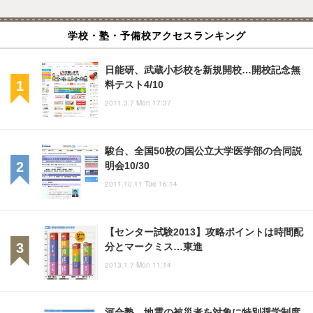
学校・塾・予備校アクセスランキング
日能研、武蔵小杉校を新規開校…開校記念無
料テスト4/10
2011.3.7 Mon 17:37
駿台、全国50校の国公立大学医学部の合同説
明会10/30
2011.10.11 Tue 16:14
【センター試験2013】攻略ポイントは時間配
分とマークミス…東進
2013.1.7 Mon 11:14
河合塾、地震の被災者を対象に特別奨学制度