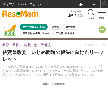
リセマム メンバーズ
Language
JP
/
CN
menu
search
大学受験 by 東進
医学部
東大受験
医専予備校徹底リサーチ
河合塾×東大特集
親子で考える大学選び
高校受験
中学受験
小学校受験
教育・受験
学校・塾・予備校
2012.9.21 Fri 11:06
共通テスト
夏休み
8月開催学校説明会・相談会
佐賀県教委、いじめ問題の解決に向けたリーフ
8月開催イベント・WS
全国公立高校 過去問
人気記事
レット
自由研究教材（小学生向け）
自由研究教材（中学生向け）
ランキング
佐賀県教育委員会は9月20日、いじめ問題の解決に向けたリーフレット「子
どもたちのSOSが聞こえますか？」をホームページに掲載した。いじめへの対
応フローや取組みのポイント、適切な指導方法などが紹介されている。
advertisement