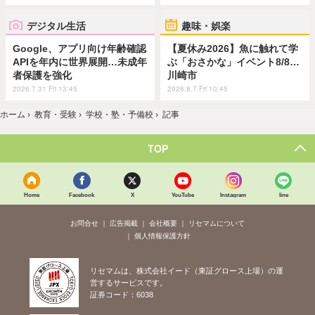
デジタル生活
趣味・娯楽
Google、アプリ向け年齢確認
【夏休み2026】魚に触れて学
APIを年内に世界展開…未成年
ぶ「おさかな」イベント8/8…
者保護を強化
川崎市
2026.7.31 Fri 13:45
2026.8.7 Fri 10:45
ホーム
›
教育・受験
›
学校・塾・予備校
›
記事
TOP
Home
Facebook
X
YouTube
Instagram
line
お問合せ
広告掲載
会社概要
リセマムについて
個人情報保護方針
リセマムは、株式会社イード（東証グロース上場）の運
営するサービスです。
証券コード：6038