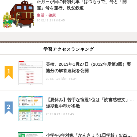
正月三が日に特別列車「はつもうで」号と「開
運」号を運行、秩父鉄道
生活・健康
2012.12.21 Fri 8:45
学習アクセスランキング
英検、2013年1月27日（2012年度第3回）実
施分の解答速報を公開
2013.1.28 Mon 14:34
【夏休み】苦手な宿題1位は「読書感想文」…
短期集中型が多数
2015.8.21 Fri 11:45
小学4-6年対象「かんきょう1日学校」9/22…