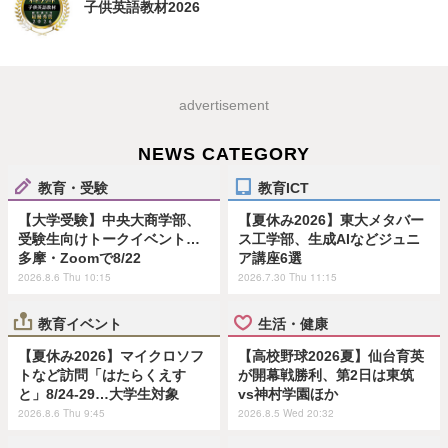
子供英語教材2026
advertisement
NEWS CATEGORY
教育・受験
教育ICT
【大学受験】中央大商学部、
【夏休み2026】東大メタバー
受験生向けトークイベント…
ス工学部、生成AIなどジュニ
多摩・Zoomで8/22
ア講座6選
2026.8.6 Thu 10:15
2026.7.30 Thu 11:15
教育イベント
生活・健康
【夏休み2026】マイクロソフ
【高校野球2026夏】仙台育英
トなど訪問「はたらくえす
が開幕戦勝利、第2日は東筑
と」8/24-29…大学生対象
vs神村学園ほか
2026.8.6 Thu 9:45
2026.8.5 Wed 20:32