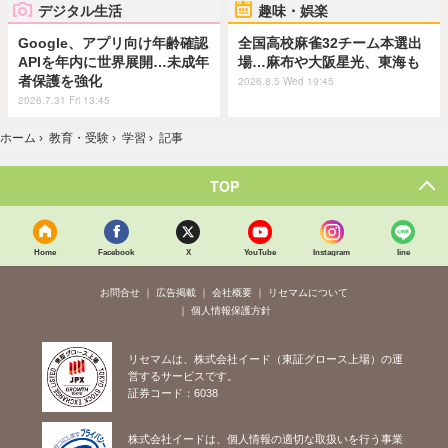
デジタル生活
趣味・娯楽
Google、アプリ向け年齢確認
全国高校麻雀32チーム本選出
APIを年内に世界展開…未成年
場…麻布や大阪星光、東海も
者保護を強化
2026.8.5 Wed 19:45
2026.7.31 Fri 13:45
ホーム
›
教育・受験
›
学習
›
記事
TOP
Home
Facebook
X
YouTube
Instagram
line
お問合せ
広告掲載
会社概要
リセマムについて
個人情報保護方針
リセマムは、株式会社イード（東証グロース上場）の運
営するサービスです。
証券コード：6038
株式会社イードは、個人情報の適切な取扱いを行う事業