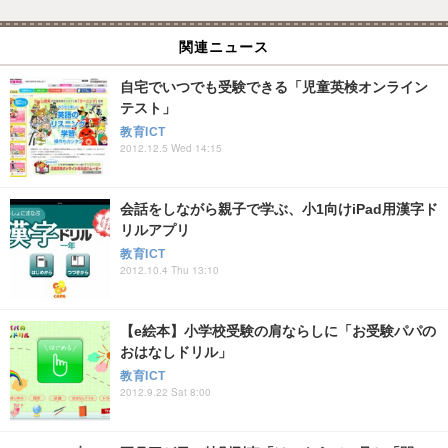
関連ニュース
自宅でいつでも受験できる「児童英検オンライン
テスト」
教育ICT
2012.12.5 Wed 14:15
会話をしながら親子で学ぶ、小1向けiPad用漢字ド
リルアプリ
教育ICT
2012.10.4 Thu 13:10
【e絵本】小学校受験の肩ならしに「お受験パパの
おはなしドリル」
教育ICT
2012.9.22 Sat 8:00