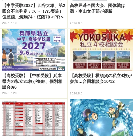
【中学受験2027】四谷大塚、第2
高校囲碁全国大会、団体戦は
回合不合判定テスト（7/5実施）
灘・南山女子部が優勝
偏差値…筑駒74・桜蔭70＜PR＞
2026.7.10
2026.8.5
【高校受験】【中学受験】兵庫
【高校受験】横須賀の私立4校が
県内の私立31校が集結、個別相
参加…合同相談会10/12
談会9/6
2026.7.28
2026.8.5