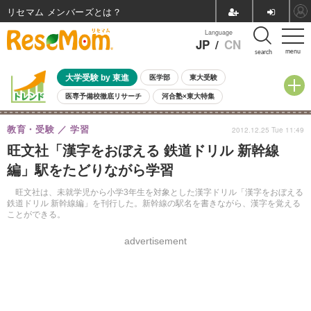
リセマム メンバーズ
Language
JP
/
CN
menu
search
大学受験 by 東進
医学部
東大受験
医専予備校徹底リサーチ
河合塾×東大特集
親子で考える大学選び
高校受験
中学受験
小学校受験
教育・受験
学習
2012.12.25 Tue 11:49
共通テスト
夏休み
8月開催学校説明会・相談会
旺文社「漢字をおぼえる 鉄道ドリル 新幹線
8月開催イベント・WS
全国公立高校 過去問
人気記事
編」駅をたどりながら学習
自由研究教材（小学生向け）
自由研究教材（中学生向け）
ランキング
旺文社は、未就学児から小学3年生を対象とした漢字ドリル「漢字をおぼえる
鉄道ドリル 新幹線編」を刊行した。新幹線の駅名を書きながら、漢字を覚える
ことができる。
advertisement