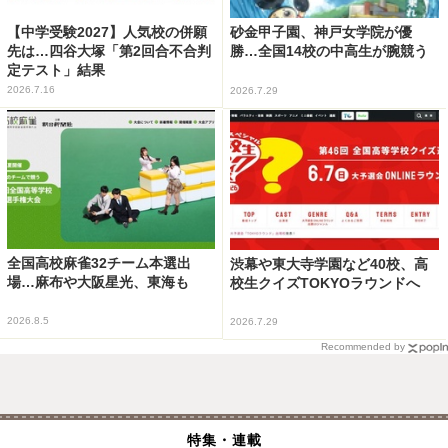
【中学受験2027】人気校の併願
砂金甲子園、神戸女学院が優
先は…四谷大塚「第2回合不合判
勝…全国14校の中高生が腕競う
定テスト」結果
2026.7.16
2026.7.29
全国高校麻雀32チーム本選出
渋幕や東大寺学園など40校、高
場…麻布や大阪星光、東海も
校生クイズTOKYOラウンドへ
2026.8.5
2026.7.29
Recommended by
特集・連載