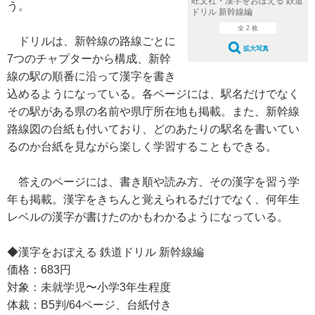
旺文社・漢字をおぼえる 鉄道
う。
ドリル 新幹線編
全 2 枚
ドリルは、新幹線の路線ごとに
拡大写真
7つのチャプターから構成、新幹
線の駅の順番に沿って漢字を書き
込めるようになっている。各ページには、駅名だけでなく
その駅がある県の名前や県庁所在地も掲載。また、新幹線
路線図の台紙も付いており、どのあたりの駅名を書いてい
るのか台紙を見ながら楽しく学習することもできる。
答えのページには、書き順や読み方、その漢字を習う学
年も掲載。漢字をきちんと覚えられるだけでなく、何年生
レベルの漢字が書けたのかもわかるようになっている。
◆漢字をおぼえる 鉄道ドリル 新幹線編
価格：683円
対象：未就学児〜小学3年生程度
体裁：B5判/64ページ、台紙付き