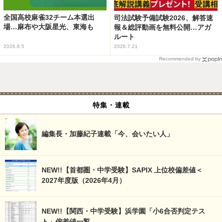
全国高校麻雀32チーム本選出
司法試験予備試験2026、解答速
場…麻布や大阪星光、東海も
報＆総評動画を無料公開…アガ
ルート
2026.8.5
2026.7.21
Recommended by
特集・連載
編集長・加藤紀子連載「今、会いたい人」
NEW!!【首都圏・中学受験】SAPIX 上位校偏差値＜
2027年度版（2026年4月）
NEW!!【関西・中学受験】浜学園「小6合否判定テス
ト」偏差値一覧