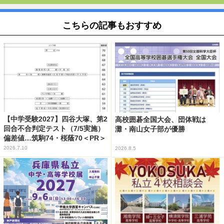
こちらの記事もおすすめ
【中学受験2027】四谷大塚、第2
高校囲碁全国大会、団体戦は
回合不合判定テスト（7/5実施）
灘・南山女子部が優勝
偏差値…筑駒74・桜蔭70＜PR＞
2026.7.10
2026.8.5