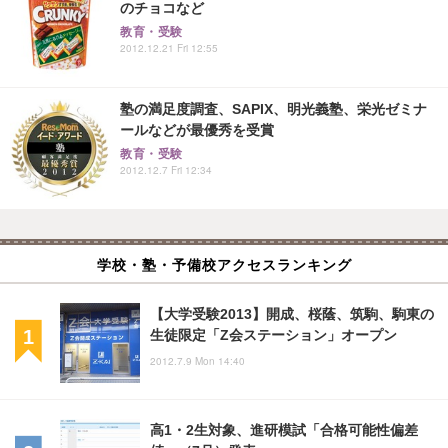
のチョコなど
教育・受験
2012.12.21 Fri 12:55
塾の満足度調査、SAPIX、明光義塾、栄光ゼミナ
ールなどが最優秀を受賞
教育・受験
2012.12.7 Fri 12:34
学校・塾・予備校アクセスランキング
【大学受験2013】開成、桜蔭、筑駒、駒東の
生徒限定「Z会ステーション」オープン
2012.7.9 Mon 14:40
高1・2生対象、進研模試「合格可能性偏差