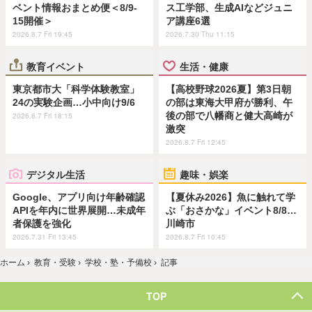
ベント情報おまとめ便＜8/9-
ス工学部、生成AIなどジュニ
15開催＞
ア講座6選
2026.8.7 Fri 19:45
2026.7.30 Thu 11:15
教育イベント
生活・健康
東京都市大「科学体験教室」
【高校野球2026夏】第3日朝
24の実験企画…小中向け9/6
の部は東海大甲府が勝利、午
後の部で八幡商と健大高崎が
2026.8.7 Fri 18:15
激突
2026.8.7 Fri 12:45
デジタル生活
趣味・娯楽
Google、アプリ向け年齢確認
【夏休み2026】魚に触れて学
APIを年内に世界展開…未成年
ぶ「おさかな」イベント8/8…
者保護を強化
川崎市
2026.7.31 Fri 13:45
2026.8.7 Fri 10:45
ホーム
›
教育・受験
›
学校・塾・予備校
›
記事
TOP