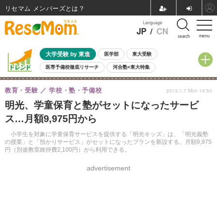
リセマム メンバーズ
Language
JP
/
CN
menu
search
大学受験 by 東進
医学部
東大受験
医専予備校徹底リサーチ
河合塾×東大特集
親子で考える大学選び
高校受験
中学受験
小学校受験
教育・受験
学校・塾・予備校
2013.1.7 Mon 14:50
共通テスト
夏休み
8月開催学校説明会・相談会
明光、学童保育と塾がセットになったサービ
8月開催イベント・WS
全国公立高校 過去問
人気記事
ス…月額9,975円から
自由研究教材（小学生向け）
自由研究教材（中学生向け）
ランキング
小学生を対象に学童保育サービスを提供する「明光キッズ」は、「明光義塾
の授業」と「預かりサービス」がセットになったプランを新設する。月額9,975
円（別途教室維持費2,100円）から利用できる。
advertisement