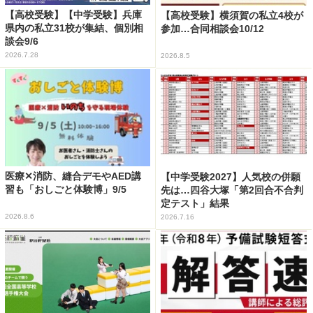
【高校受験】【中学受験】兵庫
【高校受験】横須賀の私立4校が
県内の私立31校が集結、個別相
参加…合同相談会10/12
談会9/6
2026.7.28
2026.8.5
医療✕消防、縫合デモやAED講
【中学受験2027】人気校の併願
習も「おしごと体験博」9/5
先は…四谷大塚「第2回合不合判
定テスト」結果
2026.8.6
2026.7.16