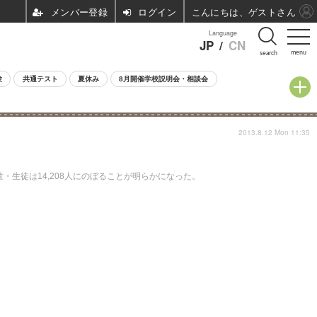
ログイン
こんにちは、ゲストさん
Language
JP
/
CN
menu
search
験
共通テスト
夏休み
8月開催学校説明会・相談会
2013.8.12 Mon 11:35
・生徒は14,208人にのぼることが明らかになった。