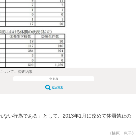
について…調査結果
全 6 枚
拡大写真
い行為である」として、2013年1月に改めて体罰禁止の
《楠原 恵子》