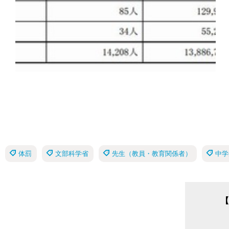
体罰
文部科学省
先生（教員・教育関係者）
中学
【