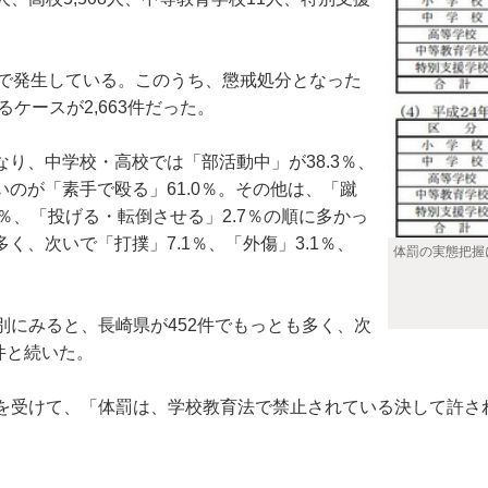
立校で発生している。このうち、懲戒処分となった
るケースが2,663件だった。
り、中学校・高校では「部活動中」が38.3％、
いのが「素手で殴る」61.0％。その他は、「蹴
3％、「投げる・転倒させる」2.7％の順に多かっ
く、次いで「打撲」7.1％、「外傷」3.1％、
体罰の実態把握
にみると、長崎県が452件でもっとも多く、次
7件と続いた。
受けて、「体罰は、学校教育法で禁止されている決して許されな