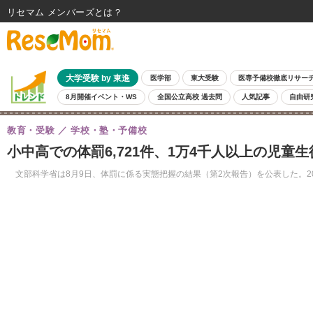
リセマム メンバーズ
大学受験 by 東進
医学部
東大受験
医専予備校徹底リサー
8月開催イベント・WS
全国公立高校 過去問
人気記事
自由研
教育・受験
学校・塾・予備校
小中高での体罰6,721件、1万4千人以上の児童
文部科学省は8月9日、体罰に係る実態把握の結果（第2次報告）を公表した。2012