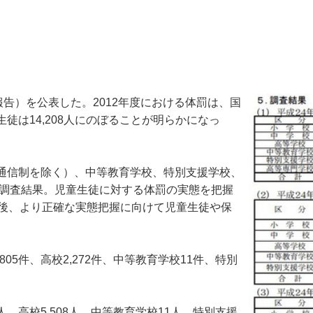
告）を公表した。2012年度における体罰は、国
・生徒は14,208人にのぼることが明らかになっ
通信制を除く）、中等教育学校、特別支援学校、
な調査結果。児童生徒に対する体罰の実態を把握
告後、より正確な実態把握に向けて児童生徒や保
05件、高校2,272件、中等教育学校11件、特別
人、高校5,508人、中等教育学校11人、特別支援