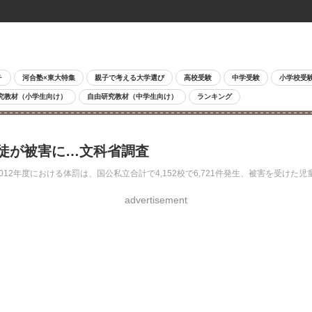
チ
河合塾×東大特集
親子で考える大学選び
高校受験
中学受験
小学校受
究教材（小学生向け）
自由研究教材（中学生向け）
ランキング
生徒が被害に…文科省調査
年度における体罰は、国公私立合計で4,152校で6,721件発生、被害を受けた児童
advertisement