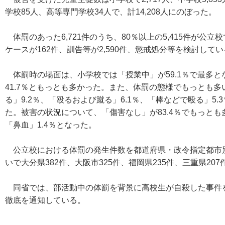
学校85人、高等専門学校34人で、計14,208人にのぼった。
体罰のあった6,721件のうち、80％以上の5,415件が公
ケースが162件、訓告等が2,590件、懲戒処分等を検討してい
体罰時の場面は、小学校では「授業中」が59.1％で最多とな
41.7％ともっとも多かった。また、体罰の態様でもっとも多
る」9.2％、「殴るおよび蹴る」6.1％、「棒などで殴る」5.
た。被害の状況について、「傷害なし」が83.4％でもっとも多
「鼻血」1.4％となった。
公立校における体罰の発生件数を都道府県・政令指定都市別
いで大分県382件、大阪市325件、福岡県235件、三重県20
同省では、部活動中の体罰を背景に高校生が自殺した事件を
徹底を通知している。