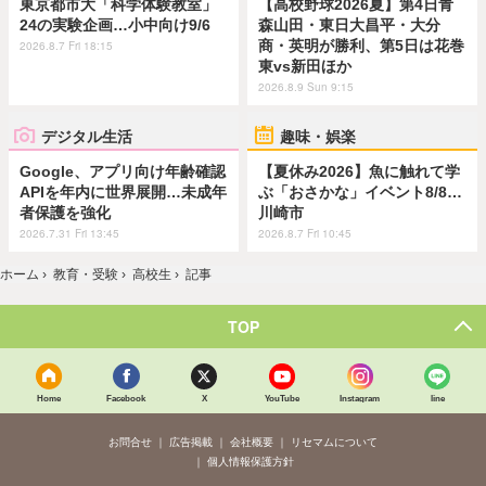
東京都市大「科学体験教室」
【高校野球2026夏】第4日青
24の実験企画…小中向け9/6
森山田・東日大昌平・大分
商・英明が勝利、第5日は花巻
2026.8.7 Fri 18:15
東vs新田ほか
2026.8.9 Sun 9:15
デジタル生活
趣味・娯楽
Google、アプリ向け年齢確認
【夏休み2026】魚に触れて学
APIを年内に世界展開…未成年
ぶ「おさかな」イベント8/8…
者保護を強化
川崎市
2026.7.31 Fri 13:45
2026.8.7 Fri 10:45
ホーム
›
教育・受験
›
高校生
›
記事
TOP
Home
Facebook
X
YouTube
Instagram
line
お問合せ
広告掲載
会社概要
リセマムについて
個人情報保護方針