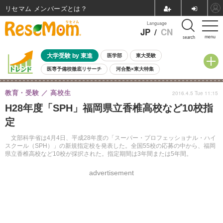
リセマム メンバーズ
Language
JP
/
CN
menu
search
大学受験 by 東進
医学部
東大受験
医専予備校徹底リサーチ
河合塾×東大特集
親子で考える大学選び
高校受験
中学受験
小学校受験
教育・受験
高校生
2016.4.5 Tue 11:15
共通テスト
夏休み
8月開催学校説明会・相談会
H28年度「SPH」福岡県立香椎高校など10校指
8月開催イベント・WS
全国公立高校 過去問
人気記事
定
自由研究教材（小学生向け）
自由研究教材（中学生向け）
ランキング
文部科学省は4月4日、平成28年度の「スーパー・プロフェッショナル・ハイ
スクール（SPH）」の新規指定校を発表した。全国55校の応募の中から、福岡
県立香椎高校など10校が採択された。指定期間は3年間または5年間。
advertisement