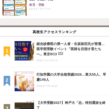
教育・受験
2016.4.1 Fri 17:15
高校生アクセスランキング
総合診療医の第一人者・生坂政臣氏が登壇…
医学部受験イベント「医師を目指す君たち
へ」東京9/13
PR
2026.7.31 Fri 9:15
行知学園の大学合格実績2026…東大55人、早
慶149人
2026.8.7 Fri 18:45
【大学受験2027】神戸大「志」特別選抜を終
了