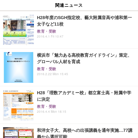
関連ニュース
H28年度のSGH指定校、藝大附属音高や浦和第一
女子など11校
教育・受験
2016.4.1 Fri 10:47
横浜市「魅力ある高校教育ガイドライン」策定、
グローバル人材を育成
教育・受験
2016.2.22 Mon 15:45
H28「理数アカデミー校」都立富士高・附属中学
に決定
教育・受験
2016.4.4 Mon 18:15
和洋女子大、高校への出張講義を通年実施…77講
義から選択可能