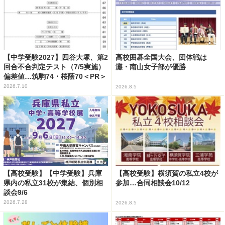
【中学受験2027】四谷大塚、第2
高校囲碁全国大会、団体戦は
回合不合判定テスト（7/5実施）
灘・南山女子部が優勝
偏差値…筑駒74・桜蔭70＜PR＞
2026.7.10
2026.8.5
【高校受験】【中学受験】兵庫
【高校受験】横須賀の私立4校が
県内の私立31校が集結、個別相
参加…合同相談会10/12
談会9/6
2026.7.28
2026.8.5