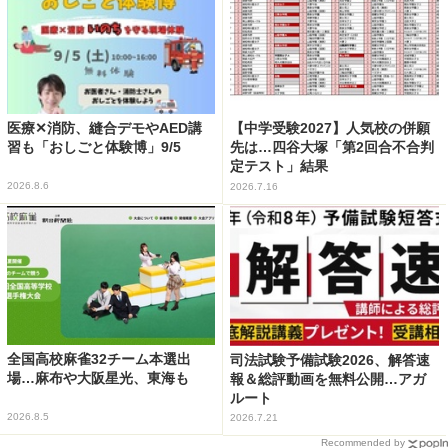
医療✕消防、縫合デモやAED講
【中学受験2027】人気校の併願
習も「おしごと体験博」9/5
先は…四谷大塚「第2回合不合判
定テスト」結果
2026.8.6
2026.7.16
全国高校麻雀32チーム本選出
司法試験予備試験2026、解答速
場…麻布や大阪星光、東海も
報＆総評動画を無料公開…アガ
ルート
2026.8.5
2026.7.21
Recommended by