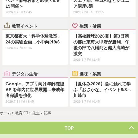
ベント情報おまとめ便＜8/9-
ス工学部、生成AIなどジュニ
15開催＞
ア講座6選
2026.8.7 Fri 19:45
2026.7.30 Thu 11:15
教育イベント
生活・健康
東京都市大「科学体験教室」
【高校野球2026夏】第3日朝
24の実験企画…小中向け9/6
の部は東海大甲府が勝利、午
後の部で八幡商と健大高崎が
2026.8.7 Fri 18:15
激突
2026.8.7 Fri 12:45
デジタル生活
趣味・娯楽
Google、アプリ向け年齢確認
【夏休み2026】魚に触れて学
APIを年内に世界展開…未成年
ぶ「おさかな」イベント8/8…
者保護を強化
川崎市
2026.7.31 Fri 13:45
2026.8.7 Fri 10:45
ホーム
›
教育ICT
›
先生
›
記事
TOP