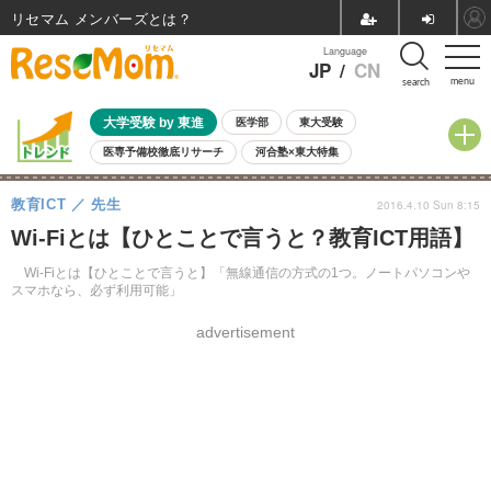
リセマム メンバーズ
Language
JP
/
CN
menu
search
大学受験 by 東進
医学部
東大受験
医専予備校徹底リサーチ
河合塾×東大特集
親子で考える大学選び
高校受験
中学受験
小学校受験
教育ICT
先生
2016.4.10 Sun 8:15
共通テスト
夏休み
8月開催学校説明会・相談会
Wi-Fiとは【ひとことで言うと？教育ICT用語】
8月開催イベント・WS
全国公立高校 過去問
人気記事
自由研究教材（小学生向け）
自由研究教材（中学生向け）
ランキング
Wi-Fiとは【ひとことで言うと】「無線通信の方式の1つ。ノートパソコンや
スマホなら、必ず利用可能」
advertisement