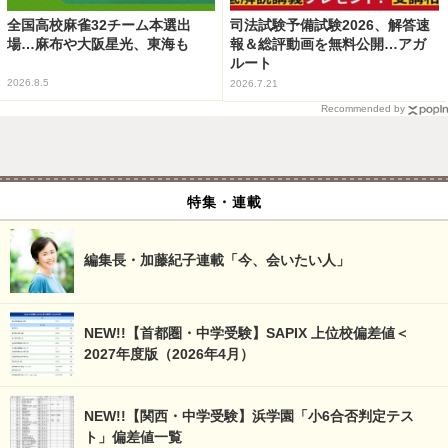
全国高校麻雀32チーム本選出
司法試験予備試験2026、解答速
場…麻布や大阪星光、東海も
報＆総評動画を無料公開…アガ
ルート
2026.8.5
2026.7.21
Recommended by
特集・連載
編集長・加藤紀子連載「今、会いたい人」
NEW!!【首都圏・中学受験】SAPIX 上位校偏差値＜
2027年度版（2026年4月）
NEW!!【関西・中学受験】浜学園「小6合否判定テス
ト」偏差値一覧