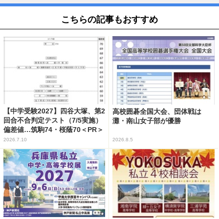
こちらの記事もおすすめ
【中学受験2027】四谷大塚、第2
高校囲碁全国大会、団体戦は
回合不合判定テスト（7/5実施）
灘・南山女子部が優勝
偏差値…筑駒74・桜蔭70＜PR＞
2026.7.10
2026.8.5