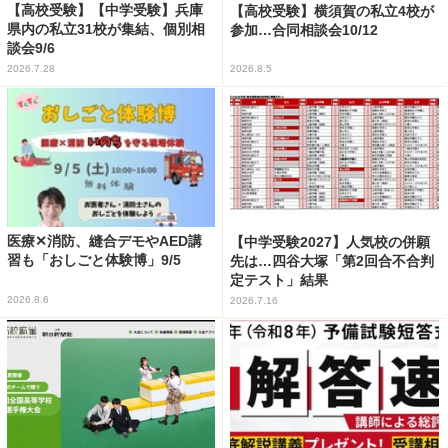
【高校受験】【中学受験】兵庫
【高校受験】横須賀の私立4校が
県内の私立31校が集結、個別相
参加…合同相談会10/12
談会9/6
2026.7.28
2026.8.5
医療✕消防、縫合デモやAED講
【中学受験2027】人気校の併願
習も「おしごと体験博」9/5
先は…四谷大塚「第2回合不合判
定テスト」結果
2026.8.6
2026.7.16