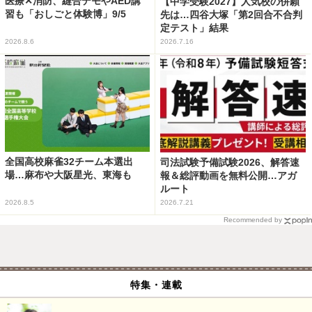
医療✕消防、縫合デモやAED講
【中学受験2027】人気校の併願
習も「おしごと体験博」9/5
先は…四谷大塚「第2回合不合判
定テスト」結果
2026.8.6
2026.7.16
全国高校麻雀32チーム本選出
司法試験予備試験2026、解答速
場…麻布や大阪星光、東海も
報＆総評動画を無料公開…アガ
ルート
2026.8.5
2026.7.21
Recommended by
特集・連載