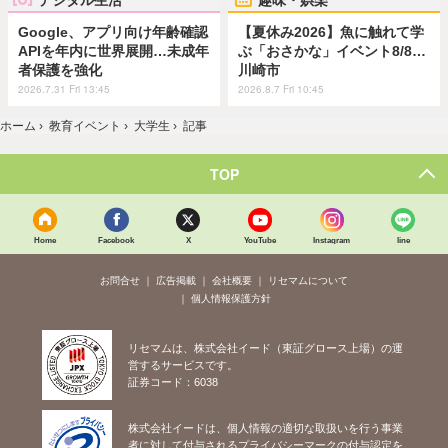
Google、アプリ向け年齢確認
【夏休み2026】魚に触れて学
APIを年内に世界展開…未成年
ぶ「おさかな」イベント8/8…
者保護を強化
川崎市
2026.7.31 Fri 13:45
2026.8.7 Fri 10:45
ホーム
›
教育イベント
›
大学生
›
記事
TOP
Home
Facebook
X
YouTube
Instagram
line
お問合せ
広告掲載
会社概要
リセマムについて
個人情報保護方針
リセマムは、株式会社イード（東証グロース上場）の運
営するサービスです。
証券コード：6038
株式会社イードは、個人情報の適切な取扱いを行う事業
者に対して付与されるプライバシーマークの付与認定を