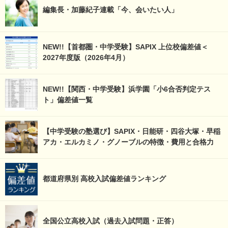
編集長・加藤紀子連載「今、会いたい人」
NEW!!【首都圏・中学受験】SAPIX 上位校偏差値＜
2027年度版（2026年4月）
NEW!!【関西・中学受験】浜学園「小6合否判定テス
ト」偏差値一覧
【中学受験の塾選び】SAPIX・日能研・四谷大塚・早稲
アカ・エルカミノ・グノーブルの特徴・費用と合格力
都道府県別 高校入試偏差値ランキング
全国公立高校入試（過去入試問題・正答）