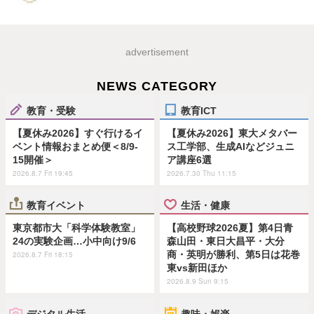
advertisement
NEWS CATEGORY
教育・受験
教育ICT
【夏休み2026】すぐ行けるイ
【夏休み2026】東大メタバー
ベント情報おまとめ便＜8/9-
ス工学部、生成AIなどジュニ
15開催＞
ア講座6選
2026.8.7 Fri 19:45
2026.7.30 Thu 11:15
教育イベント
生活・健康
東京都市大「科学体験教室」
【高校野球2026夏】第4日青
24の実験企画…小中向け9/6
森山田・東日大昌平・大分
商・英明が勝利、第5日は花巻
2026.8.7 Fri 18:15
東vs新田ほか
2026.8.9 Sun 9:15
デジタル生活
趣味・娯楽