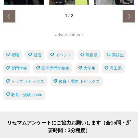
‹
1
/
2
advertisement
就職
就活
イベント
島根県
高校生
専門学校
高等専門学校生
大学生
理工系
トップ トピックス
教育・受験 トピックス
教育・受験 photo
リセマムアンケートにご協力お願いします（全15問・所
要時間：3分程度）