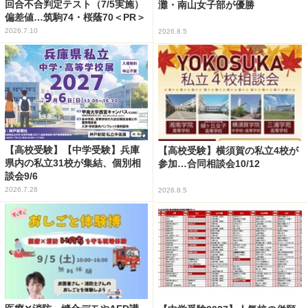
回合不合判定テスト（7/5実施）
灘・南山女子部が優勝
偏差値…筑駒74・桜蔭70＜PR＞
2026.7.10
2026.8.5
【高校受験】【中学受験】兵庫
【高校受験】横須賀の私立4校が
県内の私立31校が集結、個別相
参加…合同相談会10/12
談会9/6
2026.7.28
2026.8.5