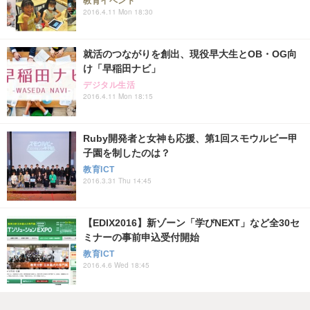
教育イベント
2016.4.11 Mon 18:30
就活のつながりを創出、現役早大生とOB・OG向
け「早稲田ナビ」
デジタル生活
2016.4.11 Mon 18:15
Ruby開発者と女神も応援、第1回スモウルビー甲
子園を制したのは？
教育ICT
2016.3.31 Thu 14:45
【EDIX2016】新ゾーン「学びNEXT」など全30セ
ミナーの事前申込受付開始
教育ICT
2016.4.6 Wed 18:45