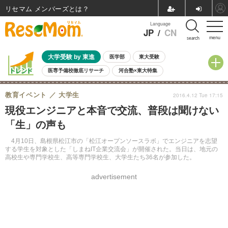
リセマム メンバーズ
Language
JP
/
CN
menu
search
大学受験 by 東進
医学部
東大受験
医専予備校徹底リサーチ
河合塾×東大特集
親子で考える大学選び
高校受験
中学受験
小学校受験
教育イベント
大学生
2016.4.12 Tue 17:15
共通テスト
夏休み
8月開催学校説明会・相談会
現役エンジニアと本音で交流、普段は聞けない
8月開催イベント・WS
全国公立高校 過去問
人気記事
「生」の声も
自由研究教材（小学生向け）
自由研究教材（中学生向け）
ランキング
4月10日、島根県松江市の「松江オープンソースラボ」でエンジニアを志望
する学生を対象とした「しまねIT企業交流会」が開催された。当日は、地元の
高校生や専門学校生、高等専門学校生、大学生たち36名が参加した。
advertisement