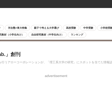
チ
河合塾×東大特集
親子で考える大学選び
高校受験
中学受験
小学校受
究教材（小学生向け）
自由研究教材（中学生向け）
ランキング
b.」創刊
うアローコーポレーションが、「理工系大学の研究」にスポットを当てた情報誌「F
advertisement