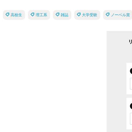
高校生
理工系
雑誌
大学受験
ノーベル賞