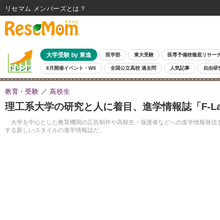
リセマム メンバーズ
大学受験 by 東進
医学部
東大受験
医専予備校徹底リサー
8月開催イベント・WS
全国公立高校 過去問
人気記事
自由研
教育・受験
高校生
理工系大学の研究と人に着目、進学情報誌「F-La
大学を中心とした教育機関の広告制作や高校生・保護者などへの進学情報発信を行
する新しいスタイルの進学情報誌だ。