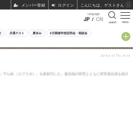
ログイン
こんにちは、ゲストさん
Language
JP
/
CN
menu
search
験
共通テスト
夏休み
8月開催学校説明会・相談会
2016.4.14 Thu 16:15
-Lab.（エフラボ）」を新創刊した。最先端の研究とともに研究者自身を紹介