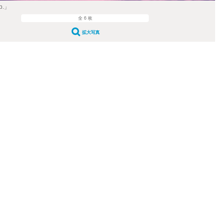
b.」
全 6 枚
拡大写真