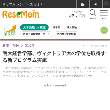
リセマム メンバーズ
Language
JP
/
CN
menu
search
大学受験 by 東進
医学部
東大受験
医専予備校徹底リサーチ
河合塾×東大特集
親子で考える大学選び
高校受験
中学受験
小学校受験
教育・受験
高校生
2016.4.20 Wed 13:15
共通テスト
夏休み
8月開催学校説明会・相談会
明大経営学部、ヴィクトリア大の学位を取得す
8月開催イベント・WS
全国公立高校 過去問
人気記事
る新プログラム実施
自由研究教材（小学生向け）
自由研究教材（中学生向け）
ランキング
明治大学経営学部は、カナダのヴィクトリア大学と協力し、日本の経営学士
とカナダの商学士の2つの学位を5年間で取得する「デュアルディグリー・プロ
グラム」を実施することを発表した。対象は2015年度以降の入学者。
advertisement