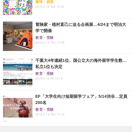
趣味・娯楽
2016.2.16 Tue 12:45
冒険家・植村直己に迫る企画展…4/24まで明治大
学で開催
教育・受験
2016.4.14 Thu 17:45
千葉大4年連続1位、国公立大の海外留学学生数…
私立1位も決定
教育・受験
2016.4.15 Fri 13:15
EF「大学生向け短期留学フェア」5/14渋谷…定員
200名
教育・受験
2016.4.14 Thu 17:15