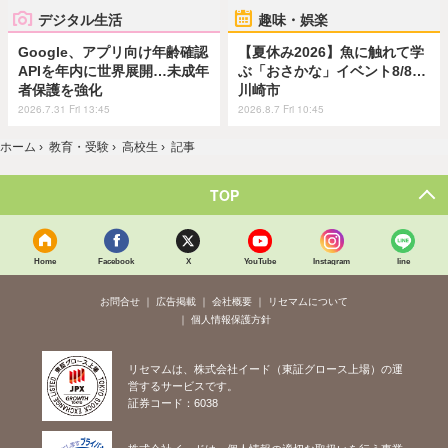
デジタル生活
趣味・娯楽
Google、アプリ向け年齢確認
【夏休み2026】魚に触れて学
APIを年内に世界展開…未成年
ぶ「おさかな」イベント8/8…
者保護を強化
川崎市
2026.7.31 Fri 13:45
2026.8.7 Fri 10:45
ホーム
›
教育・受験
›
高校生
›
記事
TOP
Home
Facebook
X
YouTube
Instagram
line
お問合せ
広告掲載
会社概要
リセマムについて
個人情報保護方針
リセマムは、株式会社イード（東証グロース上場）の運
営するサービスです。
証券コード：6038