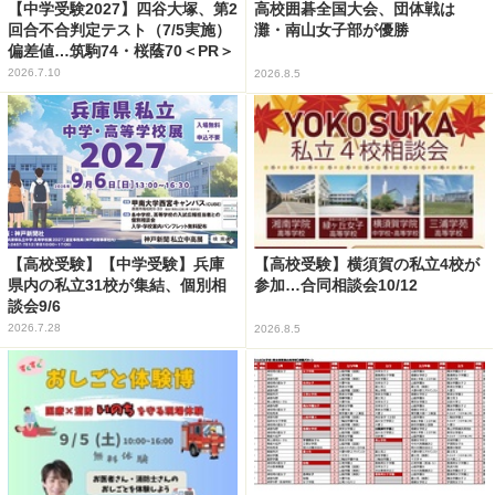
【中学受験2027】四谷大塚、第2
高校囲碁全国大会、団体戦は
回合不合判定テスト（7/5実施）
灘・南山女子部が優勝
偏差値…筑駒74・桜蔭70＜PR＞
2026.7.10
2026.8.5
【高校受験】【中学受験】兵庫
【高校受験】横須賀の私立4校が
県内の私立31校が集結、個別相
参加…合同相談会10/12
談会9/6
2026.7.28
2026.8.5