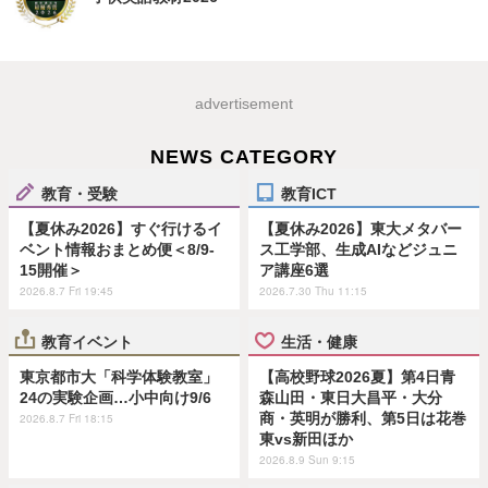
advertisement
NEWS CATEGORY
教育・受験
教育ICT
【夏休み2026】すぐ行けるイ
【夏休み2026】東大メタバー
ベント情報おまとめ便＜8/9-
ス工学部、生成AIなどジュニ
15開催＞
ア講座6選
2026.8.7 Fri 19:45
2026.7.30 Thu 11:15
教育イベント
生活・健康
東京都市大「科学体験教室」
【高校野球2026夏】第4日青
24の実験企画…小中向け9/6
森山田・東日大昌平・大分
商・英明が勝利、第5日は花巻
2026.8.7 Fri 18:15
東vs新田ほか
2026.8.9 Sun 9:15