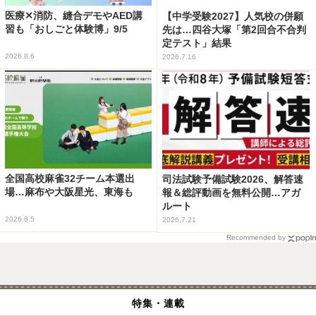
医療✕消防、縫合デモやAED講
【中学受験2027】人気校の併願
習も「おしごと体験博」9/5
先は…四谷大塚「第2回合不合判
定テスト」結果
2026.8.6
2026.7.16
全国高校麻雀32チーム本選出
司法試験予備試験2026、解答速
場…麻布や大阪星光、東海も
報＆総評動画を無料公開…アガ
ルート
2026.8.5
2026.7.21
Recommended by
特集・連載