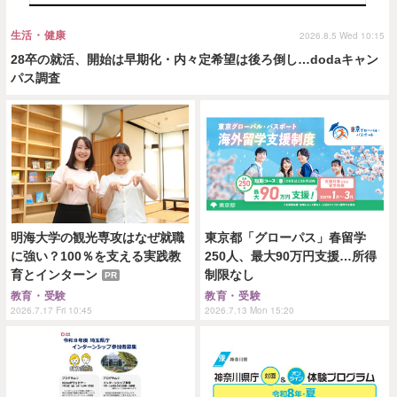
生活・健康
2026.8.5 Wed 10:15
28卒の就活、開始は早期化・内々定希望は後ろ倒し…dodaキャン
パス調査
明海大学の観光専攻はなぜ就職
東京都「グローパス」春留学
に強い？100％を支える実践教
250人、最大90万円支援…所得
育とインターン
制限なし
PR
教育・受験
教育・受験
2026.7.17 Fri 10:45
2026.7.13 Mon 15:20