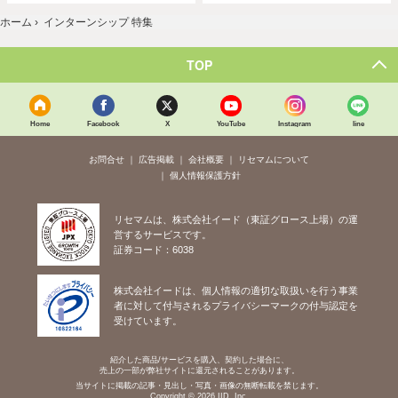
ホーム
›
インターンシップ 特集
TOP
Home
Facebook
X
YouTube
Instagram
line
お問合せ
広告掲載
会社概要
リセマムについて
個人情報保護方針
リセマムは、株式会社イード（東証グロース上場）の運
営するサービスです。
証券コード：6038
株式会社イードは、個人情報の適切な取扱いを行う事業
者に対して付与されるプライバシーマークの付与認定を
受けています。
紹介した商品/サービスを購入、契約した場合に、
売上の一部が弊社サイトに還元されることがあります。
当サイトに掲載の記事・見出し・写真・画像の無断転載を禁じます。
Copyright © 2026 IID, Inc.