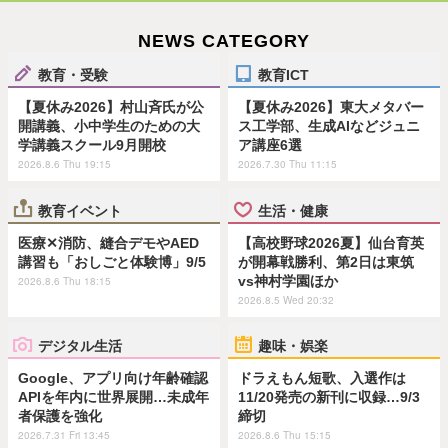
NEWS CATEGORY
教育・受験
教育ICT
【夏休み2026】村山斉氏が公
【夏休み2026】東大メタバー
開講義、小中学生のための大
ス工学部、生成AIなどジュニ
学講義スクール9月開校
ア講座6選
2026.8.6 Thu 19:15
2026.7.30 Thu 11:15
教育イベント
生活・健康
医療✕消防、縫合デモやAED
【高校野球2026夏】仙台育英
講習も「おしごと体験博」9/5
が開幕戦勝利、第2日は東筑
vs神村学園ほか
2026.8.6 Thu 18:15
2026.8.5 Wed 20:32
デジタル生活
趣味・娯楽
Google、アプリ向け年齢確認
ドラえもん短歌、入選作は
APIを年内に世界展開…未成年
11/20発売の新刊に収録…9/3
者保護を強化
締切
2026.7.31 Fri 13:45
2026.8.6 Thu 15:15