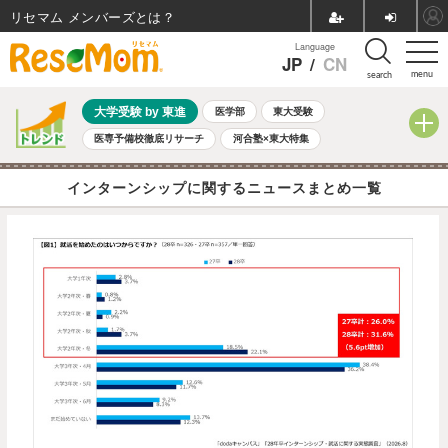
リセマム メンバーズ
Language
JP
/
CN
menu
search
大学受験 by 東進
医学部
東大受験
医専予備校徹底リサーチ
河合塾×東大特集
親子で考える大学選び
高校受験
中学受験
小学校受験
インターンシップに関するニュースまとめ一覧
共通テスト
夏休み
8月開催学校説明会・相談会
8月開催イベント・WS
全国公立高校 過去問
人気記事
自由研究教材（小学生向け）
自由研究教材（中学生向け）
ランキング