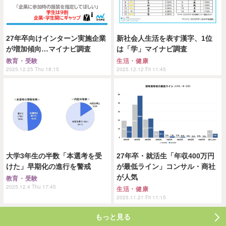
27年卒向けインターン実施企業
新社会人生活を表す漢字、1位
が増加傾向…マイナビ調査
は「学」マイナビ調査
教育・受験
生活・健康
2025.12.25 Thu 18:15
2025.12.12 Fri 11:45
大学3年生の半数「本選考を受
27年卒・就活生「年収400万円
けた」早期化の進行を警戒
が最低ライン」コンサル・商社
が人気
教育・受験
2025.12.4 Thu 17:45
生活・健康
2025.11.21 Fri 11:15
もっと見る