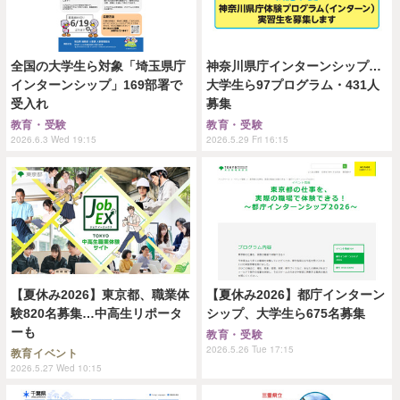
全国の大学生ら対象「埼玉県庁
神奈川県庁インターンシップ…
インターンシップ」169部署で
大学生ら97プログラム・431人
受入れ
募集
教育・受験
教育・受験
2026.6.3 Wed 19:15
2026.5.29 Fri 16:15
【夏休み2026】東京都、職業体
【夏休み2026】都庁インターン
験820名募集…中高生リポータ
シップ、大学生ら675名募集
ーも
教育・受験
2026.5.26 Tue 17:15
教育イベント
2026.5.27 Wed 10:15