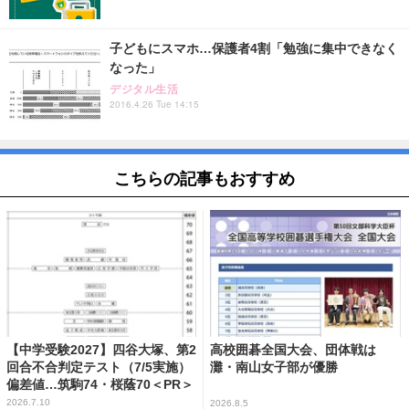
子どもにスマホ…保護者4割「勉強に集中できなく
なった」
デジタル生活
2016.4.26 Tue 14:15
こちらの記事もおすすめ
【中学受験2027】四谷大塚、第2
高校囲碁全国大会、団体戦は
回合不合判定テスト（7/5実施）
灘・南山女子部が優勝
偏差値…筑駒74・桜蔭70＜PR＞
2026.7.10
2026.8.5