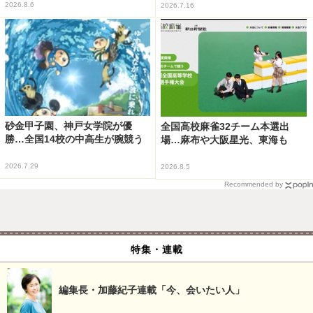
2026.8.6
2026.7.16
砂金甲子園、神戸女学院が優
全国高校麻雀32チーム本選出
勝…全国14校の中高生が腕競う
場…麻布や大阪星光、東海も
2026.7.29
2026.8.5
Recommended by
特集・連載
編集長・加藤紀子連載「今、会いたい人」