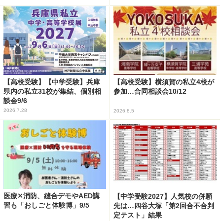
【高校受験】【中学受験】兵庫
【高校受験】横須賀の私立4校が
県内の私立31校が集結、個別相
参加…合同相談会10/12
談会9/6
2026.7.28
2026.8.5
医療✕消防、縫合デモやAED講
【中学受験2027】人気校の併願
習も「おしごと体験博」9/5
先は…四谷大塚「第2回合不合判
定テスト」結果