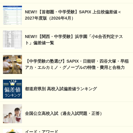
NEW!!【首都圏・中学受験】SAPIX 上位校偏差値＜
2027年度版（2026年4月）
NEW!!【関西・中学受験】浜学園「小6合否判定テス
ト」偏差値一覧
【中学受験の塾選び】SAPIX・日能研・四谷大塚・早稲
アカ・エルカミノ・グノーブルの特徴・費用と合格力
都道府県別 高校入試偏差値ランキング
全国公立高校入試（過去入試問題・正答）
イード・アワード