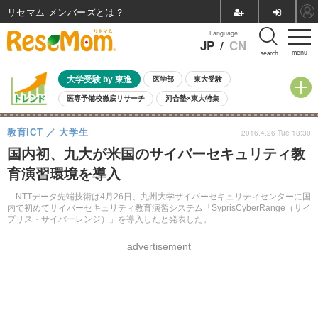
リセマム メンバーズ
Language
JP
/
CN
menu
search
大学受験 by 東進
医学部
東大受験
医専予備校徹底リサーチ
河合塾×東大特集
親子で考える大学選び
高校受験
中学受験
小学校受験
教育ICT
大学生
2016.4.26 Tue 18:30
共通テスト
夏休み
8月開催学校説明会・相談会
国内初、九大が米国のサイバーセキュリティ教
8月開催イベント・WS
全国公立高校 過去問
人気記事
育演習環境を導入
自由研究教材（小学生向け）
自由研究教材（中学生向け）
ランキング
NTTデータ先端技術は4月26日、九州大学サイバーセキュリティセンターに国
内で初めてサイバーセキュリティ教育演習システム「SyprisCyberRange（サイ
プリス・サイバーレンジ）」を導入したと発表した。
advertisement