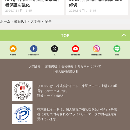
者保護を強化
締切
2026.7.31 Fri 13:45
2026.8.6 Thu 15:15
ホーム
›
教育ICT
›
大学生
›
記事
TOP
Home
Facebook
X
YouTube
Instagram
line
お問合せ
広告掲載
会社概要
リセマムについて
個人情報保護方針
リセマムは、株式会社イード（東証グロース上場）の運
営するサービスです。
証券コード：6038
株式会社イードは、個人情報の適切な取扱いを行う事業
者に対して付与されるプライバシーマークの付与認定を
受けています。