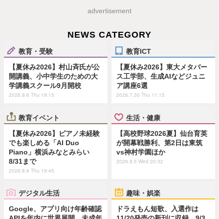
advertisement
NEWS CATEGORY
教育・受験
教育ICT
【夏休み2026】村山斉氏が公
【夏休み2026】東大メタバー
開講義、小中学生のための大
ス工学部、生成AIなどジュニ
学講義スクール9月開校
ア講座6選
2026.8.6 Thu 19:15
2026.7.30 Thu 11:15
教育イベント
生活・健康
【夏休み2026】ピアノ未経験
【高校野球2026夏】仙台育英
でも楽しめる「AI Duo
が開幕戦勝利、第2日は東筑
Piano」横浜みなとみらい
vs神村学園ほか
8/31まで
2026.8.5 Wed 20:32
2026.8.6 Thu 19:45
デジタル生活
趣味・娯楽
Google、アプリ向け年齢確認
ドラえもん短歌、入選作は
APIを年内に世界展開…未成年
11/20発売の新刊に収録…9/3