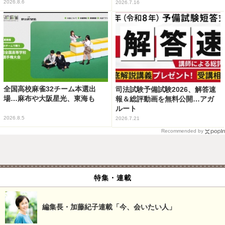
2026.8.6
2026.7.16
全国高校麻雀32チーム本選出
司法試験予備試験2026、解答速
場…麻布や大阪星光、東海も
報＆総評動画を無料公開…アガ
ルート
2026.8.5
2026.7.21
Recommended by
特集・連載
編集長・加藤紀子連載「今、会いたい人」