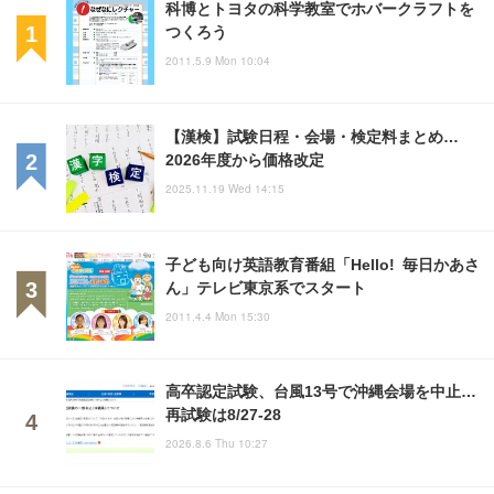
科博とトヨタの科学教室でホバークラフトを
つくろう
2011.5.9 Mon 10:04
【漢検】試験日程・会場・検定料まとめ…
2026年度から価格改定
2025.11.19 Wed 14:15
子ども向け英語教育番組「Hello! 毎日かあさ
ん」テレビ東京系でスタート
2011.4.4 Mon 15:30
高卒認定試験、台風13号で沖縄会場を中止…
再試験は8/27-28
2026.8.6 Thu 10:27