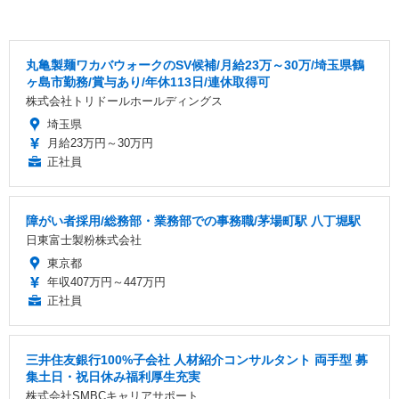
丸亀製麺ワカバウォークのSV候補/月給23万～30万/埼玉県鶴
ヶ島市勤務/賞与あり/年休113日/連休取得可
株式会社トリドールホールディングス
埼玉県
月給23万円～30万円
正社員
障がい者採用/総務部・業務部での事務職/茅場町駅 八丁堀駅
日東富士製粉株式会社
東京都
年収407万円～447万円
正社員
三井住友銀行100%子会社 人材紹介コンサルタント 両手型 募
集土日・祝日休み福利厚生充実
株式会社SMBCキャリアサポート