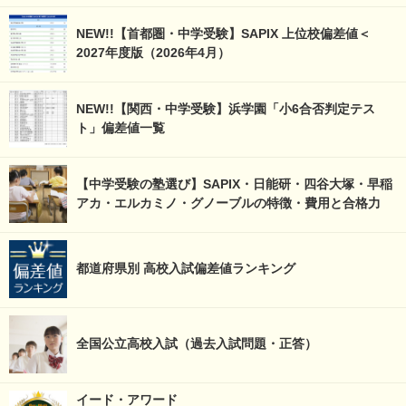
NEW!!【首都圏・中学受験】SAPIX 上位校偏差値＜
2027年度版（2026年4月）
NEW!!【関西・中学受験】浜学園「小6合否判定テス
ト」偏差値一覧
【中学受験の塾選び】SAPIX・日能研・四谷大塚・早稲
アカ・エルカミノ・グノーブルの特徴・費用と合格力
都道府県別 高校入試偏差値ランキング
全国公立高校入試（過去入試問題・正答）
イード・アワード