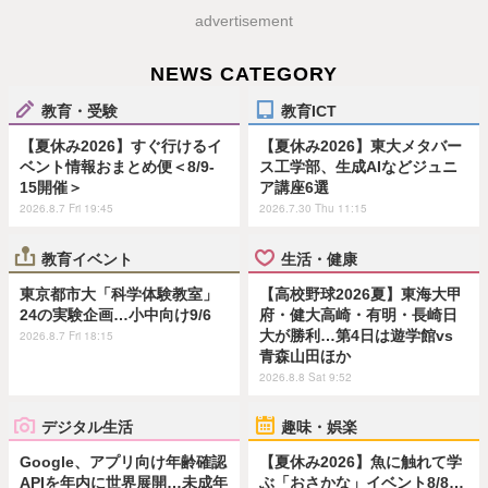
advertisement
NEWS CATEGORY
教育・受験
教育ICT
【夏休み2026】すぐ行けるイ
【夏休み2026】東大メタバー
ベント情報おまとめ便＜8/9-
ス工学部、生成AIなどジュニ
15開催＞
ア講座6選
2026.8.7 Fri 19:45
2026.7.30 Thu 11:15
教育イベント
生活・健康
東京都市大「科学体験教室」
【高校野球2026夏】東海大甲
24の実験企画…小中向け9/6
府・健大高崎・有明・長崎日
大が勝利…第4日は遊学館vs
2026.8.7 Fri 18:15
青森山田ほか
2026.8.8 Sat 9:52
デジタル生活
趣味・娯楽
Google、アプリ向け年齢確認
【夏休み2026】魚に触れて学
APIを年内に世界展開…未成年
ぶ「おさかな」イベント8/8…