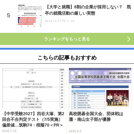
【大学と就職】8割の企業が採用しない？ 既
卒の就職活動の厳しい実態
2014.10.17 Fri 11:15
ランキングをもっと見る
こちらの記事もおすすめ
【中学受験2027】四谷大塚、第2
高校囲碁全国大会、団体戦は
回合不合判定テスト（7/5実施）
灘・南山女子部が優勝
偏差値…筑駒74・桜蔭70＜PR＞
2026.7.10
2026.8.5