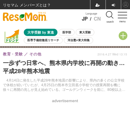
リセマム メンバーズ
Language
JP
/
CN
menu
search
大学受験 by 東進
医学部
東大受験
医専予備校徹底リサーチ
河合塾×東大特集
親子で考える大学選び
高校受験
中学受験
小学校受験
教育・受験
その他
2016.4.27 Wed 13:15
共通テスト
夏休み
8月開催学校説明会・相談会
一歩ずつ日常へ、熊本県内学校に再開の動き…
8月開催イベント・WS
全国公立高校 過去問
人気記事
平成28年熊本地震
自由研究教材（小学生向け）
自由研究教材（中学生向け）
ランキング
4月14日に発生した平成28年熊本地震の影響により、県内の多くの公立学校
で休校が続いていたが、4月25日の熊本市立田底小学校での授業再開を機に
徐々に再開の兆しが見え始めている。ゴールデンウィークを前に、80校以上が
休校を解除する予定だ。
advertisement