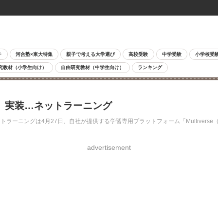
チ
河合塾×東大特集
親子で考える大学選び
高校受験
中学受験
小学校受
究教材（小学生向け）
自由研究教材（中学生向け）
ランキング
r」実装…ネットラーニング
ーニングは4月27日、自社が提供する学習専用プラットフォーム「Multiverse
advertisement