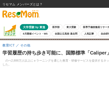
リセマム メンバーズ
大学受験 by 東進
医学部
東大受験
医専予備校徹底リサー
8月開催イベント・WS
全国公立高校 過去問
人気記事
自由研
教育ICT
その他
学習履歴の持ち歩き可能に、国際標準「Calipe
のべ2,886万人以上にｅラーニングを通じた教育・研修サービスを提供するネットラ
した。