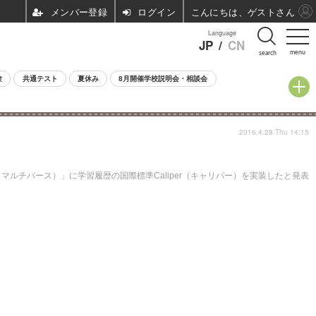
ログイン
こんにちは、ゲストさん
Language
JP
/
CN
menu
search
験
共通テスト
夏休み
8月開催学校説明会・相談会
2016.4.28 Thu 14:15
（マルチバース）」に学習履歴の国際標準Caliper（キャリパー）を実装したと発表