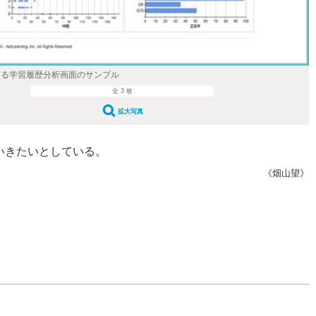
」による学習履歴分析画面のサンプル
全 3 枚
拡大写真
ていきたいとしている。
《畑山望》