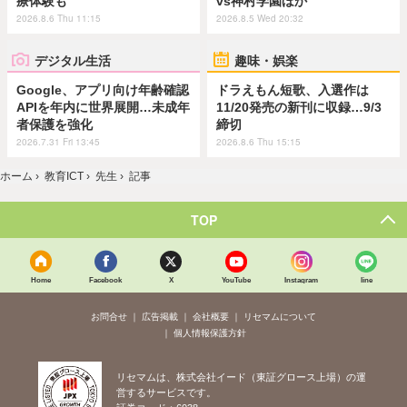
療体験も
vs神村学園ほか
2026.8.6 Thu 11:15
2026.8.5 Wed 20:32
デジタル生活
趣味・娯楽
Google、アプリ向け年齢確認
ドラえもん短歌、入選作は
APIを年内に世界展開…未成年
11/20発売の新刊に収録…9/3
者保護を強化
締切
2026.7.31 Fri 13:45
2026.8.6 Thu 15:15
ホーム
›
教育ICT
›
先生
›
記事
TOP
Home
Facebook
X
YouTube
Instagram
line
お問合せ
広告掲載
会社概要
リセマムについて
個人情報保護方針
リセマムは、株式会社イード（東証グロース上場）の運
営するサービスです。