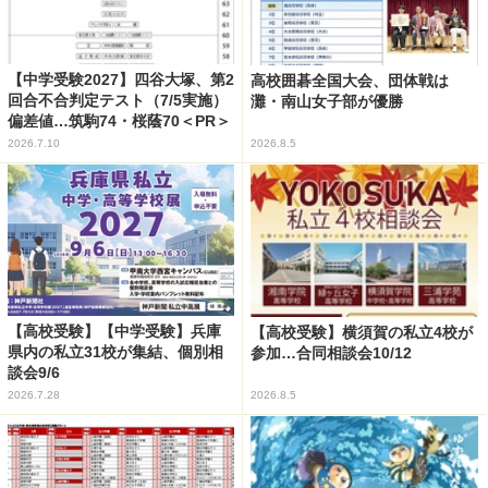
【中学受験2027】四谷大塚、第2
高校囲碁全国大会、団体戦は
回合不合判定テスト（7/5実施）
灘・南山女子部が優勝
偏差値…筑駒74・桜蔭70＜PR＞
2026.7.10
2026.8.5
【高校受験】【中学受験】兵庫
【高校受験】横須賀の私立4校が
県内の私立31校が集結、個別相
参加…合同相談会10/12
談会9/6
2026.7.28
2026.8.5