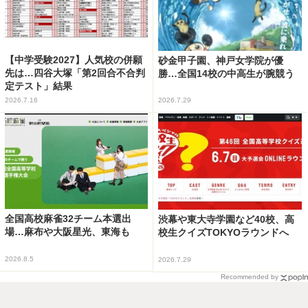
【中学受験2027】人気校の併願
砂金甲子園、神戸女学院が優
先は…四谷大塚「第2回合不合判
勝…全国14校の中高生が腕競う
定テスト」結果
2026.7.16
2026.7.29
全国高校麻雀32チーム本選出
渋幕や東大寺学園など40校、高
場…麻布や大阪星光、東海も
校生クイズTOKYOラウンドへ
2026.8.5
2026.7.29
Recommended by