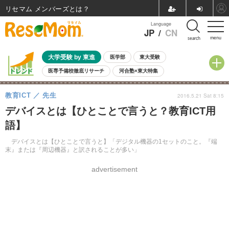
リセマム メンバーズ
Language
JP
/
CN
menu
search
大学受験 by 東進
医学部
東大受験
医専予備校徹底リサーチ
河合塾×東大特集
親子で考える大学選び
高校受験
中学受験
小学校受験
教育ICT
先生
2016.5.21 Sat 8:15
共通テスト
夏休み
8月開催学校説明会・相談会
デバイスとは【ひとことで言うと？教育ICT用
8月開催イベント・WS
全国公立高校 過去問
人気記事
語】
自由研究教材（小学生向け）
自由研究教材（中学生向け）
ランキング
デバイスとは【ひとことで言うと】「デジタル機器の1セットのこと。『端
末』または『周辺機器』と訳されることが多い」
advertisement