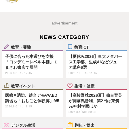
advertisement
NEWS CATEGORY
教育・受験
教育ICT
子供に合った本選びを支援
【夏休み2026】東大メタバー
「ヨンデミーレベル本棚」く
ス工学部、生成AIなどジュニ
まざわ書店で展開
ア講座6選
2026.8.6 Thu 17:45
2026.7.30 Thu 11:15
教育イベント
生活・健康
医療✕消防、縫合デモやAED
【高校野球2026夏】仙台育英
講習も「おしごと体験博」9/5
が開幕戦勝利、第2日は東筑
vs神村学園ほか
2026.8.6 Thu 18:15
2026.8.5 Wed 20:32
デジタル生活
趣味・娯楽