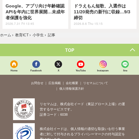
Google、アプリ向け年齢確認
ドラえもん短歌、入選作は
APIを年内に世界展開…未成年
11/20発売の新刊に収録…9/3
者保護を強化
締切
2026.7.31 Fri 13:45
2026.8.6 Thu 15:15
ホーム
›
教育ICT
›
小学生
›
記事
TOP
Home
Facebook
X
YouTube
Instagram
line
お問合せ
広告掲載
会社概要
リセマムについて
個人情報保護方針
リセマムは、株式会社イード（東証グロース上場）の運
営するサービスです。
証券コード：6038
株式会社イードは、個人情報の適切な取扱いを行う事業
者に対して付与されるプライバシーマークの付与認定を