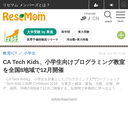
リセマム メンバーズ
Language
JP
/
CN
menu
search
大学受験 by 東進
医学部
東大受験
医専予備校徹底リサーチ
河合塾×東大特集
親子で考える大学選び
高校受験
中学受験
小学校受験
教育ICT
小学生
2016.12.2 Fri 17:45
共通テスト
夏休み
8月開催学校説明会・相談会
CA Tech Kids、小学生向けプログラミング教室
8月開催イベント・WS
全国公立高校 過去問
人気記事
を全国8地域で12月開催
自由研究教材（小学生向け）
自由研究教材（中学生向け）
ランキング
CA Tech Kidsは、小学生を対象としたプログラミング入門ワークショップ
「Tech Kids CAMP Christmas 2016」を東京と横浜、愛知、大阪、京都、神
戸、福岡、沖縄の8地域で12月に開催する。短期間で本格的に学べるよう、一
部のコースでリニューアルした。
advertisement