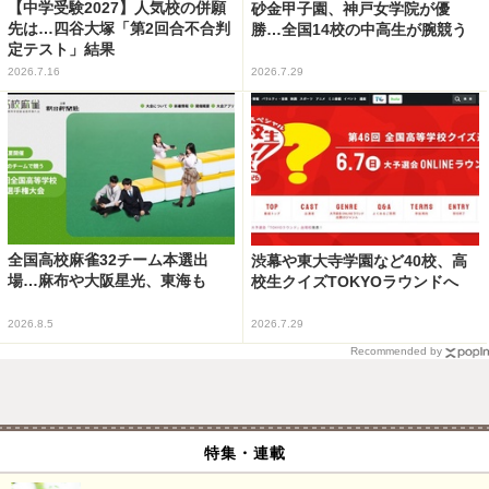
【中学受験2027】人気校の併願
砂金甲子園、神戸女学院が優
先は…四谷大塚「第2回合不合判
勝…全国14校の中高生が腕競う
定テスト」結果
2026.7.16
2026.7.29
全国高校麻雀32チーム本選出
渋幕や東大寺学園など40校、高
場…麻布や大阪星光、東海も
校生クイズTOKYOラウンドへ
2026.8.5
2026.7.29
Recommended by
特集・連載