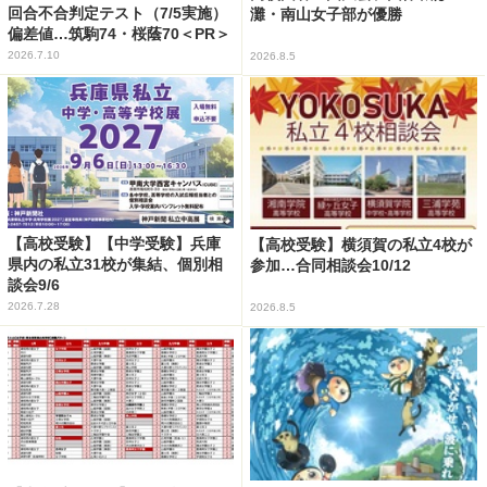
回合不合判定テスト（7/5実施）
灘・南山女子部が優勝
偏差値…筑駒74・桜蔭70＜PR＞
2026.7.10
2026.8.5
【高校受験】【中学受験】兵庫
【高校受験】横須賀の私立4校が
県内の私立31校が集結、個別相
参加…合同相談会10/12
談会9/6
2026.7.28
2026.8.5