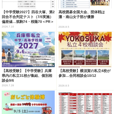
【中学受験2027】四谷大塚、第2
高校囲碁全国大会、団体戦は
回合不合判定テスト（7/5実施）
灘・南山女子部が優勝
偏差値…筑駒74・桜蔭70＜PR＞
2026.7.10
2026.8.5
【高校受験】【中学受験】兵庫
【高校受験】横須賀の私立4校が
県内の私立31校が集結、個別相
参加…合同相談会10/12
談会9/6
2026.7.28
2026.8.5