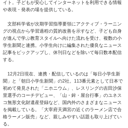
イト。子どもが安心してインターネットを利用できる情報
や表現・発表の場を提供している。
文部科学省が次期学習指導要領にアクティブ・ラーニン
グの視点から学習過程の質的改善を示すなど、子ども自身
が進んで学ぶ教育スタイルへ向けた流れを受け、複数の小
学生新聞と連携。小学生向けに編集された優良なニュース
記事をピックアップし、休刊日などを除いて毎日数本配信
する。
12月2日現在、連携・配信しているのは「毎日小学生新
聞」と「朝日小学生新聞」の2社。113番元素として日本で
初めて発見された「ニホニウム」、レスリングの吉田沙保
里選手のコーチデビュー、「山・鉾・屋台行事」のユネス
コ無形文化財遺産登録など、国内外のさまざまなニュース
を掲載している。「大宰府天満宮の近くのラーメン店で合
格ラーメン販売」など、親しみやすい話題も取り上げてい
る。