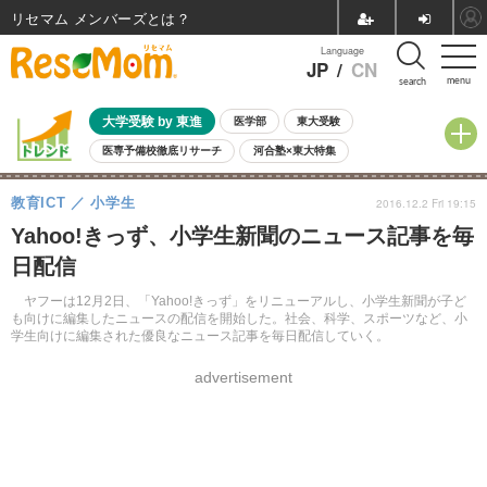
リセマム メンバーズ
Language
JP
/
CN
menu
search
大学受験 by 東進
医学部
東大受験
医専予備校徹底リサーチ
河合塾×東大特集
親子で考える大学選び
高校受験
中学受験
小学校受験
教育ICT
小学生
2016.12.2 Fri 19:15
共通テスト
夏休み
8月開催学校説明会・相談会
Yahoo!きっず、小学生新聞のニュース記事を毎
8月開催イベント・WS
全国公立高校 過去問
人気記事
日配信
自由研究教材（小学生向け）
自由研究教材（中学生向け）
ランキング
ヤフーは12月2日、「Yahoo!きっず」をリニューアルし、小学生新聞が子ど
も向けに編集したニュースの配信を開始した。社会、科学、スポーツなど、小
学生向けに編集された優良なニュース記事を毎日配信していく。
advertisement