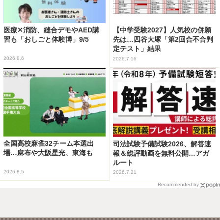
医療✕消防、縫合デモやAED講
【中学受験2027】人気校の併願
習も「おしごと体験博」9/5
先は…四谷大塚「第2回合不合判
定テスト」結果
2026.8.6
2026.7.16
全国高校麻雀32チーム本選出
司法試験予備試験2026、解答速
場…麻布や大阪星光、東海も
報＆総評動画を無料公開…アガ
ルート
2026.8.5
2026.7.21
Recommended by