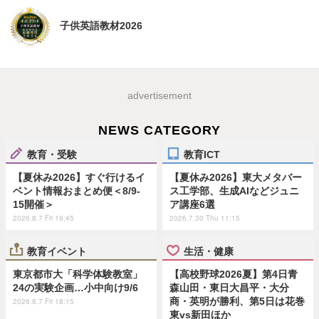
子供英語教材2026
advertisement
NEWS CATEGORY
教育・受験
教育ICT
【夏休み2026】すぐ行けるイ
【夏休み2026】東大メタバー
ベント情報おまとめ便＜8/9-
ス工学部、生成AIなどジュニ
15開催＞
ア講座6選
2026.8.7 Fri 19:45
2026.7.30 Thu 11:15
教育イベント
生活・健康
東京都市大「科学体験教室」
【高校野球2026夏】第4日青
24の実験企画…小中向け9/6
森山田・東日大昌平・大分
商・英明が勝利、第5日は花巻
2026.8.7 Fri 18:15
東vs新田ほか