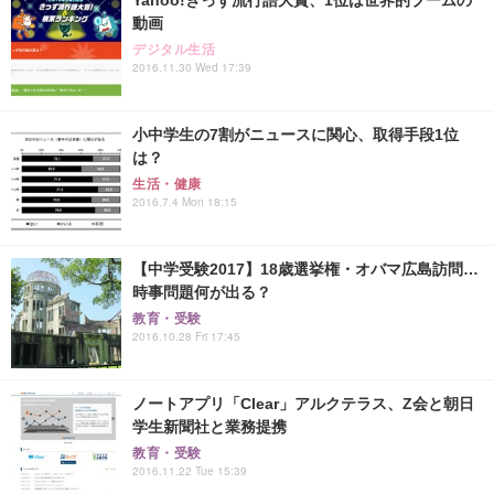
動画
デジタル生活
2016.11.30 Wed 17:39
小中学生の7割がニュースに関心、取得手段1位
は？
生活・健康
2016.7.4 Mon 18:15
【中学受験2017】18歳選挙権・オバマ広島訪問…
時事問題何が出る？
教育・受験
2016.10.28 Fri 17:45
ノートアプリ「Clear」アルクテラス、Z会と朝日
学生新聞社と業務提携
教育・受験
2016.11.22 Tue 15:39