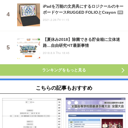
iPadを万能の文房具にするロジクールのキー
ボードケースRUGGED FOLIOとCrayon
PR
2021.2.26 Fri 11:15
【夏休み2018】除菌できる貯金箱に立体迷
路…自由研究×IT最新事情
2018.8.9 Thu 18:45
ランキングをもっと見る
こちらの記事もおすすめ