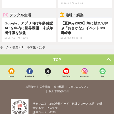
2026.8.9 Sun 9:15
デジタル生活
趣味・娯楽
Google、アプリ向け年齢確認
【夏休み2026】魚に触れて学
APIを年内に世界展開…未成年
ぶ「おさかな」イベント8/8…
者保護を強化
川崎市
2026.7.31 Fri 13:45
2026.8.7 Fri 10:45
ホーム
›
教育ICT
›
小学生
›
記事
TOP
Home
Facebook
X
YouTube
Instagram
line
お問合せ
広告掲載
会社概要
リセマムについて
個人情報保護方針
リセマムは、株式会社イード（東証グロース上場）の運
営するサービスです。
証券コード：6038