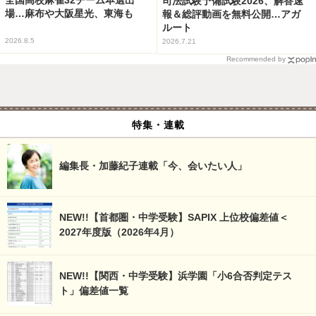
司法試験予備試験2026、解答速
場…麻布や大阪星光、東海も
報＆総評動画を無料公開…アガ
ルート
2026.8.5
2026.7.21
Recommended by
特集・連載
編集長・加藤紀子連載「今、会いたい人」
NEW!!【首都圏・中学受験】SAPIX 上位校偏差値＜
2027年度版（2026年4月）
NEW!!【関西・中学受験】浜学園「小6合否判定テス
ト」偏差値一覧