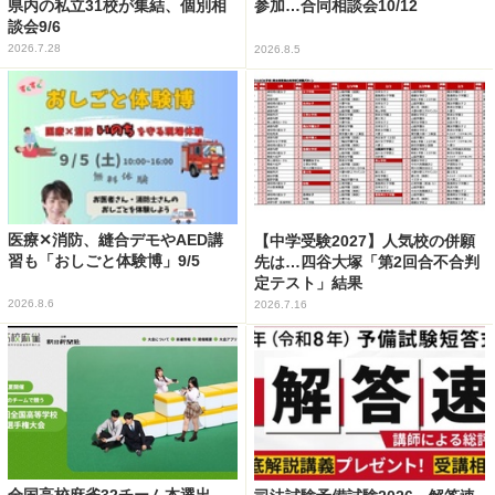
県内の私立31校が集結、個別相
参加…合同相談会10/12
談会9/6
2026.7.28
2026.8.5
医療✕消防、縫合デモやAED講
【中学受験2027】人気校の併願
習も「おしごと体験博」9/5
先は…四谷大塚「第2回合不合判
定テスト」結果
2026.8.6
2026.7.16
全国高校麻雀32チーム本選出