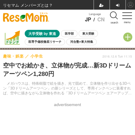
リセマム メンバーズ
Language
JP
/
CN
menu
search
大学受験 by 東進
医学部
東大受験
医専予備校徹底リサーチ
河合塾×東大特集
親子で考える大学選び
高校受験
中学受験
小学校受験
趣味・娯楽
小学生
2016.12.6 Tue 11:15
共通テスト
夏休み
8月開催学校説明会・相談会
空中でお絵かき、立体物が完成…新3Dドリーム
8月開催イベント・WS
全国公立高校 過去問
人気記事
アーツペン1,280円
自由研究教材（小学生向け）
自由研究教材（中学生向け）
ランキング
メガハウスは、特殊樹脂で絵を描き、光で固めて、立体物を作り出せる3Dペ
ン「3Dドリームアーツペン」の新シリーズとして、専用インクペンに装着すれ
ば、空中に描きながら立体物を作れる「3Dドリームアーツペン エアーアップ
スターターライトセット」を発売した。
advertisement