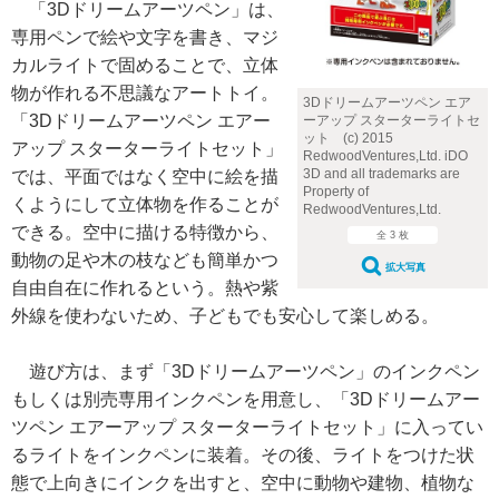
「3Dドリームアーツペン」は、
専用ペンで絵や文字を書き、マジ
カルライトで固めることで、立体
物が作れる不思議なアートトイ。
3Dドリームアーツペン エア
「3Dドリームアーツペン エアー
ーアップ スターターライトセ
ット (c) 2015
アップ スターターライトセット」
RedwoodVentures,Ltd. iDO
3D and all trademarks are
では、平面ではなく空中に絵を描
Property of
くようにして立体物を作ることが
RedwoodVentures,Ltd.
できる。空中に描ける特徴から、
全 3 枚
動物の足や木の枝なども簡単かつ
拡大写真
自由自在に作れるという。熱や紫
外線を使わないため、子どもでも安心して楽しめる。
遊び方は、まず「3Dドリームアーツペン」のインクペン
もしくは別売専用インクペンを用意し、「3Dドリームアー
ツペン エアーアップ スターターライトセット」に入ってい
るライトをインクペンに装着。その後、ライトをつけた状
態で上向きにインクを出すと、空中に動物や建物、植物な