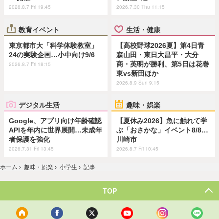
2026.8.7 Fri 19:45
2026.7.30 Thu 11:15
教育イベント
生活・健康
東京都市大「科学体験教室」
【高校野球2026夏】第4日青
24の実験企画…小中向け9/6
森山田・東日大昌平・大分
商・英明が勝利、第5日は花巻
2026.8.7 Fri 18:15
東vs新田ほか
2026.8.9 Sun 9:15
デジタル生活
趣味・娯楽
Google、アプリ向け年齢確認
【夏休み2026】魚に触れて学
APIを年内に世界展開…未成年
ぶ「おさかな」イベント8/8…
者保護を強化
川崎市
2026.7.31 Fri 13:45
2026.8.7 Fri 10:45
ホーム
›
趣味・娯楽
›
小学生
›
記事
TOP