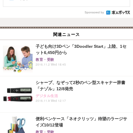
Sponsored by
関連ニュース
子ども向け3Dペン「3Doodler Start」上陸、1セ
ット6,450円から
教育・受験
2016.11.2 Wed 18:45
シャープ、なぞって2秒のペン型スキャナー辞書
「ナゾル」12/8発売
デジタル生活
2016.11.9 Wed 12:17
便利ペンケース「ネオクリッツ」待望のラージサ
イズ10/12登場
教育・受験