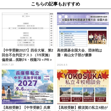
こちらの記事もおすすめ
【中学受験2027】四谷大塚、第2
高校囲碁全国大会、団体戦は
回合不合判定テスト（7/5実施）
灘・南山女子部が優勝
偏差値…筑駒74・桜蔭70＜PR＞
2026.7.10
2026.8.5
【高校受験】【中学受験】兵庫
【高校受験】横須賀の私立4校が