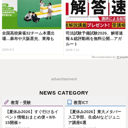
全国高校麻雀32チーム本選出
司法試験予備試験2026、解答速
場…麻布や大阪星光、東海も
報＆総評動画を無料公開…アガ
ルート
2026.8.5
2026.7.21
Recommended by
advertisement
NEWS CATEGORY
教育・受験
教育ICT
【夏休み2026】すぐ行けるイ
【夏休み2026】東大メタバー
ベント情報おまとめ便＜8/9-
ス工学部、生成AIなどジュニ
15開催＞
ア講座6選
2026.8.7 Fri 19:45
2026.7.30 Thu 11:15