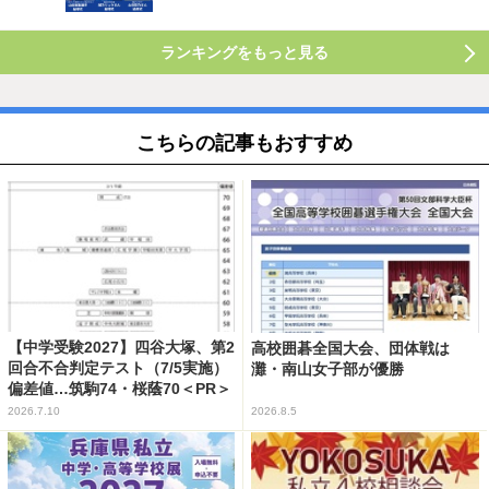
ランキングをもっと見る
こちらの記事もおすすめ
【中学受験2027】四谷大塚、第2
高校囲碁全国大会、団体戦は
回合不合判定テスト（7/5実施）
灘・南山女子部が優勝
偏差値…筑駒74・桜蔭70＜PR＞
2026.7.10
2026.8.5