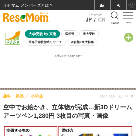
リセマム メンバーズ
Language
JP
/
CN
menu
search
大学受験 by 東進
医学部
東大受験
医専予備校徹底リサーチ
河合塾×東大特集
親子で考える大学選び
高校受験
中学受験
小学校受験
advertisement
共通テスト
夏休み
8月開催学校説明会・相談会
8月開催イベント・WS
全国公立高校 過去問
人気記事
自由研究教材（小学生向け）
自由研究教材（中学生向け）
ランキング
趣味・娯楽
小学生
2016.12.6（火） 11:15
空中でお絵かき、立体物が完成…新3Dドリーム
アーツペン1,280円 3枚目の写真・画像