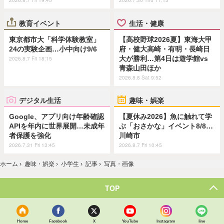
教育イベント
生活・健康
東京都市大「科学体験教室」
【高校野球2026夏】東海大甲
24の実験企画…小中向け9/6
府・健大高崎・有明・長崎日
大が勝利…第4日は遊学館vs
2026.8.7 Fri 18:15
青森山田ほか
2026.8.8 Sat 9:52
デジタル生活
趣味・娯楽
Google、アプリ向け年齢確認
【夏休み2026】魚に触れて学
APIを年内に世界展開…未成年
ぶ「おさかな」イベント8/8…
者保護を強化
川崎市
2026.7.31 Fri 13:45
2026.8.7 Fri 10:45
ホーム
›
趣味・娯楽
›
小学生
›
記事
›
写真・画像
TOP
Home
Facebook
X
YouTube
Instagram
line