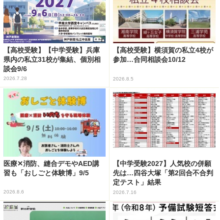
【高校受験】【中学受験】兵庫
【高校受験】横須賀の私立4校が
県内の私立31校が集結、個別相
参加…合同相談会10/12
談会9/6
2026.7.28
2026.8.5
医療✕消防、縫合デモやAED講
【中学受験2027】人気校の併願
習も「おしごと体験博」9/5
先は…四谷大塚「第2回合不合判
定テスト」結果
2026.8.6
2026.7.16