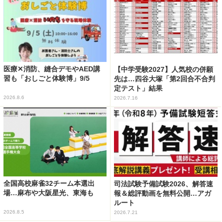
医療✕消防、縫合デモやAED講
【中学受験2027】人気校の併願
習も「おしごと体験博」9/5
先は…四谷大塚「第2回合不合判
定テスト」結果
2026.8.6
2026.7.16
全国高校麻雀32チーム本選出
司法試験予備試験2026、解答速
場…麻布や大阪星光、東海も
報＆総評動画を無料公開…アガ
ルート
2026.8.5
2026.7.21