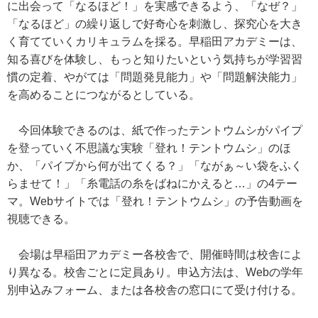
に出会って「なるほど！」を実感できるよう、「なぜ？」
「なるほど」の繰り返しで好奇心を刺激し、探究心を大き
く育てていくカリキュラムを採る。早稲田アカデミーは、
知る喜びを体験し、もっと知りたいという気持ちが学習習
慣の定着、やがては「問題発見能力」や「問題解決能力」
を高めることにつながるとしている。
今回体験できるのは、紙で作ったテントウムシがパイプ
を登っていく不思議な実験「登れ！テントウムシ」のほ
か、「パイプから何が出てくる？」「ながぁ～い袋をふく
らませて！」「糸電話の糸をばねにかえると…」の4テー
マ。Webサイトでは「登れ！テントウムシ」の予告動画を
視聴できる。
会場は早稲田アカデミー各校舎で、開催時間は校舎によ
り異なる。校舎ごとに定員あり。申込方法は、Webの学年
別申込みフォーム、または各校舎の窓口にて受け付ける。