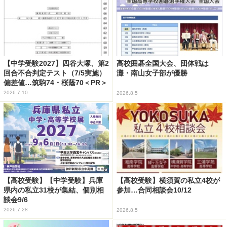
【中学受験2027】四谷大塚、第2
高校囲碁全国大会、団体戦は
回合不合判定テスト（7/5実施）
灘・南山女子部が優勝
偏差値…筑駒74・桜蔭70＜PR＞
2026.7.10
2026.8.5
【高校受験】【中学受験】兵庫
【高校受験】横須賀の私立4校が
県内の私立31校が集結、個別相
参加…合同相談会10/12
談会9/6
2026.7.28
2026.8.5