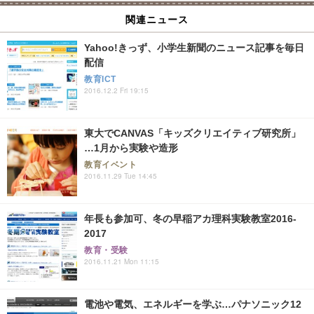
関連ニュース
Yahoo!きっず、小学生新聞のニュース記事を毎日
配信
教育ICT
2016.12.2 Fri 19:15
東大でCANVAS「キッズクリエイティブ研究所」
…1月から実験や造形
教育イベント
2016.11.29 Tue 14:45
年長も参加可、冬の早稲アカ理科実験教室2016-
2017
教育・受験
2016.11.21 Mon 11:15
電池や電気、エネルギーを学ぶ…パナソニック12