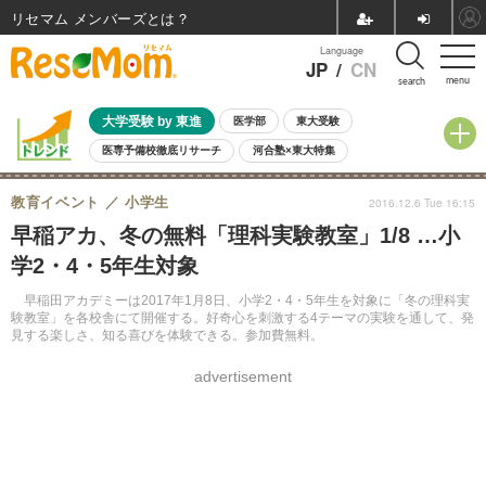
リセマム メンバーズ
Language
JP
/
CN
menu
search
大学受験 by 東進
医学部
東大受験
医専予備校徹底リサーチ
河合塾×東大特集
親子で考える大学選び
高校受験
中学受験
小学校受験
教育イベント
小学生
2016.12.6 Tue 16:15
共通テスト
夏休み
8月開催学校説明会・相談会
早稲アカ、冬の無料「理科実験教室」1/8 …小
8月開催イベント・WS
全国公立高校 過去問
人気記事
学2・4・5年生対象
自由研究教材（小学生向け）
自由研究教材（中学生向け）
ランキング
早稲田アカデミーは2017年1月8日、小学2・4・5年生を対象に「冬の理科実
験教室」を各校舎にて開催する。好奇心を刺激する4テーマの実験を通して、発
見する楽しさ、知る喜びを体験できる。参加費無料。
advertisement