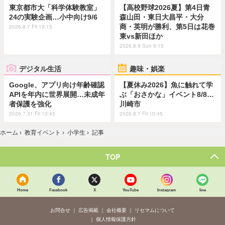
東京都市大「科学体験教室」
【高校野球2026夏】第4日青
24の実験企画…小中向け9/6
森山田・東日大昌平・大分
商・英明が勝利、第5日は花巻
2026.8.7 Fri 18:15
東vs新田ほか
2026.8.9 Sun 9:15
デジタル生活
趣味・娯楽
Google、アプリ向け年齢確認
【夏休み2026】魚に触れて学
APIを年内に世界展開…未成年
ぶ「おさかな」イベント8/8…
者保護を強化
川崎市
2026.7.31 Fri 13:45
2026.8.7 Fri 10:45
ホーム
›
教育イベント
›
小学生
›
記事
TOP
Home
Facebook
X
YouTube
Instagram
line
お問合せ
広告掲載
会社概要
リセマムについて
個人情報保護方針