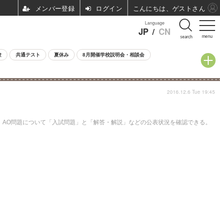
ログイン
こんにちは、ゲストさん
Language
JP
/
CN
menu
search
験
共通テスト
夏休み
8月開催学校説明会・相談会
2016.12.6 Tue 19:45
・AO問題について「入試問題」と「解答・解説」などの公表状況を確認できる。