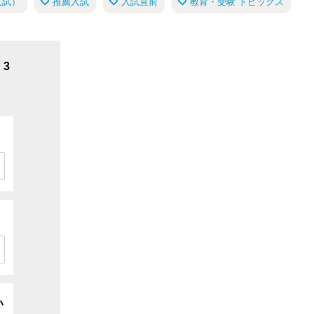
入試）
推薦入試
入試直前
教育・受験 トピックス
3
い