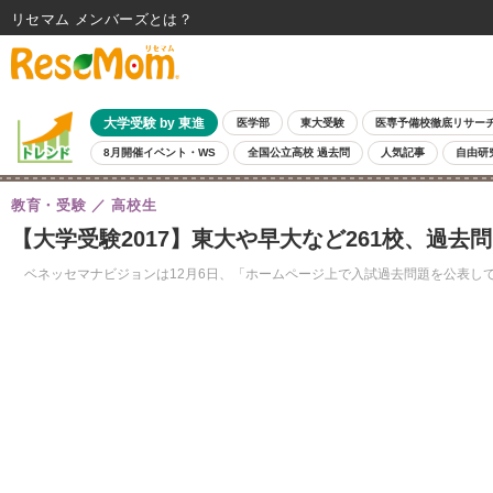
リセマム メンバーズ
大学受験 by 東進
医学部
東大受験
医専予備校徹底リサー
8月開催イベント・WS
全国公立高校 過去問
人気記事
自由研
教育・受験
高校生
【大学受験2017】東大や早大など261校、過去
ベネッセマナビジョンは12月6日、「ホームページ上で入試過去問題を公表して