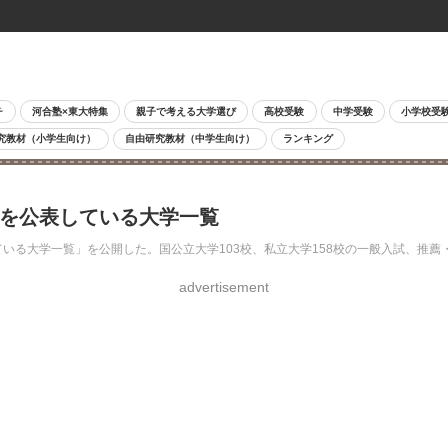
チ
河合塾×東大特集
親子で考える大学選び
高校受験
中学受験
小学校受
究教材（小学生向け）
自由研究教材（中学生向け）
ランキング
問を公表している大学一覧
いる大学一覧」を公開した。国公立大学103校、私立大学158校の一般入試、推薦
advertisement