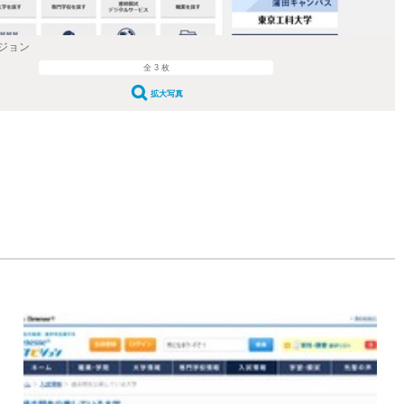
ジョン
全 3 枚
拡大写真