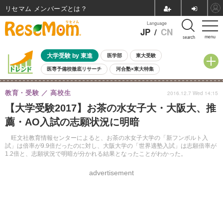
リセマム メンバーズ
Language
JP
/
CN
menu
search
大学受験 by 東進
医学部
東大受験
医専予備校徹底リサーチ
河合塾×東大特集
親子で考える大学選び
高校受験
中学受験
小学校受験
教育・受験
高校生
2016.12.7 Wed 14:15
共通テスト
夏休み
8月開催学校説明会・相談会
【大学受験2017】お茶の水女子大・大阪大、推
8月開催イベント・WS
全国公立高校 過去問
人気記事
薦・AO入試の志願状況に明暗
自由研究教材（小学生向け）
自由研究教材（中学生向け）
ランキング
旺文社教育情報センターによると、お茶の水女子大学の「新フンボルト入
試」は倍率が9.9倍だったのに対し、大阪大学の「世界適塾入試」は志願倍率が
1.2倍と、志願状況で明暗が分かれる結果となったことがわかった。
advertisement