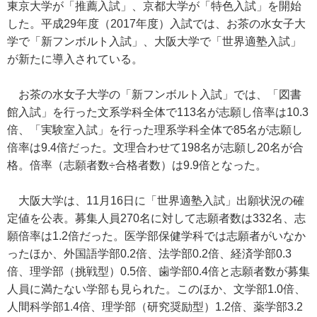
東京大学が「推薦入試」、京都大学が「特色入試」を開始
した。平成29年度（2017年度）入試では、お茶の水女子大
学で「新フンボルト入試」、大阪大学で「世界適塾入試」
が新たに導入されている。
お茶の水女子大学の「新フンボルト入試」では、「図書
館入試」を行った文系学科全体で113名が志願し倍率は10.3
倍、「実験室入試」を行った理系学科全体で85名が志願し
倍率は9.4倍だった。文理合わせて198名が志願し20名が合
格。倍率（志願者数÷合格者数）は9.9倍となった。
大阪大学は、11月16日に「世界適塾入試」出願状況の確
定値を公表。募集人員270名に対して志願者数は332名、志
願倍率は1.2倍だった。医学部保健学科では志願者がいなか
ったほか、外国語学部0.2倍、法学部0.2倍、経済学部0.3
倍、理学部（挑戦型）0.5倍、歯学部0.4倍と志願者数が募集
人員に満たない学部も見られた。このほか、文学部1.0倍、
人間科学部1.4倍、理学部（研究奨励型）1.2倍、薬学部3.2