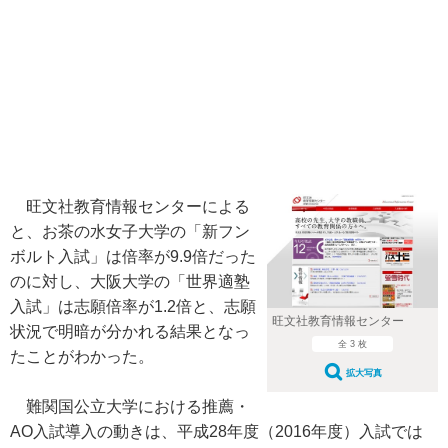
旺文社教育情報センターによる
と、お茶の水女子大学の「新フン
ボルト入試」は倍率が9.9倍だった
のに対し、大阪大学の「世界適塾
入試」は志願倍率が1.2倍と、志願
旺文社教育情報センター
状況で明暗が分かれる結果となっ
全 3 枚
たことがわかった。
拡大写真
難関国公立大学における推薦・
AO入試導入の動きは、平成28年度（2016年度）入試では