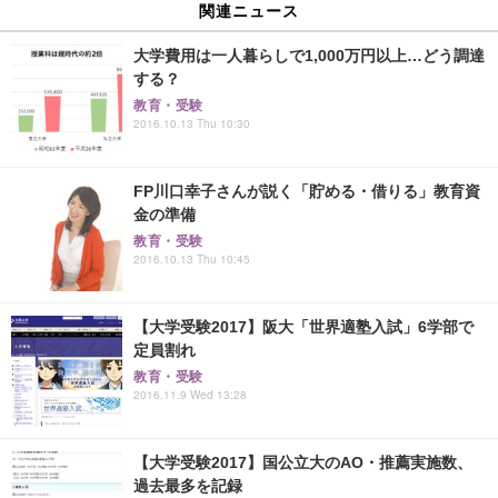
関連ニュース
大学費用は一人暮らしで1,000万円以上…どう調達
する？
教育・受験
2016.10.13 Thu 10:30
FP川口幸子さんが説く「貯める・借りる」教育資
金の準備
教育・受験
2016.10.13 Thu 10:45
【大学受験2017】阪大「世界適塾入試」6学部で
定員割れ
教育・受験
2016.11.9 Wed 13:28
【大学受験2017】国公立大のAO・推薦実施数、
過去最多を記録