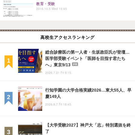
教育・受験
2016.10.5 Wed 15:45
高校生アクセスランキング
総合診療医の第一人者・生坂政臣氏が登壇…
医学部受験イベント「医師を目指す君たち
へ」東京9/13
PR
2026.7.31 Fri 9:15
行知学園の大学合格実績2026…東大55人、早
慶149人
2026.8.7 Fri 18:45
【大学受験2027】神戸大「志」特別選抜を終
了