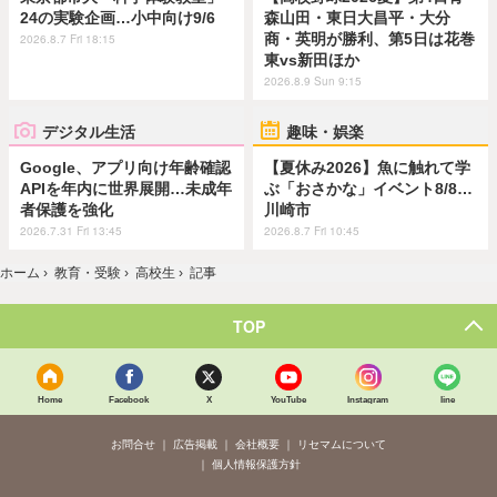
24の実験企画…小中向け9/6
森山田・東日大昌平・大分
商・英明が勝利、第5日は花巻
2026.8.7 Fri 18:15
東vs新田ほか
2026.8.9 Sun 9:15
デジタル生活
趣味・娯楽
Google、アプリ向け年齢確認
【夏休み2026】魚に触れて学
APIを年内に世界展開…未成年
ぶ「おさかな」イベント8/8…
者保護を強化
川崎市
2026.7.31 Fri 13:45
2026.8.7 Fri 10:45
ホーム
›
教育・受験
›
高校生
›
記事
TOP
Home
Facebook
X
YouTube
Instagram
line
お問合せ
広告掲載
会社概要
リセマムについて
個人情報保護方針