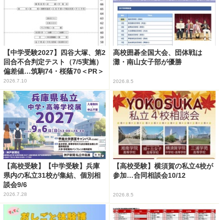
【中学受験2027】四谷大塚、第2
高校囲碁全国大会、団体戦は
回合不合判定テスト（7/5実施）
灘・南山女子部が優勝
偏差値…筑駒74・桜蔭70＜PR＞
2026.7.10
2026.8.5
【高校受験】【中学受験】兵庫
【高校受験】横須賀の私立4校が
県内の私立31校が集結、個別相
参加…合同相談会10/12
談会9/6
2026.7.28
2026.8.5