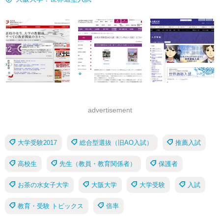
advertisement
大学受験2017
総合型選抜（旧AO入試）
推薦入試
高校生
先生（教員・教育関係者）
保護者
お茶の水女子大学
大阪大学
大学受験
入試
教育・受験 トピックス
倍率