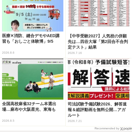
医療✕消防、縫合デモやAED講
【中学受験2027】人気校の併願
習も「おしごと体験博」9/5
先は…四谷大塚「第2回合不合判
定テスト」結果
2026.8.6
2026.7.16
全国高校麻雀32チーム本選出
司法試験予備試験2026、解答速
場…麻布や大阪星光、東海も
報＆総評動画を無料公開…アガ
ルート
2026.8.5
2026.7.21
Recommended by