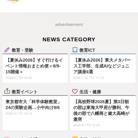
advertisement
NEWS CATEGORY
教育・受験
教育ICT
【夏休み2026】すぐ行けるイ
【夏休み2026】東大メタバー
ベント情報おまとめ便＜8/9-
ス工学部、生成AIなどジュニ
15開催＞
ア講座6選
2026.8.7 Fri 19:45
2026.7.30 Thu 11:15
教育イベント
生活・健康
東京都市大「科学体験教室」
【高校野球2026夏】第3日朝
24の実験企画…小中向け9/6
の部は東海大甲府が勝利、午
後の部で八幡商と健大高崎が
2026.8.7 Fri 18:15
激突
2026.8.7 Fri 12:45