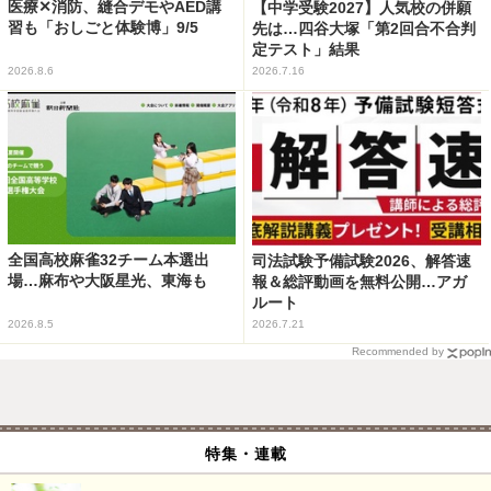
医療✕消防、縫合デモやAED講
【中学受験2027】人気校の併願
習も「おしごと体験博」9/5
先は…四谷大塚「第2回合不合判
定テスト」結果
2026.8.6
2026.7.16
全国高校麻雀32チーム本選出
司法試験予備試験2026、解答速
場…麻布や大阪星光、東海も
報＆総評動画を無料公開…アガ
ルート
2026.8.5
2026.7.21
Recommended by
特集・連載