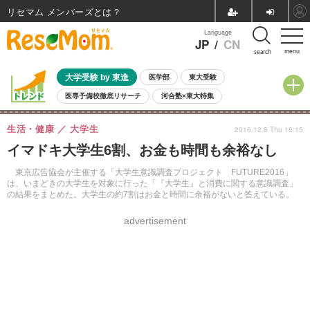
リセマム メンバーズ
Language
JP
/
CN
menu
search
大学受験 by 東進
医学部
東大受験
医専予備校徹底リサーチ
河合塾×東大特集
親子で考える大学選び
高校受験
中学受験
小学校受験
生活・健康
大学生
2016.12.8 Thu 16:15
共通テスト
夏休み
8月開催学校説明会・相談会
イマドキ大学生6割、お金も時間も余裕なし
8月開催イベント・WS
全国公立高校 過去問
人気記事
自由研究教材（小学生向け）
自由研究教材（中学生向け）
ランキング
東京広告協会が主催する「大学生意識調査プロジェクト FUTURE2016」
は、いまどきの大学生を対象に行った「『大学生』と消費に関する意識調査」
の結果をまとめた。大学生の約7割はお金と時間に余裕がないと答えている。
advertisement