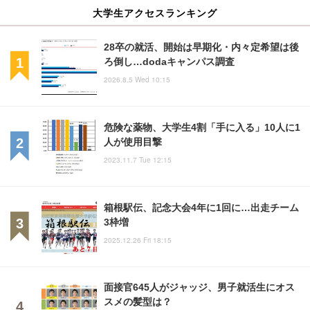
大学生アクセスランキング
28卒の就活、開始は早期化・内々定希望は後
ろ倒し…dodaキャンパス調査
2026.8.5 Wed 10:15
危険な薬物、大学生4割「手に入る」10人に1
人が使用目撃
2023.11.7 Tue 12:15
箱根駅伝、記念大会4年に1回に…出走チーム
3枠増
2025.12.26 Fri 18:15
面接官645人がジャッジ、男子就活生にオス
スメの髪型は？