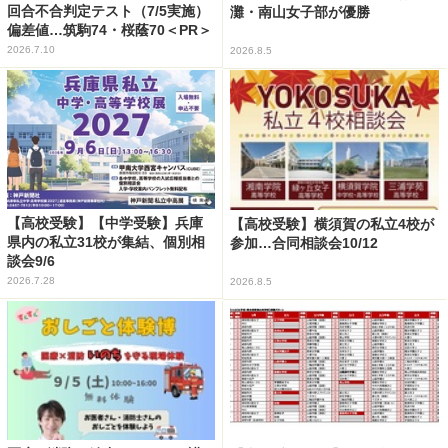
回合不合判定テスト（7/5実施）
灘・南山女子部が優勝
偏差値…筑駒74・桜蔭70＜PR＞
2026.7.10
2026.8.5
【高校受験】【中学受験】兵庫
【高校受験】横須賀の私立4校が
県内の私立31校が集結、個別相
参加…合同相談会10/12
談会9/6
2026.7.28
2026.8.5