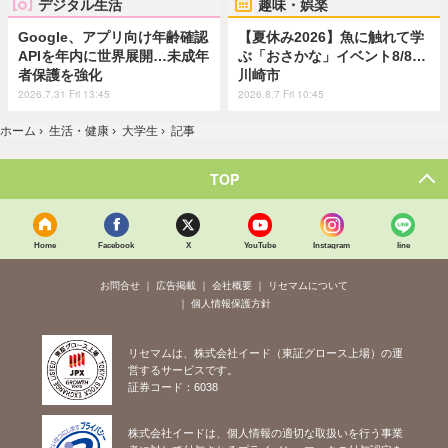
デジタル生活
趣味・娯楽
Google、アプリ向け年齢確認
【夏休み2026】魚に触れて学
APIを年内に世界展開…未成年
ぶ「おさかな」イベント8/8…
者保護を強化
川崎市
2026.7.31 Fri 13:45
2026.8.7 Fri 10:45
ホーム
›
生活・健康
›
大学生
›
記事
TOP
Home
Facebook
X
YouTube
Instagram
line
お問合せ
広告掲載
会社概要
リセマムについて
個人情報保護方針
リセマムは、株式会社イード（東証グロース上場）の運
営するサービスです。
証券コード：6038
株式会社イードは、個人情報の適切な取扱いを行う事業