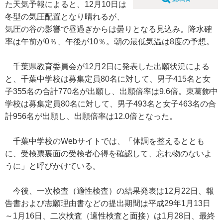
た天気予報によると、12月10日は
冬型の気圧配置となり晴れるが、
気圧の谷の影響で昼過ぎからは曇りとなる見込み。降水確
率は午前が0％、午後が10％。朝の最低気温は8度の予想。
千葉県教育委員会が12月2日に発表した出願状況による
と、千葉中学校は募集定員80名に対して、男子415名と女
子355名の合計770名が出願し、出願倍率は9.6倍。東葛飾中
学校は募集定員80名に対して、男子493名と女子463名の合
計956名が出願し、出願倍率は12.0倍となった。
千葉中学校のWebサイトでは、「体調を整えるととも
に、受検票裏面の受検者心得を確認して、忘れ物のないよ
うに」と呼びかけている。
今後、一次検査（適性検査）の結果発表は12月22日、報
告書および志願理由書などの提出期間は平成29年1月13日
～1月16日、二次検査（適性検査と面接）は1月28日、最終