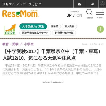
リセマム メンバーズ
Language
JP
/
CN
menu
search
大学受験 by 東進
医学部
東大受験
医専予備校徹底リサーチ
河合塾×東大特集
親子で考える大学選び
高校受験
中学受験
小学校受験
教育・受験
小学生
2016.12.9 Fri 14:15
共通テスト
夏休み
8月開催学校説明会・相談会
【中学受験2017】千葉県県立中（千葉・東葛）
8月開催イベント・WS
全国公立高校 過去問
人気記事
入試12/10、気になる天気や注意点
自由研究教材（小学生向け）
自由研究教材（中学生向け）
ランキング
平成29年度（2017年度）千葉県県立中学校入学者決定一次検査が12月10日
に実施される。気象庁によると、10日の千葉県の天気は晴れのち曇り。天災や
荒天などで検査時間の変更や検査日が延期になる場合は、学校のWebサイトで
知らせるという。
advertisement