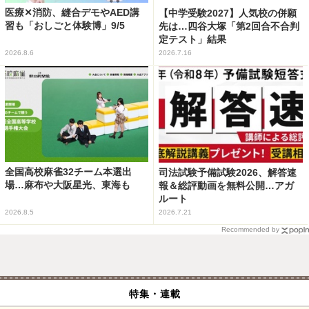
医療✕消防、縫合デモやAED講
【中学受験2027】人気校の併願
習も「おしごと体験博」9/5
先は…四谷大塚「第2回合不合判
定テスト」結果
2026.8.6
2026.7.16
全国高校麻雀32チーム本選出
司法試験予備試験2026、解答速
場…麻布や大阪星光、東海も
報＆総評動画を無料公開…アガ
ルート
2026.8.5
2026.7.21
Recommended by
特集・連載