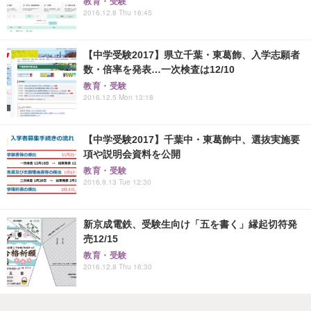
教育・受験
2016.12.8 Thu 16:45
【中学受験2017】県立千葉・東葛飾、入学志願者
数・倍率を発表…一次検査は12/10
教育・受験
2016.12.5 Mon 13:18
【中学受験2017】千葉中・東葛飾中、選抜実施要
項や説明会資料を公開
教育・受験
2016.9.13 Tue 12:30
新京成電鉄、受験生向け「五を書く」縁起切符発
売12/15
教育・受験
2016.12.8 Thu 16:30