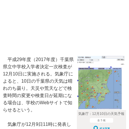
平成29年度（2017年度）千葉県
県立中学校入学者決定一次検査が
12月10日に実施される。気象庁に
よると、10日の千葉県の天気は晴
れのち曇り。天災や荒天などで検
査時間の変更や検査日が延期にな
る場合は、学校のWebサイトで知
らせるという。
気象庁：12月10日の天気予報
全 5 枚
気象庁が12月9日11時に発表し
拡大写真