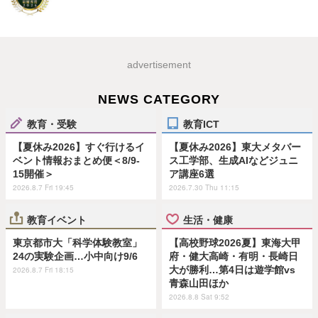
advertisement
NEWS CATEGORY
教育・受験
教育ICT
【夏休み2026】すぐ行けるイ
【夏休み2026】東大メタバー
ベント情報おまとめ便＜8/9-
ス工学部、生成AIなどジュニ
15開催＞
ア講座6選
2026.8.7 Fri 19:45
2026.7.30 Thu 11:15
教育イベント
生活・健康
東京都市大「科学体験教室」
【高校野球2026夏】東海大甲
24の実験企画…小中向け9/6
府・健大高崎・有明・長崎日
大が勝利…第4日は遊学館vs
2026.8.7 Fri 18:15
青森山田ほか
2026.8.8 Sat 9:52