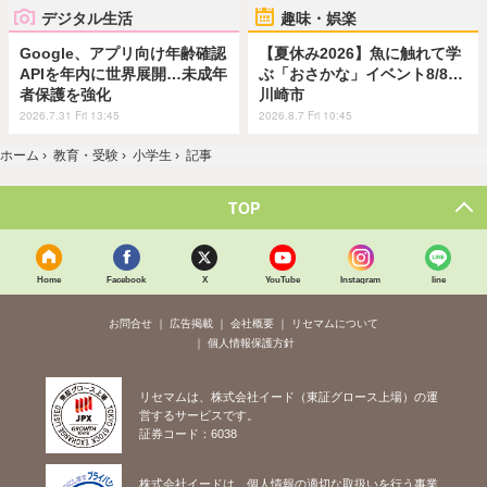
デジタル生活
趣味・娯楽
Google、アプリ向け年齢確認
【夏休み2026】魚に触れて学
APIを年内に世界展開…未成年
ぶ「おさかな」イベント8/8…
者保護を強化
川崎市
2026.7.31 Fri 13:45
2026.8.7 Fri 10:45
ホーム
›
教育・受験
›
小学生
›
記事
TOP
Home
Facebook
X
YouTube
Instagram
line
お問合せ
広告掲載
会社概要
リセマムについて
個人情報保護方針
リセマムは、株式会社イード（東証グロース上場）の運
営するサービスです。
証券コード：6038
株式会社イードは、個人情報の適切な取扱いを行う事業