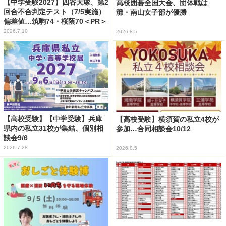
【中学受験2027】四谷大塚、第2
高校囲碁全国大会、団体戦は
回合不合判定テスト（7/5実施）
灘・南山女子部が優勝
偏差値…筑駒74・桜蔭70＜PR＞
2026.7.10
2026.8.5
【高校受験】【中学受験】兵庫
【高校受験】横須賀の私立4校が
県内の私立31校が集結、個別相
参加…合同相談会10/12
談会9/6
2026.7.28
2026.8.5