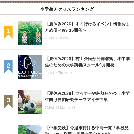
小学生アクセスランキング
【夏休み2026】すぐ行けるイベント情報おま
とめ便＜8/9-15開催＞
2026.8.7 Fri 19:45
【夏休み2026】村山斉氏が公開講義、小中学
生のための大学講義スクール9月開校
2026.8.6 Thu 19:15
【夏休み2026】サッカーW杯熱狂の今！小学
生向け自由研究テーマアイデア集
2026.6.15 Mon 11:15
【中学受験】今週末行ける中高一貫「学校見
学」8/8…桜蔭、品川女子など10校