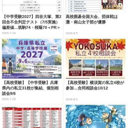
【中学受験2027】四谷大塚、第2
高校囲碁全国大会、団体戦は
回合不合判定テスト（7/5実施）
灘・南山女子部が優勝
偏差値…筑駒74・桜蔭70＜PR＞
2026.7.10
2026.8.5
【高校受験】【中学受験】兵庫
【高校受験】横須賀の私立4校が
県内の私立31校が集結、個別相
参加…合同相談会10/12
談会9/6
2026.7.28
2026.8.5