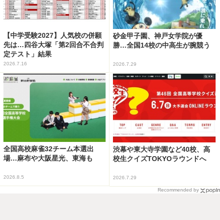
【中学受験2027】人気校の併願
砂金甲子園、神戸女学院が優
先は…四谷大塚「第2回合不合判
勝…全国14校の中高生が腕競う
定テスト」結果
2026.7.16
2026.7.29
全国高校麻雀32チーム本選出
渋幕や東大寺学園など40校、高
場…麻布や大阪星光、東海も
校生クイズTOKYOラウンドへ
2026.8.5
2026.7.29
Recommended by