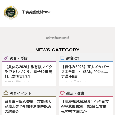
子供英語教材2026
advertisement
NEWS CATEGORY
教育・受験
教育ICT
【夏休み2026】教育版マイク
【夏休み2026】東大メタバー
ラでまちづくり、親子30組無
ス工学部、生成AIなどジュニ
料…嘉悦大8/24
ア講座6選
2026.8.5 Wed 19:15
2026.7.30 Thu 11:15
教育イベント
生活・健康
糸井重里氏ら登壇、京都橘大
【高校野球2026夏】仙台育英
が清水寺で学部学科開設記念
が開幕戦勝利、第2日は東筑
の講演会
vs神村学園ほか