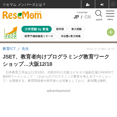
リセマム メンバーズ
Language
JP
/
CN
menu
search
大学受験 by 東進
医学部
東大受験
医専予備校徹底リサーチ
河合塾×東大特集
親子で考える大学選び
高校受験
中学受験
小学校受験
教育ICT
先生
2016.12.12 Mon 18:15
共通テスト
夏休み
8月開催学校説明会・相談会
JSET、教育者向けプログラミング教育ワーク
8月開催イベント・WS
全国公立高校 過去問
人気記事
ショップ…大阪12/18
自由研究教材（小学生向け）
自由研究教材（中学生向け）
ランキング
日本教育工学会は12月18日、内田洋行の大阪ユビキタス協創広場CANVASで
第6回ワークショップ「これからのプログラミング教育を考えるワークショッ
プ」を開催する。教育関係者や研究者らを対象としており、参加費は無料。
advertisement