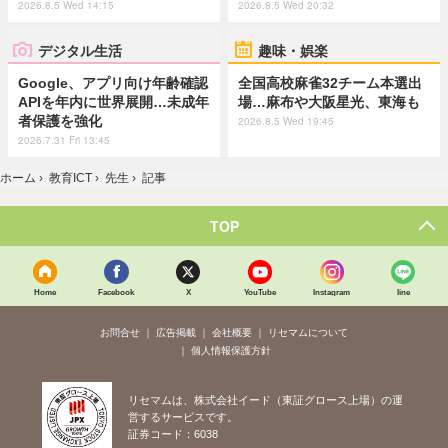
2026.8.5 Wed 14:15
2026.8.5 Wed 20:32
デジタル生活
趣味・娯楽
Google、アプリ向け年齢確認
全国高校麻雀32チーム本選出
APIを年内に世界展開…未成年
場…麻布や大阪星光、東海も
者保護を強化
2026.8.5 Wed 19:45
2026.7.31 Fri 13:45
ホーム
›
教育ICT
›
先生
›
記事
TOP
Home
Facebook
X
YouTube
Instagram
line
お問合せ
広告掲載
会社概要
リセマムについて
個人情報保護方針
リセマムは、株式会社イード（東証グロース上場）の運
営するサービスです。
証券コード：6038