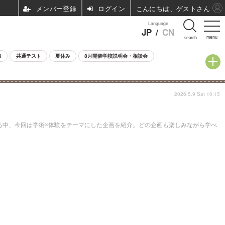
ログイン
こんにちは、ゲストさん
Language
JP
/
CN
menu
search
験
共通テスト
夏休み
8月開催学校説明会・相談会
2026.5.9 Sat 10:15
れる中、今回は学術×体験をテーマにした企画を紹介。どの企画も楽しみながら学べ