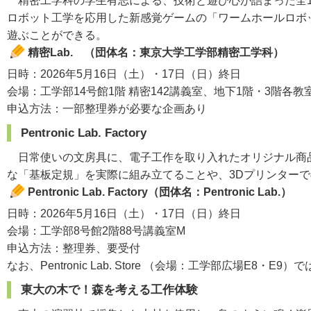
精密工学科の学生有志による、技術と遊び心が詰まった全1
ロボット工学を応用した新感覚ゲームの「ワームホールロボ
遊ぶことができる。
精密Lab. （団体名：東京大学工学部精密工学科）
日時：2026年5月16日（土）・17日（日）終日
会場：工学部14号館1階 精密142講義室、地下1階・3階各教室、4
申込方法：一部整理券が必要な企画あり
Pentronic Lab. Factory
日常使いの文房具に、電子工作を取り入れたオリジナル商品を提
な「基板定規」を実際に組み立てることや、3Dプリンター
Pentronic Lab. Factory（団体名：Pentronic Lab.）
日時：2026年5月16日（土）・17日（日）終日
会場：工学部8号館2階88号講義室M
申込方法：整理券、要受付
なお、Pentronic Lab. Store （会場：工学部広場
東大の木で！森を考える工作体験