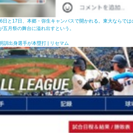
16日と17日、本郷・弥生キャンパスで開かれる。東大ならで
が五月祭の舞台に溢れ出すという。
訓出身選手が本塁打 | リセマム