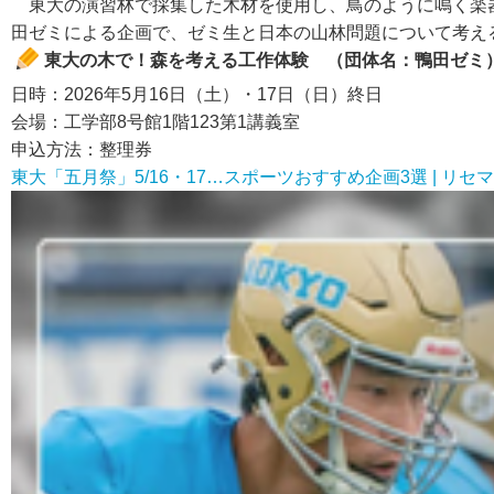
東大の演習林で採集した木材を使用し、鳥のように鳴く楽器
田ゼミによる企画で、ゼミ生と日本の山林問題について考え
東大の木で！森を考える工作体験 （団体名：鴨田ゼミ
日時：2026年5月16日（土）・17日（日）終日
会場：工学部8号館1階123第1講義室
申込方法：整理券
東大「五月祭」5/16・17…スポーツおすすめ企画3選 | リセ