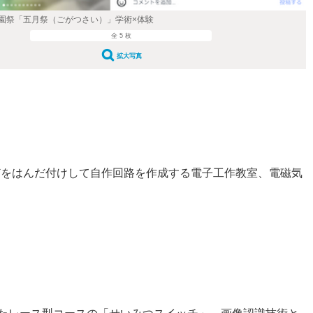
祭「五月祭（ごがつさい）」学術×体験
全 5 枚
拡大写真
どをはんだ付けして自作回路を作成する電子工作教室、電磁気