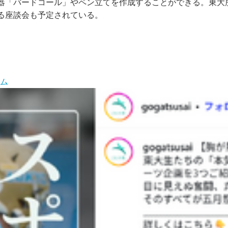
「バードコール」やペン立てを作成することができる。東大
る座談会も予定されている。
）
マム