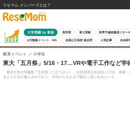
リセマム メンバーズ
大学受験 by 東進
医学部
東大受験
医専予備校徹底リサー
8月開催イベント・WS
全国公立高校 過去問
人気記事
自由研
教育イベント
小学生
東大「五月祭」5/16・17…VRや電子工作など学
東京大学の学園祭「五月祭（ごがつさい）」が2026年5月16日と17日、本
るよう工夫が凝らされており、子供から大人まで幅広く楽しめるという。