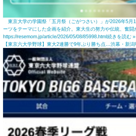
東京大学の学園祭「五月祭（ごがつさい）」が2026年5月
ーツをテーマにした企画を紹介。東大生の努力や伝統、奮闘
https://resemom.jp/article/2026/05/08/85998.html
続きを読む »
【東京六大学野球】東大2連勝で9年ぶり勝ち点…渋幕・新潟明