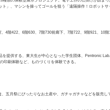
6種類の体験型展示プロジェクト。電子工作の仕掛けが詰まっ
ット」、マシンを操ってゴールを狙う「遠隔操作！ロボットサッ
階422、6階630、7階730前廊下、7階722、9階921、10階1
供する、東大生が中心となった学生団体、Pentronic L
での印刷体験など、ものづくりを体験できる。
E8・E9）では、五月祭にぴったりなお土産や、ガチャガチャなどを販売