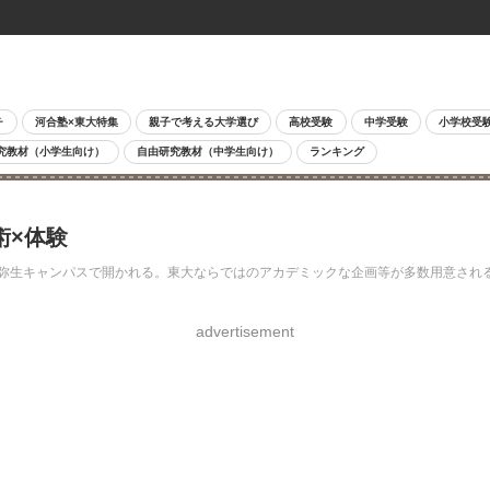
チ
河合塾×東大特集
親子で考える大学選び
高校受験
中学受験
小学校受
究教材（小学生向け）
自由研究教材（中学生向け）
ランキング
術×体験
郷・弥生キャンパスで開かれる。東大ならではのアカデミックな企画等が多数用意さ
advertisement